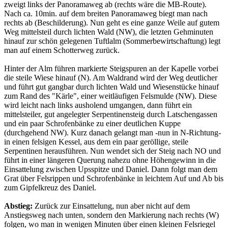
zweigt links der Panoramaweg ab (rechts wäre die MB-Route).
Nach ca. 10min. auf dem breiten Panoramaweg biegt man nach
rechts ab (Beschilderung). Nun geht es eine ganze Weile auf gutem
Weg mittelsteil durch lichten Wald (NW), die letzten Gehminuten
hinauf zur schön gelegenen Tuftlalm (Sommerbewirtschaftung) legt
man auf einem Schotterweg zurück.
Hinter der Alm führen markierte Steigspuren an der Kapelle vorbei
die steile Wiese hinauf (N). Am Waldrand wird der Weg deutlicher
und führt gut gangbar durch lichten Wald und Wiesenstücke hinauf
zum Rand des "Kärle", einer weitläufigen Felsmulde (NW). Diese
wird leicht nach links ausholend umgangen, dann führt ein
mittelsteiler, gut angelegter Serpentinensteig durch Latschengassen
und ein paar Schrofenbänke zu einer deutlichen Kuppe
(durchgehend NW). Kurz danach gelangt man -nun in N-Richtung-
in einen felsigen Kessel, aus dem ein paar geröllige, steile
Serpentinen herausführen. Nun wendet sich der Steig nach NO und
führt in einer längeren Querung nahezu ohne Höhengewinn in die
Einsattelung zwischen Upsspitze und Daniel. Dann folgt man dem
Grat über Felsrippen und Schrofenbänke in leichtem Auf und Ab bis
zum Gipfelkreuz des Daniel.
Abstieg:
Zurück zur Einsattelung, nun aber nicht auf dem
Anstiegsweg nach unten, sondern den Markierung nach rechts (W)
folgen, wo man in wenigen Minuten über einen kleinen Felsriegel