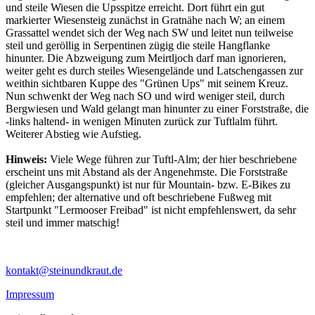
und steile Wiesen die Upsspitze erreicht. Dort führt ein gut
markierter Wiesensteig zunächst in Gratnähe nach W; an einem
Grassattel wendet sich der Weg nach SW und leitet nun teilweise
steil und geröllig in Serpentinen zügig die steile Hangflanke
hinunter. Die Abzweigung zum Meirtljoch darf man ignorieren,
weiter geht es durch steiles Wiesengelände und Latschengassen zur
weithin sichtbaren Kuppe des "Grünen Ups" mit seinem Kreuz.
Nun schwenkt der Weg nach SO und wird weniger steil, durch
Bergwiesen und Wald gelangt man hinunter zu einer Forststraße, die
-links haltend- in wenigen Minuten zurück zur Tuftlalm führt.
Weiterer Abstieg wie Aufstieg.
Hinweis:
Viele Wege führen zur Tuftl-Alm; der hier beschriebene
erscheint uns mit Abstand als der Angenehmste. Die Forststraße
(gleicher Ausgangspunkt) ist nur für Mountain- bzw. E-Bikes zu
empfehlen; der alternative und oft beschriebene Fußweg mit
Startpunkt "Lermooser Freibad" ist nicht empfehlenswert, da sehr
steil und immer matschig!
kontakt@steinundkraut.de
Impressum