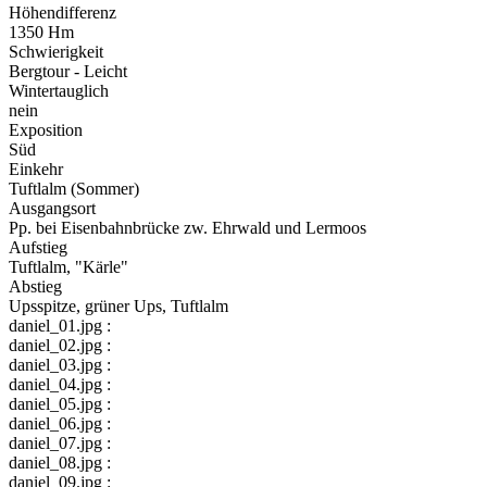
Höhendifferenz
1350 Hm
Schwierigkeit
Bergtour - Leicht
Wintertauglich
nein
Exposition
Süd
Einkehr
Tuftlalm (Sommer)
Ausgangsort
Pp. bei Eisenbahnbrücke zw. Ehrwald und Lermoos
Aufstieg
Tuftlalm, "Kärle"
Abstieg
Upsspitze, grüner Ups, Tuftlalm
daniel_01.jpg :
daniel_02.jpg :
daniel_03.jpg :
daniel_04.jpg :
daniel_05.jpg :
daniel_06.jpg :
daniel_07.jpg :
daniel_08.jpg :
daniel_09.jpg :