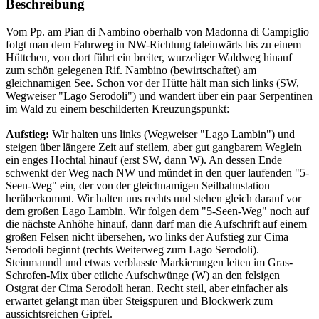
Beschreibung
Vom Pp. am Pian di Nambino oberhalb von Madonna di Campiglio
folgt man dem Fahrweg in NW-Richtung taleinwärts bis zu einem
Hüttchen, von dort führt ein breiter, wurzeliger Waldweg hinauf
zum schön gelegenen Rif. Nambino (bewirtschaftet) am
gleichnamigen See. Schon vor der Hütte hält man sich links (SW,
Wegweiser "Lago Serodoli") und wandert über ein paar Serpentinen
im Wald zu einem beschilderten Kreuzungspunkt:
Aufstieg:
Wir halten uns links (Wegweiser "Lago Lambin") und
steigen über längere Zeit auf steilem, aber gut gangbarem Weglein
ein enges Hochtal hinauf (erst SW, dann W). An dessen Ende
schwenkt der Weg nach NW und mündet in den quer laufenden "5-
Seen-Weg" ein, der von der gleichnamigen Seilbahnstation
herüberkommt. Wir halten uns rechts und stehen gleich darauf vor
dem großen Lago Lambin. Wir folgen dem "5-Seen-Weg" noch auf
die nächste Anhöhe hinauf, dann darf man die Aufschrift auf einem
großen Felsen nicht übersehen, wo links der Aufstieg zur Cima
Serodoli beginnt (rechts Weiterweg zum Lago Serodoli).
Steinmanndl und etwas verblasste Markierungen leiten im Gras-
Schrofen-Mix über etliche Aufschwünge (W) an den felsigen
Ostgrat der Cima Serodoli heran. Recht steil, aber einfacher als
erwartet gelangt man über Steigspuren und Blockwerk zum
aussichtsreichen Gipfel.