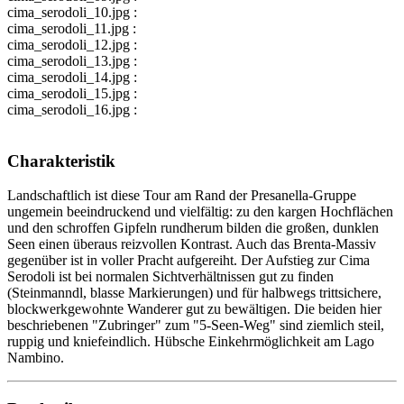
cima_serodoli_10.jpg :
cima_serodoli_11.jpg :
cima_serodoli_12.jpg :
cima_serodoli_13.jpg :
cima_serodoli_14.jpg :
cima_serodoli_15.jpg :
cima_serodoli_16.jpg :
Charakteristik
Landschaftlich ist diese Tour am Rand der Presanella-Gruppe
ungemein beeindruckend und vielfältig: zu den kargen Hochflächen
und den schroffen Gipfeln rundherum bilden die großen, dunklen
Seen einen überaus reizvollen Kontrast. Auch das Brenta-Massiv
gegenüber ist in voller Pracht aufgereiht. Der Aufstieg zur Cima
Serodoli ist bei normalen Sichtverhältnissen gut zu finden
(Steinmanndl, blasse Markierungen) und für halbwegs trittsichere,
blockwerkgewohnte Wanderer gut zu bewältigen. Die beiden hier
beschriebenen "Zubringer" zum "5-Seen-Weg" sind ziemlich steil,
ruppig und kniefeindlich. Hübsche Einkehrmöglichkeit am Lago
Nambino.