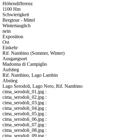
Höhendifferenz
1100 Hm
Schwierigkeit
Bergtour - Mittel
Wintertauglich
nein
Exposition
Ost
Einkehr
Rif. Nambino (Sommer, Winter)
Ausgangsort
Madonna di Campiglio
Aufstieg
Rif. Nambino, Lago Lambin
Abstieg
Lago Serodoli, Lago Nero, Rif. Nambino
cima_serodoli_01.jpg :
cima_serodoli_02.jpg :
cima_serodoli_03.jpg :
cima_serodoli_04.jpg :
cima_serodoli_05.jpg :
cima_serodoli_06.jpg :
cima_serodoli_07.jpg :
cima_serodoli_08.jpg :
cima_serodoli_09.jpg :