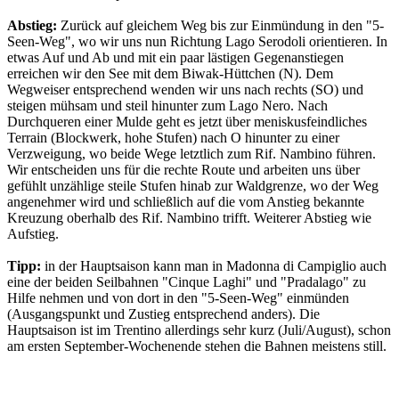
Abstieg:
Zurück auf gleichem Weg bis zur Einmündung in den "5-
Seen-Weg", wo wir uns nun Richtung Lago Serodoli orientieren. In
etwas Auf und Ab und mit ein paar lästigen Gegenanstiegen
erreichen wir den See mit dem Biwak-Hüttchen (N). Dem
Wegweiser entsprechend wenden wir uns nach rechts (SO) und
steigen mühsam und steil hinunter zum Lago Nero. Nach
Durchqueren einer Mulde geht es jetzt über meniskusfeindliches
Terrain (Blockwerk, hohe Stufen) nach O hinunter zu einer
Verzweigung, wo beide Wege letztlich zum Rif. Nambino führen.
Wir entscheiden uns für die rechte Route und arbeiten uns über
gefühlt unzählige steile Stufen hinab zur Waldgrenze, wo der Weg
angenehmer wird und schließlich auf die vom Anstieg bekannte
Kreuzung oberhalb des Rif. Nambino trifft. Weiterer Abstieg wie
Aufstieg.
Tipp:
in der Hauptsaison kann man in Madonna di Campiglio auch
eine der beiden Seilbahnen "Cinque Laghi" und "Pradalago" zu
Hilfe nehmen und von dort in den "5-Seen-Weg" einmünden
(Ausgangspunkt und Zustieg entsprechend anders). Die
Hauptsaison ist im Trentino allerdings sehr kurz (Juli/August), schon
am ersten September-Wochenende stehen die Bahnen meistens still.