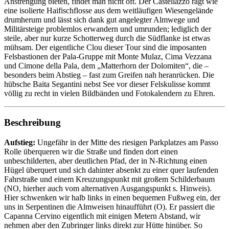
Anstrengung bieten, findet man nicht oft. Der Castellazzo ragt wie
eine isolierte Haifischflosse aus dem weitläufigen Wiesengelände
drumherum und lässt sich dank gut angelegter Almwege und
Militärsteige problemlos erwandern und umrunden; lediglich der
steile, aber nur kurze Schotterweg durch die Südflanke ist etwas
mühsam. Der eigentliche Clou dieser Tour sind die imposanten
Felsbastionen der Pala-Gruppe mit Monte Mulaz, Cima Vezzana
und Cimone della Pala, dem „Matterhorn der Dolomiten“, die –
besonders beim Abstieg – fast zum Greifen nah heranrücken. Die
hübsche Baita Segantini nebst See vor dieser Felskulisse kommt
völlig zu recht in vielen Bildbänden und Fotokalendern zu Ehren.
Beschreibung
Aufstieg:
Ungefähr in der Mitte des riesigen Parkplatzes am Passo
Rolle überqueren wir die Straße und finden dort einen
unbeschilderten, aber deutlichen Pfad, der in N-Richtung einen
Hügel überquert und sich dahinter absenkt zu einer quer laufenden
Fahrstraße und einem Kreuzungspunkt mit großem Schilderbaum
(NO, hierher auch vom alternativen Ausgangspunkt s. Hinweis).
Hier schwenken wir halb links in einen bequemen Fußweg ein, der
uns in Serpentinen die Almweisen hinaufführt (O). Er passiert die
Capanna Cervino eigentlich mit einigen Metern Abstand, wir
nehmen aber den Zubringer links direkt zur Hütte hinüber. So