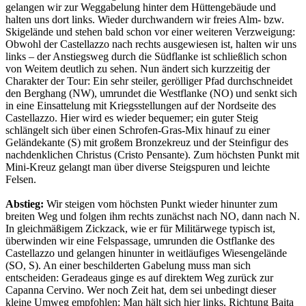
gelangen wir zur Weggabelung hinter dem Hüttengebäude und
halten uns dort links. Wieder durchwandern wir freies Alm- bzw.
Skigelände und stehen bald schon vor einer weiteren Verzweigung:
Obwohl der Castellazzo nach rechts ausgewiesen ist, halten wir uns
links – der Anstiegsweg durch die Südflanke ist schließlich schon
von Weitem deutlich zu sehen. Nun ändert sich kurzzeitig der
Charakter der Tour: Ein sehr steiler, gerölliger Pfad durchschneidet
den Berghang (NW), umrundet die Westflanke (NO) und senkt sich
in eine Einsattelung mit Kriegsstellungen auf der Nordseite des
Castellazzo. Hier wird es wieder bequemer; ein guter Steig
schlängelt sich über einen Schrofen-Gras-Mix hinauf zu einer
Geländekante (S) mit großem Bronzekreuz und der Steinfigur des
nachdenklichen Christus (Cristo Pensante). Zum höchsten Punkt mit
Mini-Kreuz gelangt man über diverse Steigspuren und leichte
Felsen.
Abstieg:
Wir steigen vom höchsten Punkt wieder hinunter zum
breiten Weg und folgen ihm rechts zunächst nach NO, dann nach N.
In gleichmäßigem Zickzack, wie er für Militärwege typisch ist,
überwinden wir eine Felspassage, umrunden die Ostflanke des
Castellazzo und gelangen hinunter in weitläufiges Wiesengelände
(SO, S). An einer beschilderten Gabelung muss man sich
entscheiden: Geradeaus ginge es auf direktem Weg zurück zur
Capanna Cervino. Wer noch Zeit hat, dem sei unbedingt dieser
kleine Umweg empfohlen: Man hält sich hier links, Richtung Baita