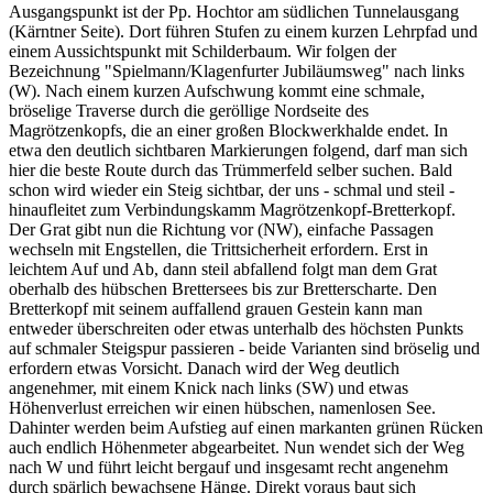
Ausgangspunkt ist der Pp. Hochtor am südlichen Tunnelausgang
(Kärntner Seite). Dort führen Stufen zu einem kurzen Lehrpfad und
einem Aussichtspunkt mit Schilderbaum. Wir folgen der
Bezeichnung "Spielmann/Klagenfurter Jubiläumsweg" nach links
(W). Nach einem kurzen Aufschwung kommt eine schmale,
bröselige Traverse durch die geröllige Nordseite des
Magrötzenkopfs, die an einer großen Blockwerkhalde endet. In
etwa den deutlich sichtbaren Markierungen folgend, darf man sich
hier die beste Route durch das Trümmerfeld selber suchen. Bald
schon wird wieder ein Steig sichtbar, der uns - schmal und steil -
hinaufleitet zum Verbindungskamm Magrötzenkopf-Bretterkopf.
Der Grat gibt nun die Richtung vor (NW), einfache Passagen
wechseln mit Engstellen, die Trittsicherheit erfordern. Erst in
leichtem Auf und Ab, dann steil abfallend folgt man dem Grat
oberhalb des hübschen Brettersees bis zur Bretterscharte. Den
Bretterkopf mit seinem auffallend grauen Gestein kann man
entweder überschreiten oder etwas unterhalb des höchsten Punkts
auf schmaler Steigspur passieren - beide Varianten sind bröselig und
erfordern etwas Vorsicht. Danach wird der Weg deutlich
angenehmer, mit einem Knick nach links (SW) und etwas
Höhenverlust erreichen wir einen hübschen, namenlosen See.
Dahinter werden beim Aufstieg auf einen markanten grünen Rücken
auch endlich Höhenmeter abgearbeitet. Nun wendet sich der Weg
nach W und führt leicht bergauf und insgesamt recht angenehm
durch spärlich bewachsene Hänge. Direkt voraus baut sich