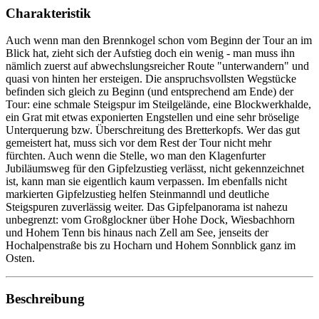
Charakteristik
Auch wenn man den Brennkogel schon vom Beginn der Tour an im
Blick hat, zieht sich der Aufstieg doch ein wenig - man muss ihn
nämlich zuerst auf abwechslungsreicher Route "unterwandern" und
quasi von hinten her ersteigen. Die anspruchsvollsten Wegstücke
befinden sich gleich zu Beginn (und entsprechend am Ende) der
Tour: eine schmale Steigspur im Steilgelände, eine Blockwerkhalde,
ein Grat mit etwas exponierten Engstellen und eine sehr bröselige
Unterquerung bzw. Überschreitung des Bretterkopfs. Wer das gut
gemeistert hat, muss sich vor dem Rest der Tour nicht mehr
fürchten. Auch wenn die Stelle, wo man den Klagenfurter
Jubiläumsweg für den Gipfelzustieg verlässt, nicht gekennzeichnet
ist, kann man sie eigentlich kaum verpassen. Im ebenfalls nicht
markierten Gipfelzustieg helfen Steinmanndl und deutliche
Steigspuren zuverlässig weiter. Das Gipfelpanorama ist nahezu
unbegrenzt: vom Großglockner über Hohe Dock, Wiesbachhorn
und Hohem Tenn bis hinaus nach Zell am See, jenseits der
Hochalpenstraße bis zu Hocharn und Hohem Sonnblick ganz im
Osten.
Beschreibung