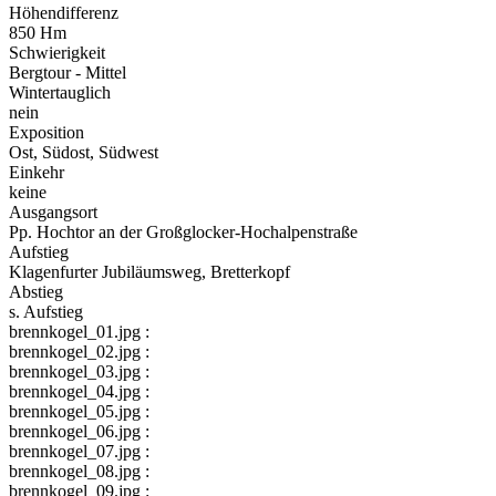
Höhendifferenz
850 Hm
Schwierigkeit
Bergtour - Mittel
Wintertauglich
nein
Exposition
Ost, Südost, Südwest
Einkehr
keine
Ausgangsort
Pp. Hochtor an der Großglocker-Hochalpenstraße
Aufstieg
Klagenfurter Jubiläumsweg, Bretterkopf
Abstieg
s. Aufstieg
brennkogel_01.jpg :
brennkogel_02.jpg :
brennkogel_03.jpg :
brennkogel_04.jpg :
brennkogel_05.jpg :
brennkogel_06.jpg :
brennkogel_07.jpg :
brennkogel_08.jpg :
brennkogel_09.jpg :