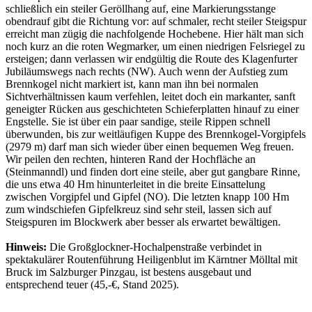
schließlich ein steiler Geröllhang auf, eine Markierungsstange
obendrauf gibt die Richtung vor: auf schmaler, recht steiler Steigspur
erreicht man zügig die nachfolgende Hochebene. Hier hält man sich
noch kurz an die roten Wegmarker, um einen niedrigen Felsriegel zu
ersteigen; dann verlassen wir endgültig die Route des Klagenfurter
Jubiläumswegs nach rechts (NW). Auch wenn der Aufstieg zum
Brennkogel nicht markiert ist, kann man ihn bei normalen
Sichtverhältnissen kaum verfehlen, leitet doch ein markanter, sanft
geneigter Rücken aus geschichteten Schieferplatten hinauf zu einer
Engstelle. Sie ist über ein paar sandige, steile Rippen schnell
überwunden, bis zur weitläufigen Kuppe des Brennkogel-Vorgipfels
(2979 m) darf man sich wieder über einen bequemen Weg freuen.
Wir peilen den rechten, hinteren Rand der Hochfläche an
(Steinmanndl) und finden dort eine steile, aber gut gangbare Rinne,
die uns etwa 40 Hm hinunterleitet in die breite Einsattelung
zwischen Vorgipfel und Gipfel (NO). Die letzten knapp 100 Hm
zum windschiefen Gipfelkreuz sind sehr steil, lassen sich auf
Steigspuren im Blockwerk aber besser als erwartet bewältigen.
Hinweis:
Die Großglockner-Hochalpenstraße verbindet in
spektakulärer Routenführung Heiligenblut im Kärntner Mölltal mit
Bruck im Salzburger Pinzgau, ist bestens ausgebaut und
entsprechend teuer (45,-€, Stand 2025).