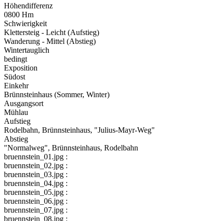
Höhendifferenz
0800 Hm
Schwierigkeit
Klettersteig - Leicht (Aufstieg)
Wanderung - Mittel (Abstieg)
Wintertauglich
bedingt
Exposition
Südost
Einkehr
Brünnsteinhaus (Sommer, Winter)
Ausgangsort
Mühlau
Aufstieg
Rodelbahn, Brünnsteinhaus, "Julius-Mayr-Weg"
Abstieg
"Normalweg", Brünnsteinhaus, Rodelbahn
bruennstein_01.jpg :
bruennstein_02.jpg :
bruennstein_03.jpg :
bruennstein_04.jpg :
bruennstein_05.jpg :
bruennstein_06.jpg :
bruennstein_07.jpg :
bruennstein_08.jpg :