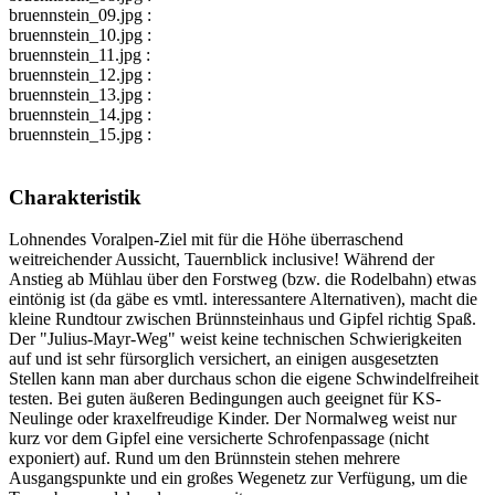
bruennstein_09.jpg :
bruennstein_10.jpg :
bruennstein_11.jpg :
bruennstein_12.jpg :
bruennstein_13.jpg :
bruennstein_14.jpg :
bruennstein_15.jpg :
Charakteristik
Lohnendes Voralpen-Ziel mit für die Höhe überraschend
weitreichender Aussicht, Tauernblick inclusive! Während der
Anstieg ab Mühlau über den Forstweg (bzw. die Rodelbahn) etwas
eintönig ist (da gäbe es vmtl. interessantere Alternativen), macht die
kleine Rundtour zwischen Brünnsteinhaus und Gipfel richtig Spaß.
Der "Julius-Mayr-Weg" weist keine technischen Schwierigkeiten
auf und ist sehr fürsorglich versichert, an einigen ausgesetzten
Stellen kann man aber durchaus schon die eigene Schwindelfreiheit
testen. Bei guten äußeren Bedingungen auch geeignet für KS-
Neulinge oder kraxelfreudige Kinder. Der Normalweg weist nur
kurz vor dem Gipfel eine versicherte Schrofenpassage (nicht
exponiert) auf. Rund um den Brünnstein stehen mehrere
Ausgangspunkte und ein großes Wegenetz zur Verfügung, um die