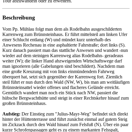
Tour abzuwandeln oder zu erweitern.
Beschreibung
Vom Pp. Mühlau folgt man dem als Rodelbahn ausgeschilderten
Karrenweg zum Brünnsteinhaus. Er führt mittelsteil am linken Ufer
einer Schlucht entlang (W) und mündet kurz unterhalb des
Anwesens Rechenau in eine asphaltierte Fahrstraße; dort links (S).
Kurz danach passiert man das stattliche Anwesen und wandert -nun
wieder auf dem steinigen Karrenweg alias Rodelbahn- geradeaus
weiter (W); die linker Hand abzweigenden Wirtschaftswege darf
man ignorieren (alle Gabelungen sind beschildert). Nachdem man
eine große Kreuzung mit von links einmündendem Fahrweg
überquert hat, setzt sich gegenüber der Karrenweg fort. Ziemlich
steil führt er nun durch den Wald (NW, W), bis man am weitläufigen
Brünnsteinsattel wieder offenes und flacheres Gelände erreicht.
Gemütlich wandert man noch ein Stück nach NW, passiert die
hübsche Bergwachthütte und steigt in einer Rechtskehre hinauf zum
großen Brünnsteinhaus.
Aufstieg:
Der Einstieg zum "Julius-Mayr-Weg" befindet sich direkt
hinter der Hüttenterrasse und führt zunächst einmal auf gutem Steig
im Zickzack durch den Wald hinauf zum Felsfuß (N). Über ein paar
kurze Schrofenpassagen geht es zu einem markanten Felsspalt,