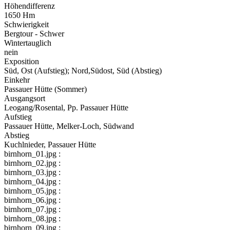
Höhendifferenz
1650 Hm
Schwierigkeit
Bergtour - Schwer
Wintertauglich
nein
Exposition
Süd, Ost (Aufstieg); Nord,Südost, Süd (Abstieg)
Einkehr
Passauer Hütte (Sommer)
Ausgangsort
Leogang/Rosental, Pp. Passauer Hütte
Aufstieg
Passauer Hütte, Melker-Loch, Südwand
Abstieg
Kuchlnieder, Passauer Hütte
birnhorn_01.jpg :
birnhorn_02.jpg :
birnhorn_03.jpg :
birnhorn_04.jpg :
birnhorn_05.jpg :
birnhorn_06.jpg :
birnhorn_07.jpg :
birnhorn_08.jpg :
birnhorn_09.jpg :