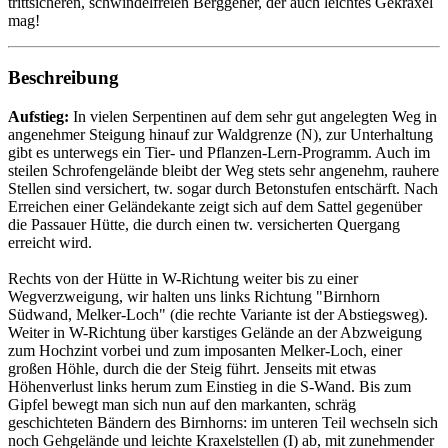
trittsicheren, schwindelfreien Berggeher, der auch leichtes Gekraxel
mag!
Beschreibung
Aufstieg:
In vielen Serpentinen auf dem sehr gut angelegten Weg in
angenehmer Steigung hinauf zur Waldgrenze (N), zur Unterhaltung
gibt es unterwegs ein Tier- und Pflanzen-Lern-Programm. Auch im
steilen Schrofengelände bleibt der Weg stets sehr angenehm, rauhere
Stellen sind versichert, tw. sogar durch Betonstufen entschärft. Nach
Erreichen einer Geländekante zeigt sich auf dem Sattel gegenüber
die Passauer Hütte, die durch einen tw. versicherten Quergang
erreicht wird.
Rechts von der Hütte in W-Richtung weiter bis zu einer
Wegverzweigung, wir halten uns links Richtung "Birnhorn
Südwand, Melker-Loch" (die rechte Variante ist der Abstiegsweg).
Weiter in W-Richtung über karstiges Gelände an der Abzweigung
zum Hochzint vorbei und zum imposanten Melker-Loch, einer
großen Höhle, durch die der Steig führt. Jenseits mit etwas
Höhenverlust links herum zum Einstieg in die S-Wand. Bis zum
Gipfel bewegt man sich nun auf den markanten, schräg
geschichteten Bändern des Birnhorns: im unteren Teil wechseln sich
noch Gehgelände und leichte Kraxelstellen (I) ab, mit zunehmender