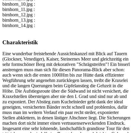
birnhorn_10.jpg :
birnhorn_11.jpg :
birnhorn_12.jpg :
birnhorn_13.jpg :
birnhorn_14.jpg :
Charakteristik
Eine wunderbar freistehende Aussichtskanzel mit Blick auf Tauern
(Glockner, Venediger), Kaiser, Steinernes Meer und gleichzeitig ein
sehr formschöner Berg mit dekorativen "Schrägstreifen"! Ein bisserl
anstrengen muss man sich für diesen Panorama-Blick aber schon:
auch wenn sich die ersten 1000Hm bis zur Hütte dank effizienter
Wegführung sehr angenehm zurücklegen lassen, treibt die Kraxelei
und die langen Querungen beim Gipfelanstieg die Gehzeit in die
Höhe. Die Aufstiegsroute über die Südwand ist nicht versichert, die
Kraxelstellen übersteigen aber nie den I. Grad und sind nur ab und
zu exponiert. Der Abstieg zum Kuchelnieder geht dank der ideal
geneigten, versicherten Bänder recht schnell und problemlos, dafür
muss man im weitern Verlauf ein paar recht steiler, exponierter
Stellen abklettern, in denen lästiger Altschnee liegt. Die Sicherungen
machen dort nicht immer einen vertrauenserweckenden Eindruck.
Insgesamt eine sehr lohnende, landschaftlich grandiose Tour für den