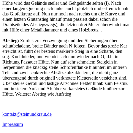
Höhe wird das Gelände steiler und Gehgelände selten (I). Nach
einer langen Querung nach links taucht plötzlich und erfreulich nah
das Gipfelkreuz auf. Nun nur noch nach rechts um die Kurve und
einen letzten Gratanstieg hinauf (man passiert dabei schon die
Drahtseile des Abstiegswegs); die letzten drei Meter überwindet man
mit Hilfe einer Metallklammer und eines Holzbretts...
Abstieg:
Zurück zur Verzweigung und den Sicherungen über
schuttbeladene, breite Bänder nach N folgen. Bevor das große Kar
erreicht ist, führt der bestens markierte Steig in eine Scharte, den
sog. Kuchlnieder, und wendet sich nun wieder nach O, d.h. in
Richtung Passauer Hütte. Nun auf sehr schmalem Steiglein in
Serpentinen die knackig steile Schrofenflanke hinunter; im unteren
Teil sind zwei senkrechte Absätze abzuklettern, die nicht ganz
überzeugend durch originell verknotete Kletterseile versichert sind.
Über steiles Geröll und lästige Altschnee-Felder hinab zum Felsfuß
und in stetem Auf- und Ab über verkarstetes Gelände hinüber zur
Hütte. Weiterer Abstieg wie Aufstieg
kontakt@steinundkraut.de
Impressum