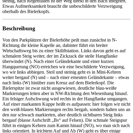
steinig, nach Regenfällen ist der Weg direkt in den Bach integriert.
Etwas Aufmerksamkeit braucht die unbeschilderte Verzweigung
oberhalb des Bielerkopfs.
Beschreibung
Von den Parkplätzen der Bielerhöhe peilt man zunächst in N-
Richtung die kleine Kapelle an, dahinter führt ein breiter
Wirtschaftsweg bis zu einer Skiliftstation. Links davon geht es auf
schmalem Steig weiter, der im Zickzack die steile Hangflanke
überwindet (N). Nach einer Geländekante und einer kurzen
Hangquerung (NO) erreichen wir eine beschilderte Verzweigung,
wo wir links abbiegen. Steil und steinig geht es in Mini-Kehren
weiter bergauf (N) und – nach einer erneuten Geländekante – etwas
nach links (W) hinüber zum Kreuz auf dem Bielerkopf. Die
Bielerspitze ist zwar nicht ausgewiesen, deutliche blau-weiße
Markierungen leiten aber in NW-Richtung den Wiesenhang hinauf.
Ein felsiger Aufschwung wird rechts in der Hangflanke umgangen.
Auf einer markanten Kuppe heißt es aufpassen: hier folgen wir nicht
den weiß-blauen Markierungen rechts bergab, sondern halten uns an
den nur schwach markierten, aber deutlich sichtbaren Steig links
bergauf (blasse Aufschrift „Bs“ auf Felsen). Die schmale Steigspur
führt in einigen Kehren zum Kamm hinauf (NO), wo man sich nach
links orientiert. In leichtem Auf und Ab (W) geht es über einige