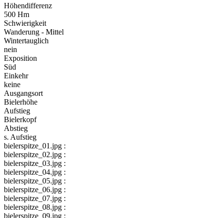
Höhendifferenz
500 Hm
Schwierigkeit
Wanderung - Mittel
Wintertauglich
nein
Exposition
Süd
Einkehr
keine
Ausgangsort
Bielerhöhe
Aufstieg
Bielerkopf
Abstieg
s. Aufstieg
bielerspitze_01.jpg :
bielerspitze_02.jpg :
bielerspitze_03.jpg :
bielerspitze_04.jpg :
bielerspitze_05.jpg :
bielerspitze_06.jpg :
bielerspitze_07.jpg :
bielerspitze_08.jpg :
bielerspitze_09.jpg :