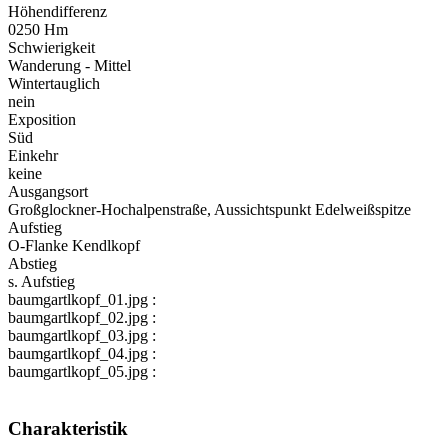
Höhendifferenz
0250 Hm
Schwierigkeit
Wanderung - Mittel
Wintertauglich
nein
Exposition
Süd
Einkehr
keine
Ausgangsort
Großglockner-Hochalpenstraße, Aussichtspunkt Edelweißspitze
Aufstieg
O-Flanke Kendlkopf
Abstieg
s. Aufstieg
baumgartlkopf_01.jpg :
baumgartlkopf_02.jpg :
baumgartlkopf_03.jpg :
baumgartlkopf_04.jpg :
baumgartlkopf_05.jpg :
Charakteristik