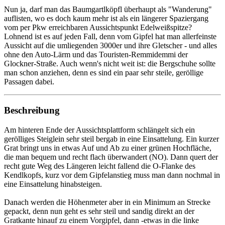
Nun ja, darf man das Baumgartlköpfl überhaupt als "Wanderung"
auflisten, wo es doch kaum mehr ist als ein längerer Spaziergang
vom per Pkw erreichbaren Aussichtspunkt Edelweißspitze?
Lohnend ist es auf jeden Fall, denn vom Gipfel hat man allerfeinste
Aussicht auf die umliegenden 3000er und ihre Gletscher - und alles
ohne den Auto-Lärm und das Touristen-Remmidemmi der
Glockner-Straße. Auch wenn's nicht weit ist: die Bergschuhe sollte
man schon anziehen, denn es sind ein paar sehr steile, geröllige
Passagen dabei.
Beschreibung
Am hinteren Ende der Aussichtsplattform schlängelt sich ein
gerölliges Steiglein sehr steil bergab in eine Einsattelung. Ein kurzer
Grat bringt uns in etwas Auf und Ab zu einer grünen Hochfläche,
die man bequem und recht flach überwandert (NO). Dann quert der
recht gute Weg des Längeren leicht fallend die O-Flanke des
Kendlkopfs, kurz vor dem Gipfelanstieg muss man dann nochmal in
eine Einsattelung hinabsteigen.
Danach werden die Höhenmeter aber in ein Minimum an Strecke
gepackt, denn nun geht es sehr steil und sandig direkt an der
Gratkante hinauf zu einem Vorgipfel, dann -etwas in die linke