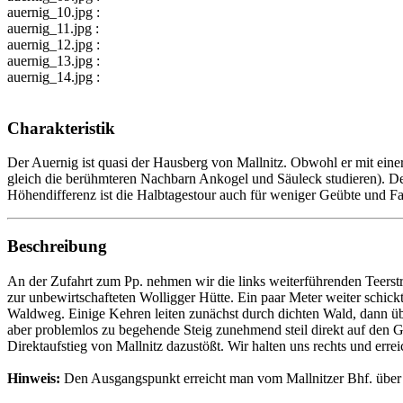
auernig_10.jpg :
auernig_11.jpg :
auernig_12.jpg :
auernig_13.jpg :
auernig_14.jpg :
Charakteristik
Der Auernig ist quasi der Hausberg von Mallnitz. Obwohl er mit ein
gleich die berühmteren Nachbarn Ankogel und Säuleck studieren). Der 
Höhendifferenz ist die Halbtagestour auch für weniger Geübte und Fa
Beschreibung
An der Zufahrt zum Pp. nehmen wir die links weiterführenden Teerst
zur unbewirtschafteten Wolligger Hütte. Ein paar Meter weiter schick
Waldweg. Einige Kehren leiten zunächst durch dichten Wald, dann übe
aber problemlos zu begehende Steig zunehmend steil direkt auf den 
Direktaufstieg von Mallnitz dazustößt. Wir halten uns rechts und erre
Hinweis:
Den Ausgangspunkt erreicht man vom Mallnitzer Bhf. über e