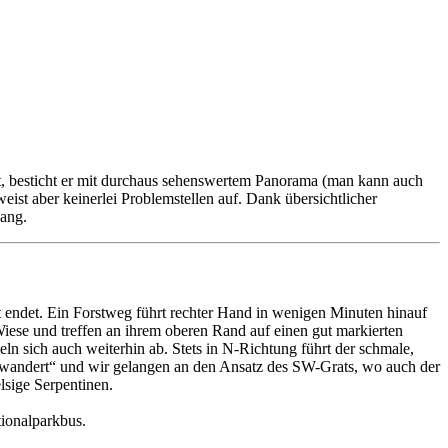
st, besticht er mit durchaus sehenswertem Panorama (man kann auch
ist aber keinerlei Problemstellen auf. Dank übersichtlicher
gang.
 endet. Ein Forstweg führt rechter Hand in wenigen Minuten hinauf
Wiese und treffen an ihrem oberen Rand auf einen gut markierten
n sich auch weiterhin ab. Stets in N-Richtung führt der schmale,
erwandert“ und wir gelangen an den Ansatz des SW-Grats, wo auch der
lsige Serpentinen.
ionalparkbus.