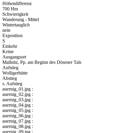
Höhendifferenz
700 Hm
Schwierigkeit
Wanderung - Mittel
Wintertauglich
nein
Exposition
S
Einkehr
Keine
Ausgangsort
Mallnitz, Pp. am Beginn des Dösener Tals
Aufstieg
Wolligerhütte
Abstieg
s. Aufstieg
auernig_01.jpg :
auernig_02.jpg :
auernig_03.jpg :
auernig_04.jpg :
auernig_05.jpg :
auernig_06.jpg :
auernig_07.jpg :
auernig_08.jpg :
auernig_09.jpg :