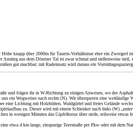
er Höhe knapp über 2000m für Tauern-Verhältnisse eher ein Zwergerl i
Anstieg aus dem Dösener Tal ist zwar schmal und stellenweise steil, we
milien gut machbar; mit Radeinsatz wird daraus ein Vormittagsspazier
raße und folgen ihr in W-Richtung zu einigen Anwesen, wo der Asphalt
t uns ein Wegweiser nach rechts (N). Wir überqueren eine weitläufige 
r eine Lichtung mit Holzhütten. Waldgürtel und freies Gelände wechsel
Gipfelaufbau zu. Dieser wird mit einem Schlenker nach links (W) „unt
ichen in wenigen Minuten das Gipfelkreuz über steile, teilweise etwas fe
ine etwa 4 km lange, einspurige Teerstraße per Pkw oder mit dem Nat