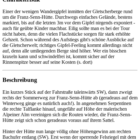
Einer der wenigen Wandergipfel inmitten der Gletscherberge rund
um die Franz-Senn-Hütte. Durchwegs einfaches Gelände, bestens
markiert, bis auf die letzten 3m vor dem Gipfel nirgends exponiert -
auch für geübte Kinder machbar. Eilig sollte man es bei der Tour
nicht haben, denn die vielen Flachstücke sorgen für stark erhöhte
Gehzeit. Schon während des Aufstiegs gibt's schöne Ausblicke auf
die Gletscherwelt; richtiges Gipfel-Feeling kommt allerdings nicht
auf, denn alle umliegenden Berge sind höher. Wer ein bisschen
kraxeln kann und schwindelfrei ist, kommt sicher auf der
Rinnenspitze besser auf seine Kosten (s. dort)
Beschreibung
Ein kurzes Stück auf der Fahrstraße taleinwärts SW), dann zweigt
rechts der Sommerweg zur Franz-Senn-Hütte ab (geradeaus auf dem
Winterweg ginge es natürlich auch!). In angenehmen Serpentinen
die rechte Talflanke hinauf, ungefähr auf Höhe der malerischen
Alpeiner Alm vereinigen sich die Routen wieder, die Franz-Senn-
Hütte zeigt sich schon geradeaus voraus auf ihrem Sattel.
Hinter der Hütte nun lange völlig ohne Höhengewinn am rechten
Bachufer entlang (SW). Erst wenn der sperrende Felsriegel mit dem