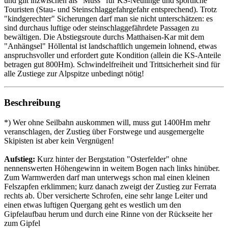
und gilt inzwischen als "Muss" für KS-Neulinge und sportliche
Touristen (Stau- und Steinschlaggefahrgefahr entsprechend). Trotz
"kindgerechter" Sicherungen darf man sie nicht unterschätzen: es
sind durchaus luftige oder steinschlaggefährdete Passagen zu
bewältigen. Die Abstiegsroute durchs Matthaisen-Kar mit dem
"Anhängsel" Höllental ist landschaftlich ungemein lohnend, etwas
anspruchsvoller und erfordert gute Kondition (allein die KS-Anteile
betragen gut 800Hm). Schwindelfreiheit und Trittsicherheit sind für
alle Zustiege zur Alpspitze unbedingt nötig!
Beschreibung
*) Wer ohne Seilbahn auskommen will, muss gut 1400Hm mehr
veranschlagen, der Zustieg über Forstwege und ausgemergelte
Skipisten ist aber kein Vergnügen!
Aufstieg:
Kurz hinter der Bergstation "Osterfelder" ohne
nennenswerten Höhengewinn in weitem Bogen nach links hinüber.
Zum Warmwerden darf man unterwegs schon mal einen kleinen
Felszapfen erklimmen; kurz danach zweigt der Zustieg zur Ferrata
rechts ab. Über versicherte Schrofen, eine sehr lange Leiter und
einen etwas luftigen Quergang geht es westlich um den
Gipfelaufbau herum und durch eine Rinne von der Rückseite her
zum Gipfel