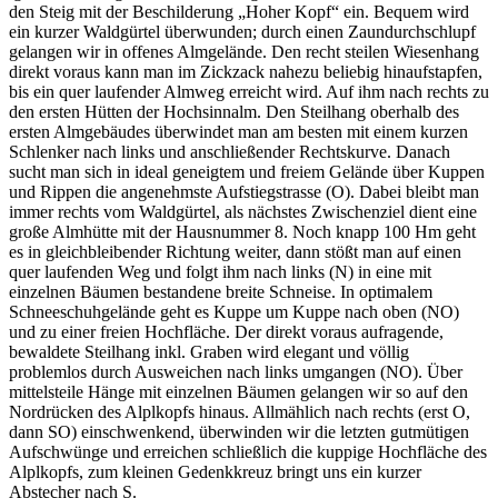
den Steig mit der Beschilderung „Hoher Kopf“ ein. Bequem wird
ein kurzer Waldgürtel überwunden; durch einen Zaundurchschlupf
gelangen wir in offenes Almgelände. Den recht steilen Wiesenhang
direkt voraus kann man im Zickzack nahezu beliebig hinaufstapfen,
bis ein quer laufender Almweg erreicht wird. Auf ihm nach rechts zu
den ersten Hütten der Hochsinnalm. Den Steilhang oberhalb des
ersten Almgebäudes überwindet man am besten mit einem kurzen
Schlenker nach links und anschließender Rechtskurve. Danach
sucht man sich in ideal geneigtem und freiem Gelände über Kuppen
und Rippen die angenehmste Aufstiegstrasse (O). Dabei bleibt man
immer rechts vom Waldgürtel, als nächstes Zwischenziel dient eine
große Almhütte mit der Hausnummer 8. Noch knapp 100 Hm geht
es in gleichbleibender Richtung weiter, dann stößt man auf einen
quer laufenden Weg und folgt ihm nach links (N) in eine mit
einzelnen Bäumen bestandene breite Schneise. In optimalem
Schneeschuhgelände geht es Kuppe um Kuppe nach oben (NO)
und zu einer freien Hochfläche. Der direkt voraus aufragende,
bewaldete Steilhang inkl. Graben wird elegant und völlig
problemlos durch Ausweichen nach links umgangen (NO). Über
mittelsteile Hänge mit einzelnen Bäumen gelangen wir so auf den
Nordrücken des Alplkopfs hinaus. Allmählich nach rechts (erst O,
dann SO) einschwenkend, überwinden wir die letzten gutmütigen
Aufschwünge und erreichen schließlich die kuppige Hochfläche des
Alplkopfs, zum kleinen Gedenkkreuz bringt uns ein kurzer
Abstecher nach S.