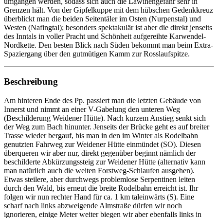
umgangen werden, sodass sich auch die Lawinengefahr sehr in
Grenzen hält. Von der Gipfelkuppe mit dem hübschen Gedenkkreuz
überblickt man die beiden Seitentäler im Osten (Nurpenstal) und
Westen (Nafingtal); besonders spektakulär ist aber die direkt jenseits
des Inntals in voller Pracht und Schönheit aufgereihte Karwendel-
Nordkette. Den besten Blick nach Süden bekommt man beim Extra-
Spaziergang über den gutmütigen Kamm zur Rosslaufspitze.
Beschreibung
Am hinteren Ende des Pp. passiert man die letzten Gebäude von
Innerst und nimmt an einer V-Gabelung den unteren Weg
(Beschilderung Weidener Hütte). Nach kurzem Anstieg senkt sich
der Weg zum Bach hinunter. Jenseits der Brücke geht es auf breiter
Trasse wieder bergauf, bis man in den im Winter als Rodelbahn
genutzten Fahrweg zur Weidener Hütte einmündet (SO). Diesen
überqueren wir aber nur, direkt gegenüber beginnt nämlich der
beschilderte Abkürzungssteig zur Weidener Hütte (alternativ kann
man natürlich auch die weiten Forstweg-Schlaufen ausgehen).
Etwas steilere, aber durchwegs problemlose Serpentinen leiten
durch den Wald, bis erneut die breite Rodelbahn erreicht ist. Ihr
folgen wir nun rechter Hand für ca. 1 km taleinwärts (S). Eine
scharf nach links abzweigende Almstraße dürfen wir noch
ignorieren, einige Meter weiter biegen wir aber ebenfalls links in