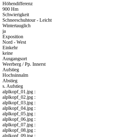
Höhendifferenz
900 Hm
Schwierigkeit
Schneeschuhtour - Leicht
Wintertauglich
ja
Exposition
Nord - West
Einkehr
keine
Ausgangsort
Weerberg / Pp. Innerst
Aufstieg
Hochsinnalm
Abstieg
s. Aufstieg
alplkopf_01.jpg :
alplkopf_02.jpg :
alplkopf_03.jpg :
alplkopf_04.jpg :
alplkopf_05.jpg :
alplkopf_06.jpg :
alplkopf_07.jpg :
alplkopf_08.jpg :
alplkopf_09.jpg :