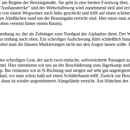
 am Beginn der Benzingstraße. Sie geht in eien breiten Forstweg über,
Ausbaustrecke" und der Wirtschaftsweg wird zunehmend steil und zerfu
an von einem Wegweiser nach links geschickt und trifft auf einen sch
eien Almflächen rund um die Benzingalm erreicht sind. Hier muss man 
 oben versetzt hinter einem Baum).
chenhang zu, der als Zubringer zum Nordgrat der Aiplspitze dient. Der
anke entlang nach oben. Ein schrofiger Aufschwung führt schließlich h
obei man die blassen Markierungen nicht aus den Augen lassen sollte. 
n schrofigen Grat, der auch zwei einfache, seilversicherte Passagen a
ttel. Hier orientieren wir uns an der Beschilderung zum Jägerkamp un
 Ihn verlassen wir in N-Richtung und steigen auf sehr gut angelegtem
rlauf, wo man schon bald auf einen Schilderbaum trifft. Zurück zur Ben
ke, dann ist wieder angenehmeres Almgelände erreicht. Am Hüttchen de