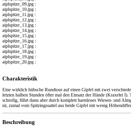
aiplspitze_09.jpg :
aiplspitze_10.jpg :
aiplspitze_11.jpg :
aiplspitze_12.jpg :
aiplspitze_13.jpg :
aiplspitze_14.jpg :
aiplspitze_15.jpg :
aiplspitze_16.jpg :
aiplspitze_17.jpg :
aiplspitze_18.jpg :
aiplspitze_19.jpg :
aiplspitze_20.jpg :
Charakteristik
Eine wirklich hübsche Rundtour auf einen Gipfel mit zwei verschieden
letzten halben Stunden öfter mal den Einsatz der Hände (Kraxelei I).
schrofig, führt dann aber durch komplett harmloses Wiesen- und Al
ist, zumal vom Spitzingssattel aus beide Gipfel mit wenig Höhendiffe
Beschreibung