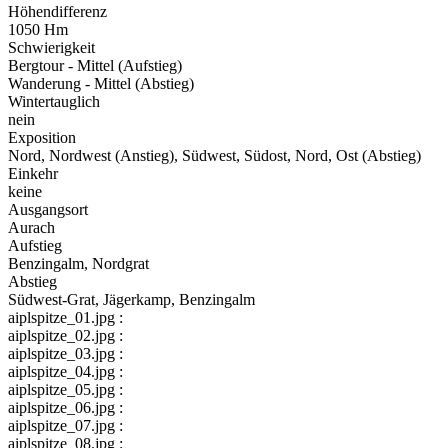
Höhendifferenz
1050 Hm
Schwierigkeit
Bergtour - Mittel (Aufstieg)
Wanderung - Mittel (Abstieg)
Wintertauglich
nein
Exposition
Nord, Nordwest (Anstieg), Südwest, Südost, Nord, Ost (Abstieg)
Einkehr
keine
Ausgangsort
Aurach
Aufstieg
Benzingalm, Nordgrat
Abstieg
Südwest-Grat, Jägerkamp, Benzingalm
aiplspitze_01.jpg :
aiplspitze_02.jpg :
aiplspitze_03.jpg :
aiplspitze_04.jpg :
aiplspitze_05.jpg :
aiplspitze_06.jpg :
aiplspitze_07.jpg :
aiplspitze_08.jpg :