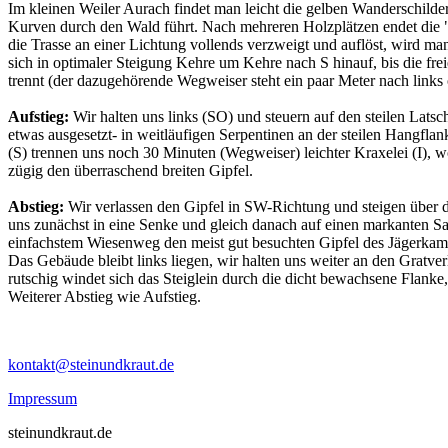
Im kleinen Weiler Aurach findet man leicht die gelben Wanderschilder
Kurven durch den Wald führt. Nach mehreren Holzplätzen endet die "
die Trasse an einer Lichtung vollends verzweigt und auflöst, wird m
sich in optimaler Steigung Kehre um Kehre nach S hinauf, bis die fr
trennt (der dazugehörende Wegweiser steht ein paar Meter nach links
Aufstieg:
Wir halten uns links (SO) und steuern auf den steilen Lats
etwas ausgesetzt- in weitläufigen Serpentinen an der steilen Hangfl
(S) trennen uns noch 30 Minuten (Wegweiser) leichter Kraxelei (I), w
zügig den überraschend breiten Gipfel.
Abstieg:
Wir verlassen den Gipfel in SW-Richtung und steigen über de
uns zunächst in eine Senke und gleich danach auf einen markanten Sa
einfachstem Wiesenweg den meist gut besuchten Gipfel des Jägerkamp.
Das Gebäude bleibt links liegen, wir halten uns weiter an den Gratve
rutschig windet sich das Steiglein durch die dicht bewachsene Flan
Weiterer Abstieg wie Aufstieg.
kontakt@steinundkraut.de
Impressum
steinundkraut.de