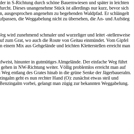
 der in S-Richtung durch schöne Bauernwiesen und später in leichten
rcht. Dieses unangenehme Stück ist allerdings nur kurz, bevor sich
önen, ausgesprochen angenehm zu begehenden Waldpfad. Er schlängelt
aufpassen, die Weggabelung nicht zu übersehen, die An- und Aufstieg
 Weg wird zunehmend schmaler und wurzeliger und leitet -stellenweise
inauf zum Grat, wo auch die Route von Geitau einmündet. Vom Gipfel
In einem Mix aus Gehgelände und leichten Kletterstellen erreicht man
ufweist, hinunter in gutmütiges Almgelände. Der einfache Weg führt
d gehen in NW-Richtung weiter. Völlig problemlos erreicht man auf
 Weg entlang des Grates hinab in die grüne Senke der Jägerbaueralm.
zingalm geht es nun rechter Hand (O): zunächst etwas steil und
r Benzingalm vorbei, gelangt man zügig zur bekannten Weggabelung.