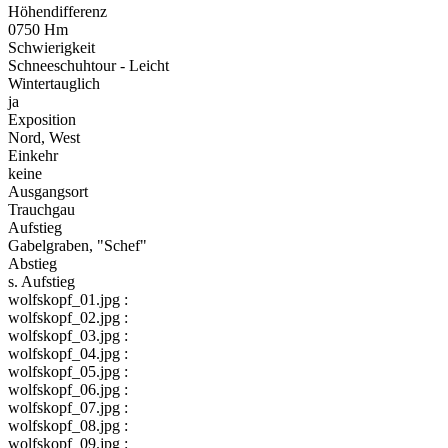
Höhendifferenz
0750 Hm
Schwierigkeit
Schneeschuhtour - Leicht
Wintertauglich
ja
Exposition
Nord, West
Einkehr
keine
Ausgangsort
Trauchgau
Aufstieg
Gabelgraben, "Schef"
Abstieg
s. Aufstieg
wolfskopf_01.jpg :
wolfskopf_02.jpg :
wolfskopf_03.jpg :
wolfskopf_04.jpg :
wolfskopf_05.jpg :
wolfskopf_06.jpg :
wolfskopf_07.jpg :
wolfskopf_08.jpg :
wolfskopf_09.jpg :