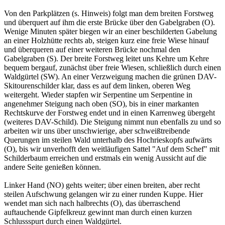
Von den Parkplätzen (s. Hinweis) folgt man dem breiten Forstweg
und überquert auf ihm die erste Brücke über den Gabelgraben (O).
Wenige Minuten später biegen wir an einer beschilderten Gabelung
an einer Holzhütte rechts ab, steigen kurz eine freie Wiese hinauf
und überqueren auf einer weiteren Brücke nochmal den
Gabelgraben (S). Der breite Forstweg leitet uns Kehre um Kehre
bequem bergauf, zunächst über freie Wiesen, schließlich durch einen
Waldgürtel (SW). An einer Verzweigung machen die grünen DAV-
Skitourenschilder klar, dass es auf dem linken, oberen Weg
weitergeht. Wieder stapfen wir Serpentine um Serpentine in
angenehmer Steigung nach oben (SO), bis in einer markanten
Rechtskurve der Forstweg endet und in einen Karrenweg übergeht
(weiteres DAV-Schild). Die Steigung nimmt nun ebenfalls zu und so
arbeiten wir uns über unschwierige, aber schweißtreibende
Querungen im steilen Wald unterhalb des Hochrieskopfs aufwärts
(O), bis wir unverhofft den weitläufigen Sattel "Auf dem Schef" mit
Schilderbaum erreichen und erstmals ein wenig Aussicht auf die
andere Seite genießen können.
Linker Hand (NO) gehts weiter; über einen breiten, aber recht
steilen Aufschwung gelangen wir zu einer runden Kuppe. Hier
wendet man sich nach halbrechts (O), das überraschend
auftauchende Gipfelkreuz gewinnt man durch einen kurzen
Schlussspurt durch einen Waldgürtel.