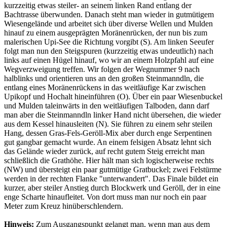
kurzzeitig etwas steiler- an seinem linken Rand entlang der
Bachtrasse überwunden. Danach steht man wieder in gutmütigem
Wiesengelände und arbeitet sich über diverse Wellen und Mulden
hinauf zu einem ausgeprägten Moränenrücken, der nun bis zum
malerischen Upi-See die Richtung vorgibt (S). Am linken Seeufer
folgt man nun den Steigspuren (kurzzeitig etwas undeutlich) nach
links auf einen Hügel hinauf, wo wir an einem Holzpfahl auf eine
Wegverzweigung treffen. Wir folgen der Wegnummer 9 nach
halblinks und orientieren uns an den großen Steinmanndln, die
entlang eines Moränenrückens in das weitläufige Kar zwischen
Upikopf und Hochalt hineinführen (O). Über ein paar Wiesenbuckel
und Mulden taleinwärts in den weitläufigen Talboden, dann darf
man aber die Steinmanndln linker Hand nicht übersehen, die wieder
aus dem Kessel hinausleiten (N). Sie führen zu einem sehr steilen
Hang, dessen Gras-Fels-Geröll-Mix aber durch enge Serpentinen
gut gangbar gemacht wurde. An einem felsigen Absatz lehnt sich
das Gelände wieder zurück, auf recht gutem Steig erreicht man
schließlich die Grathöhe. Hier hält man sich logischerweise rechts
(NW) und übersteigt ein paar gutmütige Gratbuckel; zwei Felstürme
werden in der rechten Flanke "unterwandert". Das Finale bildet ein
kurzer, aber steiler Anstieg durch Blockwerk und Geröll, der in eine
enge Scharte hinaufleitet. Von dort muss man nur noch ein paar
Meter zum Kreuz hinüberschlendern.
Hinweis:
Zum Ausgangspunkt gelangt man, wenn man aus dem