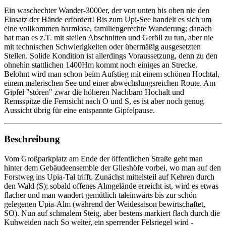
Ein waschechter Wander-3000er, der von unten bis oben nie den
Einsatz der Hände erfordert! Bis zum Upi-See handelt es sich um
eine vollkommen harmlose, familiengerechte Wanderung; danach
hat man es z.T. mit steilen Abschnitten und Geröll zu tun, aber nie
mit technischen Schwierigkeiten oder übermäßig ausgesetzten
Stellen. Solide Kondition ist allerdings Voraussetzung, denn zu den
ohnehin stattlichen 1400Hm kommt noch einiges an Strecke.
Belohnt wird man schon beim Aufstieg mit einem schönen Hochtal,
einem malerischen See und einer abwechslungsreichen Route. Am
Gipfel "stören" zwar die höheren Nachbarn Hochalt und
Remsspitze die Fernsicht nach O und S, es ist aber noch genug
Aussicht übrig für eine entspannte Gipfelpause.
Beschreibung
Vom Großparkplatz am Ende der öffentlichen Straße geht man
hinter dem Gebäudeensemble der Glieshöfe vorbei, wo man auf den
Forstweg ins Upia-Tal trifft. Zunächst mittelsteil auf Kehren durch
den Wald (S); sobald offenes Almgelände erreicht ist, wird es etwas
flacher und man wandert gemütlich taleinwärts bis zur schön
gelegenen Upia-Alm (während der Weidesaison bewirtschaftet,
SO). Nun auf schmalem Steig, aber bestens markiert flach durch die
Kuhweiden nach So weiter, ein sperrender Felsriegel wird -