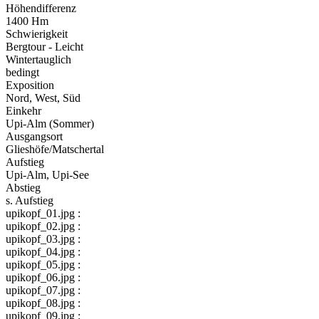
Höhendifferenz
1400 Hm
Schwierigkeit
Bergtour - Leicht
Wintertauglich
bedingt
Exposition
Nord, West, Süd
Einkehr
Upi-Alm (Sommer)
Ausgangsort
Glieshöfe/Matschertal
Aufstieg
Upi-Alm, Upi-See
Abstieg
s. Aufstieg
upikopf_01.jpg :
upikopf_02.jpg :
upikopf_03.jpg :
upikopf_04.jpg :
upikopf_05.jpg :
upikopf_06.jpg :
upikopf_07.jpg :
upikopf_08.jpg :
upikopf_09.jpg :