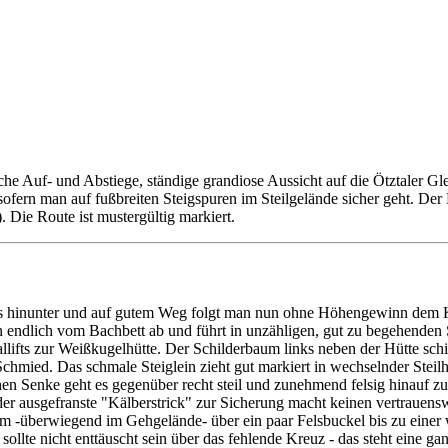
e Auf- und Abstiege, ständige grandiose Aussicht auf die Ötztaler Gl
ofern man auf fußbreiten Steigspuren im Steilgelände sicher geht. Der 
. Die Route ist mustergültig markiert.
ts hinunter und auf gutem Weg folgt man nun ohne Höhengewinn dem Kar
n endlich vom Bachbett ab und führt in unzähligen, gut zu begehenden
lifts zur Weißkugelhütte. Der Schilderbaum links neben der Hütte sch
chmied. Das schmale Steiglein zieht gut markiert in wechselnder Steil
n Senke geht es gegenüber recht steil und zunehmend felsig hinauf
der ausgefranste "Kälberstrick" zur Sicherung macht keinen vertrauensw
 ihm -überwiegend im Gehgelände- über ein paar Felsbuckel bis zu eine
llte nicht enttäuscht sein über das fehlende Kreuz - das steht eine g