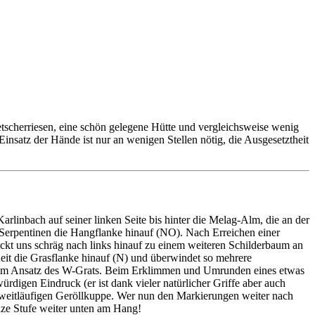
etscherriesen, eine schön gelegene Hütte und vergleichsweise wenig
Einsatz der Hände ist nur an wenigen Stellen nötig, die Ausgesetztheit
linbach auf seiner linken Seite bis hinter die Melag-Alm, die an der
 Serpentinen die Hangflanke hinauf (NO). Nach Erreichen einer
ickt uns schräg nach links hinauf zu einem weiteren Schilderbaum an
heit die Grasflanke hinauf (N) und überwindet so mehrere
 zum Ansatz des W-Grats. Beim Erklimmen und Umrunden eines etwas
ürdigen Eindruck (er ist dank vieler natürlicher Griffe aber auch
r weitläufigen Geröllkuppe. Wer nun den Markierungen weiter nach
anze Stufe weiter unten am Hang!