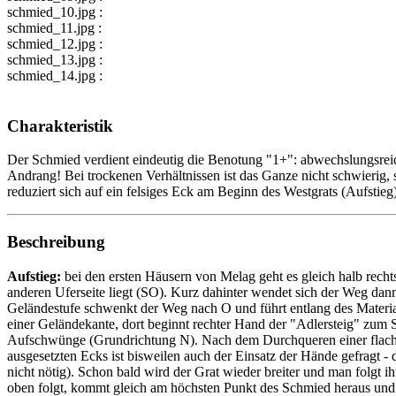
schmied_10.jpg :
schmied_11.jpg :
schmied_12.jpg :
schmied_13.jpg :
schmied_14.jpg :
Charakteristik
Der Schmied verdient eindeutig die Benotung "1+": abwechslungsreich
Andrang! Bei trockenen Verhältnissen ist das Ganze nicht schwierig, s
reduziert sich auf ein felsiges Eck am Beginn des Westgrats (Aufstieg)
Beschreibung
Aufstieg:
bei den ersten Häusern von Melag geht es gleich halb rech
anderen Uferseite liegt (SO). Kurz dahinter wendet sich der Weg dan
Geländestufe schwenkt der Weg nach O und führt entlang des Material
einer Geländekante, dort beginnt rechter Hand der "Adlersteig" zum S
Aufschwünge (Grundrichtung N). Nach dem Durchqueren einer flache
ausgesetzten Ecks ist bisweilen auch der Einsatz der Hände gefragt - 
nicht nötig). Schon bald wird der Grat wieder breiter und man folgt
oben folgt, kommt gleich am höchsten Punkt des Schmied heraus und so