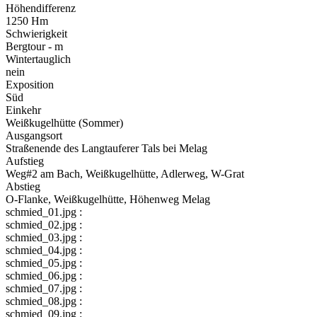
Höhendifferenz
1250 Hm
Schwierigkeit
Bergtour - m
Wintertauglich
nein
Exposition
Süd
Einkehr
Weißkugelhütte (Sommer)
Ausgangsort
Straßenende des Langtauferer Tals bei Melag
Aufstieg
Weg#2 am Bach, Weißkugelhütte, Adlerweg, W-Grat
Abstieg
O-Flanke, Weißkugelhütte, Höhenweg Melag
schmied_01.jpg :
schmied_02.jpg :
schmied_03.jpg :
schmied_04.jpg :
schmied_05.jpg :
schmied_06.jpg :
schmied_07.jpg :
schmied_08.jpg :
schmied_09.jpg :