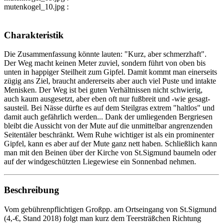
mutenkogel_10.jpg :
Charakteristik
Die Zusammenfassung könnte lauten: "Kurz, aber schmerzhaft".
Der Weg macht keinen Meter zuviel, sondern führt von oben bis
unten in happiger Steilheit zum Gipfel. Damit kommt man einerseits
zügig ans Ziel, braucht andererseits aber auch viel Puste und intakte
Menisken. Der Weg ist bei guten Verhältnissen nicht schwierig,
auch kaum ausgesetzt, aber eben oft nur fußbreit und -wie gesagt-
sausteil. Bei Nässe dürfte es auf dem Steilgras extrem "haltlos" und
damit auch gefährlich werden... Dank der umliegenden Bergriesen
bleibt die Aussicht von der Mute auf die unmittelbar angrenzenden
Seitentäler beschränkt. Wem Ruhe wichtiger ist als ein prominenter
Gipfel, kann es aber auf der Mute ganz nett haben. Schließlich kann
man mit den Beinen über der Kirche von St.Sigmund baumeln oder
auf der windgeschützten Liegewiese ein Sonnenbad nehmen.
Beschreibung
Vom gebührenpflichtigen Großpp. am Ortseingang von St.Sigmund
(4,-€, Stand 2018) folgt man kurz dem Teersträßchen Richtung