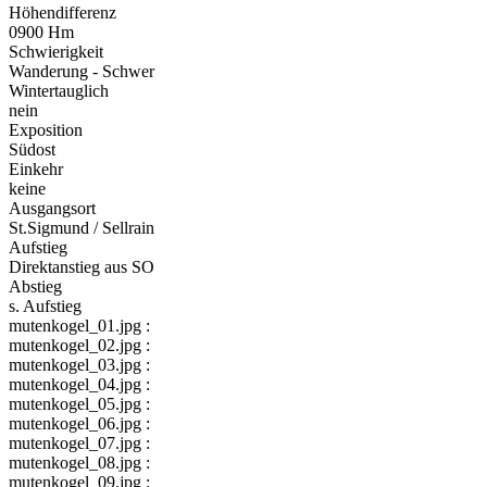
Höhendifferenz
0900 Hm
Schwierigkeit
Wanderung - Schwer
Wintertauglich
nein
Exposition
Südost
Einkehr
keine
Ausgangsort
St.Sigmund / Sellrain
Aufstieg
Direktanstieg aus SO
Abstieg
s. Aufstieg
mutenkogel_01.jpg :
mutenkogel_02.jpg :
mutenkogel_03.jpg :
mutenkogel_04.jpg :
mutenkogel_05.jpg :
mutenkogel_06.jpg :
mutenkogel_07.jpg :
mutenkogel_08.jpg :
mutenkogel_09.jpg :