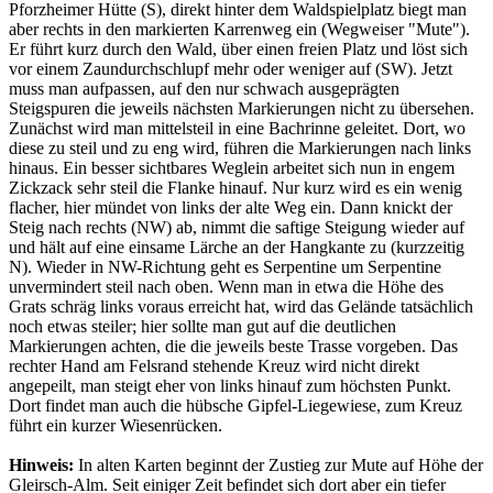
Pforzheimer Hütte (S), direkt hinter dem Waldspielplatz biegt man
aber rechts in den markierten Karrenweg ein (Wegweiser "Mute").
Er führt kurz durch den Wald, über einen freien Platz und löst sich
vor einem Zaundurchschlupf mehr oder weniger auf (SW). Jetzt
muss man aufpassen, auf den nur schwach ausgeprägten
Steigspuren die jeweils nächsten Markierungen nicht zu übersehen.
Zunächst wird man mittelsteil in eine Bachrinne geleitet. Dort, wo
diese zu steil und zu eng wird, führen die Markierungen nach links
hinaus. Ein besser sichtbares Weglein arbeitet sich nun in engem
Zickzack sehr steil die Flanke hinauf. Nur kurz wird es ein wenig
flacher, hier mündet von links der alte Weg ein. Dann knickt der
Steig nach rechts (NW) ab, nimmt die saftige Steigung wieder auf
und hält auf eine einsame Lärche an der Hangkante zu (kurzzeitig
N). Wieder in NW-Richtung geht es Serpentine um Serpentine
unvermindert steil nach oben. Wenn man in etwa die Höhe des
Grats schräg links voraus erreicht hat, wird das Gelände tatsächlich
noch etwas steiler; hier sollte man gut auf die deutlichen
Markierungen achten, die die jeweils beste Trasse vorgeben. Das
rechter Hand am Felsrand stehende Kreuz wird nicht direkt
angepeilt, man steigt eher von links hinauf zum höchsten Punkt.
Dort findet man auch die hübsche Gipfel-Liegewiese, zum Kreuz
führt ein kurzer Wiesenrücken.
Hinweis:
In alten Karten beginnt der Zustieg zur Mute auf Höhe der
Gleirsch-Alm. Seit einiger Zeit befindet sich dort aber ein tiefer