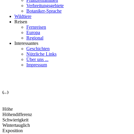
Pflanzenfamilien
Verbreitungsgebiete
Botaniker-Sprache
Wildtiere
Reisen
Fernreisen
Europa
Regional
Interessantes
Geschichten
Nützliche Links
Über uns ...
Impressum
(, , )
Höhe
Höhendifferenz
Schwierigkeit
Wintertauglich
Exposition