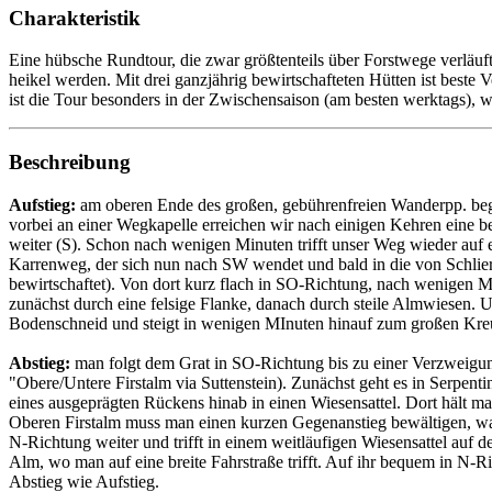
Charakteristik
Eine hübsche Rundtour, die zwar größtenteils über Forstwege verläuf
heikel werden. Mit drei ganzjährig bewirtschafteten Hütten ist beste
ist die Tour besonders in der Zwischensaison (am besten werktags), 
Beschreibung
Aufstieg:
am oberen Ende des großen, gebührenfreien Wanderpp. begi
vorbei an einer Wegkapelle erreichen wir nach einigen Kehren eine b
weiter (S). Schon nach wenigen Minuten trifft unser Weg wieder auf 
Karrenweg, der sich nun nach SW wendet und bald in die von Schlier
bewirtschaftet). Von dort kurz flach in SO-Richtung, nach wenigen M
zunächst durch eine felsige Flanke, danach durch steile Almwiesen. U
Bodenschneid und steigt in wenigen MInuten hinauf zum großen Kre
Abstieg:
man folgt dem Grat in SO-Richtung bis zu einer Verzweigu
"Obere/Untere Firstalm via Suttenstein). Zunächst geht es in Serpenti
eines ausgeprägten Rückens hinab in einen Wiesensattel. Dort hält 
Oberen Firstalm muss man einen kurzen Gegenanstieg bewältigen, wa
N-Richtung weiter und trifft in einem weitläufigen Wiesensattel auf d
Alm, wo man auf eine breite Fahrstraße trifft. Auf ihr bequem in N-
Abstieg wie Aufstieg.