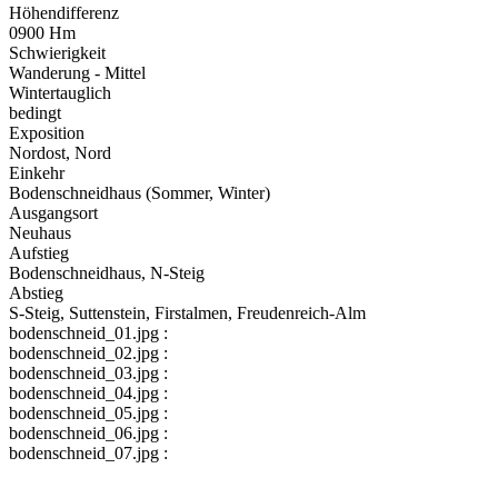
Höhendifferenz
0900 Hm
Schwierigkeit
Wanderung - Mittel
Wintertauglich
bedingt
Exposition
Nordost, Nord
Einkehr
Bodenschneidhaus (Sommer, Winter)
Ausgangsort
Neuhaus
Aufstieg
Bodenschneidhaus, N-Steig
Abstieg
S-Steig, Suttenstein, Firstalmen, Freudenreich-Alm
bodenschneid_01.jpg :
bodenschneid_02.jpg :
bodenschneid_03.jpg :
bodenschneid_04.jpg :
bodenschneid_05.jpg :
bodenschneid_06.jpg :
bodenschneid_07.jpg :