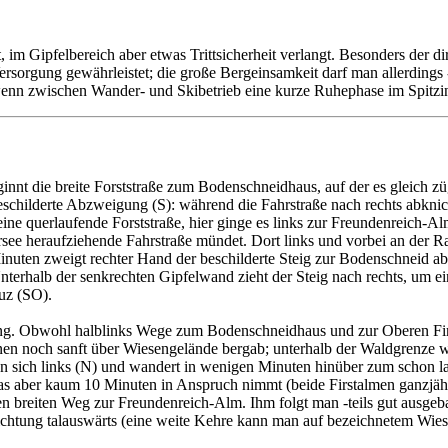
t, im Gipfelbereich aber etwas Trittsicherheit verlangt. Besonders de
 Versorgung gewährleistet; die große Bergeinsamkeit darf man allerdings
wenn zwischen Wander- und Skibetrieb eine kurze Ruhephase im Spitzing
nnt die breite Forststraße zum Bodenschneidhaus, auf der es gleich 
eschilderte Abzweigung (S): während die Fahrstraße nach rechts abkni
eine querlaufende Forststraße, hier ginge es links zur Freundenreich-
see heraufziehende Fahrstraße mündet. Dort links und vorbei an der 
inuten zweigt rechter Hand der beschilderte Steig zur Bodenschneid ab
nterhalb der senkrechten Gipfelwand zieht der Steig nach rechts, um ei
uz (SO).
ng. Obwohl halblinks Wege zum Bodenschneidhaus und zur Oberen Fir
nen noch sanft über Wiesengelände bergab; unterhalb der Waldgrenze wird
man sich links (N) und wandert in wenigen Minuten hinüber zum schon 
s aber kaum 10 Minuten in Anspruch nimmt (beide Firstalmen ganzjähr
en breiten Weg zur Freundenreich-Alm. Ihm folgt man -teils gut ausgebau
Richtung talauswärts (eine weite Kehre kann man auf bezeichnetem Wie