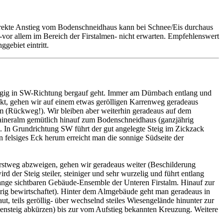
r direkte Anstieg vom Bodenschneidhaus kann bei Schnee/Eis durchaus
 -vor allem im Bereich der Firstalmen- nicht erwarten. Empfehlenswert
gebiet eintritt.
zügig in SW-Richtung bergauf geht. Immer am Dürnbach entlang und
ckt, gehen wir auf einem etwas gerölligen Karrenweg geradeaus
Alm (Rückweg!). Wir bleiben aber weiterhin geradeaus auf dem
Raineralm gemütlich hinauf zum Bodenschneidhaus (ganzjährig
. In Grundrichtung SW führt der gut angelegte Steig im Zickzack
n felsiges Eck herum erreicht man die sonnige Südseite der
stweg abzweigen, gehen wir geradeaus weiter (Beschilderung
 der Steig steiler, steiniger und sehr wurzelig und führt entlang
lange sichtbaren Gebäude-Ensemble der Unteren Firstalm. Hinauf zur
ig bewirtschaftet). Hinter dem Almgebäude geht man geradeaus in
t, teils geröllig- über wechselnd steiles Wiesengelände hinunter zur
sensteig abkürzen) bis zur vom Aufstieg bekannten Kreuzung. Weitere