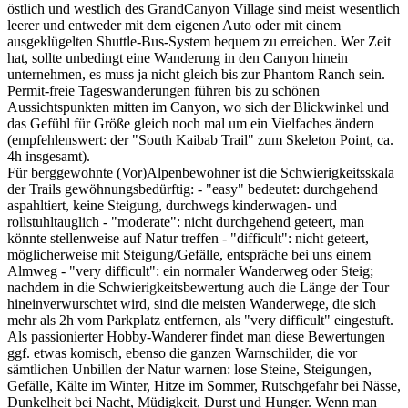
östlich und westlich des GrandCanyon Village sind meist wesentlich
leerer und entweder mit dem eigenen Auto oder mit einem
ausgeklügelten Shuttle-Bus-System bequem zu erreichen. Wer Zeit
hat, sollte unbedingt eine Wanderung in den Canyon hinein
unternehmen, es muss ja nicht gleich bis zur Phantom Ranch sein.
Permit-freie Tageswanderungen führen bis zu schönen
Aussichtspunkten mitten im Canyon, wo sich der Blickwinkel und
das Gefühl für Größe gleich noch mal um ein Vielfaches ändern
(empfehlenswert: der "South Kaibab Trail" zum Skeleton Point, ca.
4h insgesamt).
Für berggewohnte (Vor)Alpenbewohner ist die Schwierigkeitsskala
der Trails gewöhnungsbedürftig: - "easy" bedeutet: durchgehend
aspahltiert, keine Steigung, durchwegs kinderwagen- und
rollstuhltauglich - "moderate": nicht durchgehend geteert, man
könnte stellenweise auf Natur treffen - "difficult": nicht geteert,
möglicherweise mit Steigung/Gefälle, entspräche bei uns einem
Almweg - "very difficult": ein normaler Wanderweg oder Steig;
nachdem in die Schwierigkeitsbewertung auch die Länge der Tour
hineinverwurschtet wird, sind die meisten Wanderwege, die sich
mehr als 2h vom Parkplatz entfernen, als "very difficult" eingestuft.
Als passionierter Hobby-Wanderer findet man diese Bewertungen
ggf. etwas komisch, ebenso die ganzen Warnschilder, die vor
sämtlichen Unbillen der Natur warnen: lose Steine, Steigungen,
Gefälle, Kälte im Winter, Hitze im Sommer, Rutschgefahr bei Nässe,
Dunkelheit bei Nacht, Müdigkeit, Durst und Hunger. Wenn man