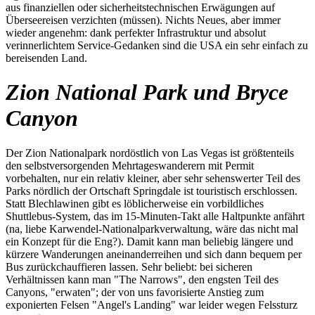
aus finanziellen oder sicherheitstechnischen Erwägungen auf
Überseereisen verzichten (müssen). Nichts Neues, aber immer
wieder angenehm: dank perfekter Infrastruktur und absolut
verinnerlichtem Service-Gedanken sind die USA ein sehr einfach zu
bereisenden Land.
Zion National Park und Bryce
Canyon
Der Zion Nationalpark nordöstlich von Las Vegas ist größtenteils
den selbstversorgenden Mehrtageswanderern mit Permit
vorbehalten, nur ein relativ kleiner, aber sehr sehenswerter Teil des
Parks nördlich der Ortschaft Springdale ist touristisch erschlossen.
Statt Blechlawinen gibt es löblicherweise ein vorbildliches
Shuttlebus-System, das im 15-Minuten-Takt alle Haltpunkte anfährt
(na, liebe Karwendel-Nationalparkverwaltung, wäre das nicht mal
ein Konzept für die Eng?). Damit kann man beliebig längere und
kürzere Wanderungen aneinanderreihen und sich dann bequem per
Bus zurückchauffieren lassen. Sehr beliebt: bei sicheren
Verhältnissen kann man "The Narrows", den engsten Teil des
Canyons, "erwaten"; der von uns favorisierte Anstieg zum
exponierten Felsen "Angel's Landing" war leider wegen Felssturz