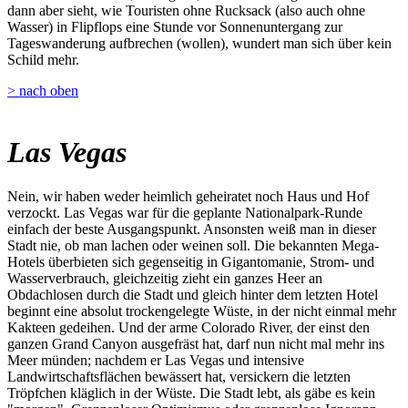
dann aber sieht, wie Touristen ohne Rucksack (also auch ohne
Wasser) in Flipflops eine Stunde vor Sonnenuntergang zur
Tageswanderung aufbrechen (wollen), wundert man sich über kein
Schild mehr.
> nach oben
Las Vegas
Nein, wir haben weder heimlich geheiratet noch Haus und Hof
verzockt. Las Vegas war für die geplante Nationalpark-Runde
einfach der beste Ausgangspunkt. Ansonsten weiß man in dieser
Stadt nie, ob man lachen oder weinen soll. Die bekannten Mega-
Hotels überbieten sich gegenseitig in Gigantomanie, Strom- und
Wasserverbrauch, gleichzeitig zieht ein ganzes Heer an
Obdachlosen durch die Stadt und gleich hinter dem letzten Hotel
beginnt eine absolut trockengelegte Wüste, in der nicht einmal mehr
Kakteen gedeihen. Und der arme Colorado River, der einst den
ganzen Grand Canyon ausgefräst hat, darf nun nicht mal mehr ins
Meer münden; nachdem er Las Vegas und intensive
Landwirtschaftsflächen bewässert hat, versickern die letzten
Tröpfchen kläglich in der Wüste. Die Stadt lebt, als gäbe es kein