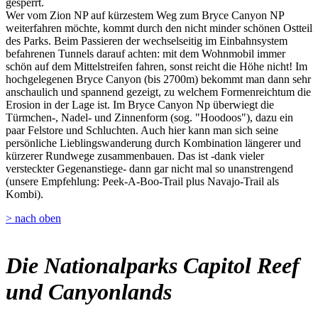
gesperrt.
Wer vom Zion NP auf kürzestem Weg zum Bryce Canyon NP
weiterfahren möchte, kommt durch den nicht minder schönen Ostteil
des Parks. Beim Passieren der wechselseitig im Einbahnsystem
befahrenen Tunnels darauf achten: mit dem Wohnmobil immer
schön auf dem Mittelstreifen fahren, sonst reicht die Höhe nicht! Im
hochgelegenen Bryce Canyon (bis 2700m) bekommt man dann sehr
anschaulich und spannend gezeigt, zu welchem Formenreichtum die
Erosion in der Lage ist. Im Bryce Canyon Np überwiegt die
Türmchen-, Nadel- und Zinnenform (sog. "Hoodoos"), dazu ein
paar Felstore und Schluchten. Auch hier kann man sich seine
persönliche Lieblingswanderung durch Kombination längerer und
kürzerer Rundwege zusammenbauen. Das ist -dank vieler
versteckter Gegenanstiege- dann gar nicht mal so unanstrengend
(unsere Empfehlung: Peek-A-Boo-Trail plus Navajo-Trail als
Kombi).
> nach oben
Die Nationalparks Capitol Reef
und Canyonlands