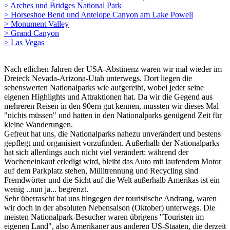
> Arches und Bridges National Park
> Horseshoe Bend und Antelope Canyon am Lake Powell
> Monument Valley
> Grand Canyon
> Las Vegas
Nach etlichen Jahren der USA-Abstinenz waren wir mal wieder im
Dreieck Nevada-Arizona-Utah unterwegs. Dort liegen die
sehenswerten Nationalparks wie aufgereiht, wobei jeder seine
eigenen Highlights und Attraktionen hat. Da wir die Gegend aus
mehreren Reisen in den 90ern gut kennen, mussten wir dieses Mal
"nichts müssen" und hatten in den Nationalparks genügend Zeit für
kleine Wanderungen.
Gefreut hat uns, die Nationalparks nahezu unverändert und bestens
gepflegt und organisiert vorzufinden. Außerhalb der Nationalparks
hat sich allerdings auch nicht viel verändert: während der
Wocheneinkauf erledigt wird, bleibt das Auto mit laufendem Motor
auf dem Parkplatz stehen, Mülltrennung und Recycling sind
Fremdwörter und die Sicht auf die Welt außerhalb Amerikas ist ein
wenig ..nun ja... begrenzt.
Sehr überrascht hat uns hingegen der touristische Andrang, waren
wir doch in der absoluten Nebensaison (Oktober) unterwegs. Die
meisten Nationalpark-Besucher waren übrigens "Touristen im
eigenen Land", also Amerikaner aus anderen US-Staaten, die derzeit