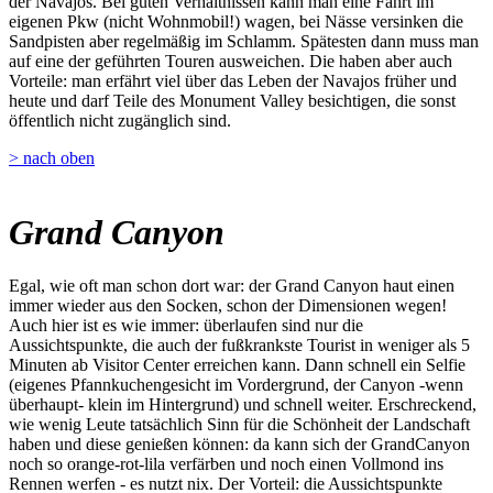
der Navajos. Bei guten Verhältnissen kann man eine Fahrt im
eigenen Pkw (nicht Wohnmobil!) wagen, bei Nässe versinken die
Sandpisten aber regelmäßig im Schlamm. Spätesten dann muss man
auf eine der geführten Touren ausweichen. Die haben aber auch
Vorteile: man erfährt viel über das Leben der Navajos früher und
heute und darf Teile des Monument Valley besichtigen, die sonst
öffentlich nicht zugänglich sind.
> nach oben
Grand Canyon
Egal, wie oft man schon dort war: der Grand Canyon haut einen
immer wieder aus den Socken, schon der Dimensionen wegen!
Auch hier ist es wie immer: überlaufen sind nur die
Aussichtspunkte, die auch der fußkrankste Tourist in weniger als 5
Minuten ab Visitor Center erreichen kann. Dann schnell ein Selfie
(eigenes Pfannkuchengesicht im Vordergrund, der Canyon -wenn
überhaupt- klein im Hintergrund) und schnell weiter. Erschreckend,
wie wenig Leute tatsächlich Sinn für die Schönheit der Landschaft
haben und diese genießen können: da kann sich der GrandCanyon
noch so orange-rot-lila verfärben und noch einen Vollmond ins
Rennen werfen - es nutzt nix. Der Vorteil: die Aussichtspunkte