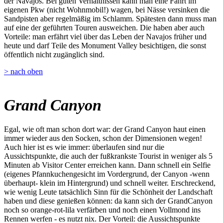
der Navajos. Bei guten Verhältnissen kann man eine Fahrt im
eigenen Pkw (nicht Wohnmobil!) wagen, bei Nässe versinken die
Sandpisten aber regelmäßig im Schlamm. Spätesten dann muss man
auf eine der geführten Touren ausweichen. Die haben aber auch
Vorteile: man erfährt viel über das Leben der Navajos früher und
heute und darf Teile des Monument Valley besichtigen, die sonst
öffentlich nicht zugänglich sind.
> nach oben
Grand Canyon
Egal, wie oft man schon dort war: der Grand Canyon haut einen
immer wieder aus den Socken, schon der Dimensionen wegen!
Auch hier ist es wie immer: überlaufen sind nur die
Aussichtspunkte, die auch der fußkrankste Tourist in weniger als 5
Minuten ab Visitor Center erreichen kann. Dann schnell ein Selfie
(eigenes Pfannkuchengesicht im Vordergrund, der Canyon -wenn
überhaupt- klein im Hintergrund) und schnell weiter. Erschreckend,
wie wenig Leute tatsächlich Sinn für die Schönheit der Landschaft
haben und diese genießen können: da kann sich der GrandCanyon
noch so orange-rot-lila verfärben und noch einen Vollmond ins
Rennen werfen - es nutzt nix. Der Vorteil: die Aussichtspunkte