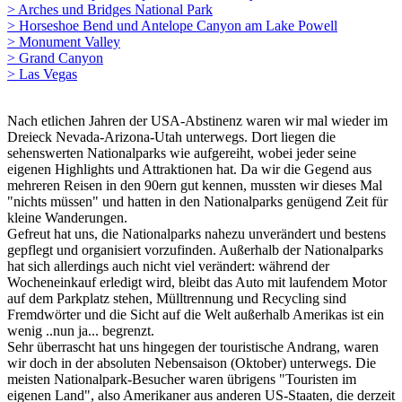
> Arches und Bridges National Park
> Horseshoe Bend und Antelope Canyon am Lake Powell
> Monument Valley
> Grand Canyon
> Las Vegas
Nach etlichen Jahren der USA-Abstinenz waren wir mal wieder im
Dreieck Nevada-Arizona-Utah unterwegs. Dort liegen die
sehenswerten Nationalparks wie aufgereiht, wobei jeder seine
eigenen Highlights und Attraktionen hat. Da wir die Gegend aus
mehreren Reisen in den 90ern gut kennen, mussten wir dieses Mal
"nichts müssen" und hatten in den Nationalparks genügend Zeit für
kleine Wanderungen.
Gefreut hat uns, die Nationalparks nahezu unverändert und bestens
gepflegt und organisiert vorzufinden. Außerhalb der Nationalparks
hat sich allerdings auch nicht viel verändert: während der
Wocheneinkauf erledigt wird, bleibt das Auto mit laufendem Motor
auf dem Parkplatz stehen, Mülltrennung und Recycling sind
Fremdwörter und die Sicht auf die Welt außerhalb Amerikas ist ein
wenig ..nun ja... begrenzt.
Sehr überrascht hat uns hingegen der touristische Andrang, waren
wir doch in der absoluten Nebensaison (Oktober) unterwegs. Die
meisten Nationalpark-Besucher waren übrigens "Touristen im
eigenen Land", also Amerikaner aus anderen US-Staaten, die derzeit