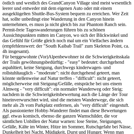
östlich und westlich des GrandCanyon Village sind meist wesentlich
leerer und entweder mit dem eigenen Auto oder mit einem
ausgeklügelten Shuttle-Bus-System bequem zu erreichen. Wer Zeit
hat, sollte unbedingt eine Wanderung in den Canyon hinein
unternehmen, es muss ja nicht gleich bis zur Phantom Ranch sein.
Permit-freie Tageswanderungen führen bis zu schönen
Aussichtspunkten mitten im Canyon, wo sich der Blickwinkel und
das Gefühl für Größe gleich noch mal um ein Vielfaches ändern
(empfehlenswert: der "South Kaibab Trail" zum Skeleton Point, ca.
4h insgesamt).
Für berggewohnte (Vor)Alpenbewohner ist die Schwierigkeitsskala
der Trails gewöhnungsbedürftig: - "easy" bedeutet: durchgehend
aspahltiert, keine Steigung, durchwegs kinderwagen- und
rollstuhltauglich - "moderate": nicht durchgehend geteert, man
könnte stellenweise auf Natur treffen - "difficult": nicht geteert,
möglicherweise mit Steigung/Gefälle, entspräche bei uns einem
Almweg - "very difficult": ein normaler Wanderweg oder Steig;
nachdem in die Schwierigkeitsbewertung auch die Länge der Tour
hineinverwurschtet wird, sind die meisten Wanderwege, die sich
mehr als 2h vom Parkplatz entfernen, als "very difficult" eingestuft.
Als passionierter Hobby-Wanderer findet man diese Bewertungen
ggf. etwas komisch, ebenso die ganzen Warnschilder, die vor
sämtlichen Unbillen der Natur warnen: lose Steine, Steigungen,
Gefälle, Kälte im Winter, Hitze im Sommer, Rutschgefahr bei Nässe,
Dunkelheit bei Nacht, Müdigkeit, Durst und Hunger. Wenn man