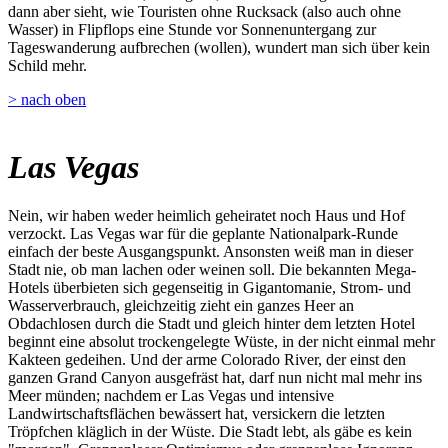
dann aber sieht, wie Touristen ohne Rucksack (also auch ohne
Wasser) in Flipflops eine Stunde vor Sonnenuntergang zur
Tageswanderung aufbrechen (wollen), wundert man sich über kein
Schild mehr.
> nach oben
Las Vegas
Nein, wir haben weder heimlich geheiratet noch Haus und Hof
verzockt. Las Vegas war für die geplante Nationalpark-Runde
einfach der beste Ausgangspunkt. Ansonsten weiß man in dieser
Stadt nie, ob man lachen oder weinen soll. Die bekannten Mega-
Hotels überbieten sich gegenseitig in Gigantomanie, Strom- und
Wasserverbrauch, gleichzeitig zieht ein ganzes Heer an
Obdachlosen durch die Stadt und gleich hinter dem letzten Hotel
beginnt eine absolut trockengelegte Wüste, in der nicht einmal mehr
Kakteen gedeihen. Und der arme Colorado River, der einst den
ganzen Grand Canyon ausgefräst hat, darf nun nicht mal mehr ins
Meer münden; nachdem er Las Vegas und intensive
Landwirtschaftsflächen bewässert hat, versickern die letzten
Tröpfchen kläglich in der Wüste. Die Stadt lebt, als gäbe es kein