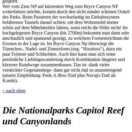
gesperrt.
Wer vom Zion NP auf kürzestem Weg zum Bryce Canyon NP
weiterfahren möchte, kommt durch den nicht minder schönen Ostteil
des Parks. Beim Passieren der wechselseitig im Einbahnsystem
befahrenen Tunnels darauf achten: mit dem Wohnmobil immer
schön auf dem Mittelstreifen fahren, sonst reicht die Höhe nicht! Im
hochgelegenen Bryce Canyon (bis 2700m) bekommt man dann sehr
anschaulich und spannend gezeigt, zu welchem Formenreichtum die
Erosion in der Lage ist. Im Bryce Canyon Np überwiegt die
Türmchen-, Nadel- und Zinnenform (sog. "Hoodoos"), dazu ein
paar Felstore und Schluchten. Auch hier kann man sich seine
persönliche Lieblingswanderung durch Kombination längerer und
kürzerer Rundwege zusammenbauen. Das ist -dank vieler
versteckter Gegenanstiege- dann gar nicht mal so unanstrengend
(unsere Empfehlung: Peek-A-Boo-Trail plus Navajo-Trail als
Kombi).
> nach oben
Die Nationalparks Capitol Reef
und Canyonlands