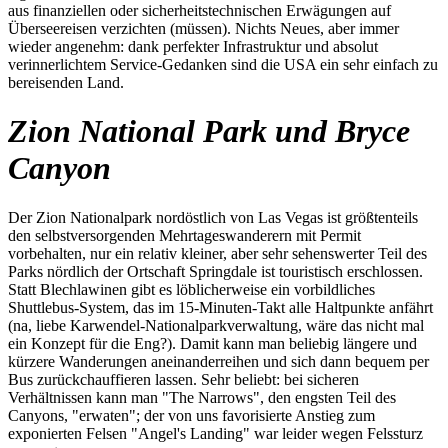
aus finanziellen oder sicherheitstechnischen Erwägungen auf
Überseereisen verzichten (müssen). Nichts Neues, aber immer
wieder angenehm: dank perfekter Infrastruktur und absolut
verinnerlichtem Service-Gedanken sind die USA ein sehr einfach zu
bereisenden Land.
Zion National Park und Bryce
Canyon
Der Zion Nationalpark nordöstlich von Las Vegas ist größtenteils
den selbstversorgenden Mehrtageswanderern mit Permit
vorbehalten, nur ein relativ kleiner, aber sehr sehenswerter Teil des
Parks nördlich der Ortschaft Springdale ist touristisch erschlossen.
Statt Blechlawinen gibt es löblicherweise ein vorbildliches
Shuttlebus-System, das im 15-Minuten-Takt alle Haltpunkte anfährt
(na, liebe Karwendel-Nationalparkverwaltung, wäre das nicht mal
ein Konzept für die Eng?). Damit kann man beliebig längere und
kürzere Wanderungen aneinanderreihen und sich dann bequem per
Bus zurückchauffieren lassen. Sehr beliebt: bei sicheren
Verhältnissen kann man "The Narrows", den engsten Teil des
Canyons, "erwaten"; der von uns favorisierte Anstieg zum
exponierten Felsen "Angel's Landing" war leider wegen Felssturz