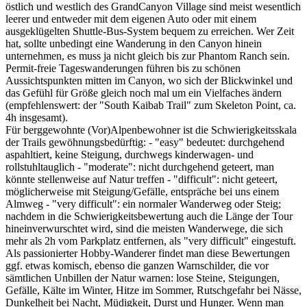
östlich und westlich des GrandCanyon Village sind meist wesentlich
leerer und entweder mit dem eigenen Auto oder mit einem
ausgeklügelten Shuttle-Bus-System bequem zu erreichen. Wer Zeit
hat, sollte unbedingt eine Wanderung in den Canyon hinein
unternehmen, es muss ja nicht gleich bis zur Phantom Ranch sein.
Permit-freie Tageswanderungen führen bis zu schönen
Aussichtspunkten mitten im Canyon, wo sich der Blickwinkel und
das Gefühl für Größe gleich noch mal um ein Vielfaches ändern
(empfehlenswert: der "South Kaibab Trail" zum Skeleton Point, ca.
4h insgesamt).
Für berggewohnte (Vor)Alpenbewohner ist die Schwierigkeitsskala
der Trails gewöhnungsbedürftig: - "easy" bedeutet: durchgehend
aspahltiert, keine Steigung, durchwegs kinderwagen- und
rollstuhltauglich - "moderate": nicht durchgehend geteert, man
könnte stellenweise auf Natur treffen - "difficult": nicht geteert,
möglicherweise mit Steigung/Gefälle, entspräche bei uns einem
Almweg - "very difficult": ein normaler Wanderweg oder Steig;
nachdem in die Schwierigkeitsbewertung auch die Länge der Tour
hineinverwurschtet wird, sind die meisten Wanderwege, die sich
mehr als 2h vom Parkplatz entfernen, als "very difficult" eingestuft.
Als passionierter Hobby-Wanderer findet man diese Bewertungen
ggf. etwas komisch, ebenso die ganzen Warnschilder, die vor
sämtlichen Unbillen der Natur warnen: lose Steine, Steigungen,
Gefälle, Kälte im Winter, Hitze im Sommer, Rutschgefahr bei Nässe,
Dunkelheit bei Nacht, Müdigkeit, Durst und Hunger. Wenn man