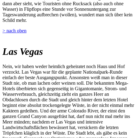
dann aber sieht, wie Touristen ohne Rucksack (also auch ohne
Wasser) in Flipflops eine Stunde vor Sonnenuntergang zur
Tageswanderung aufbrechen (wollen), wundert man sich über kein
Schild mehr.
> nach oben
Las Vegas
Nein, wir haben weder heimlich geheiratet noch Haus und Hof
verzockt. Las Vegas war für die geplante Nationalpark-Runde
einfach der beste Ausgangspunkt. Ansonsten weiß man in dieser
Stadt nie, ob man lachen oder weinen soll. Die bekannten Mega-
Hotels überbieten sich gegenseitig in Gigantomanie, Strom- und
Wasserverbrauch, gleichzeitig zieht ein ganzes Heer an
Obdachlosen durch die Stadt und gleich hinter dem letzten Hotel
beginnt eine absolut trockengelegte Wüste, in der nicht einmal mehr
Kakteen gedeihen. Und der arme Colorado River, der einst den
ganzen Grand Canyon ausgefräst hat, darf nun nicht mal mehr ins
Meer münden; nachdem er Las Vegas und intensive
Landwirtschaftsflächen bewässert hat, versickern die letzten
Tröpfchen kläglich in der Wüste. Die Stadt lebt, als gäbe es kein