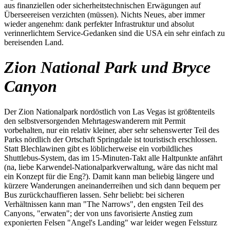
aus finanziellen oder sicherheitstechnischen Erwägungen auf
Überseereisen verzichten (müssen). Nichts Neues, aber immer
wieder angenehm: dank perfekter Infrastruktur und absolut
verinnerlichtem Service-Gedanken sind die USA ein sehr einfach zu
bereisenden Land.
Zion National Park und Bryce
Canyon
Der Zion Nationalpark nordöstlich von Las Vegas ist größtenteils
den selbstversorgenden Mehrtageswanderern mit Permit
vorbehalten, nur ein relativ kleiner, aber sehr sehenswerter Teil des
Parks nördlich der Ortschaft Springdale ist touristisch erschlossen.
Statt Blechlawinen gibt es löblicherweise ein vorbildliches
Shuttlebus-System, das im 15-Minuten-Takt alle Haltpunkte anfährt
(na, liebe Karwendel-Nationalparkverwaltung, wäre das nicht mal
ein Konzept für die Eng?). Damit kann man beliebig längere und
kürzere Wanderungen aneinanderreihen und sich dann bequem per
Bus zurückchauffieren lassen. Sehr beliebt: bei sicheren
Verhältnissen kann man "The Narrows", den engsten Teil des
Canyons, "erwaten"; der von uns favorisierte Anstieg zum
exponierten Felsen "Angel's Landing" war leider wegen Felssturz