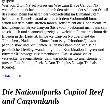
gesperrt.
Wer vom Zion NP auf kürzestem Weg zum Bryce Canyon NP
weiterfahren möchte, kommt durch den nicht minder schönen Ostteil
des Parks. Beim Passieren der wechselseitig im Einbahnsystem
befahrenen Tunnels darauf achten: mit dem Wohnmobil immer
schön auf dem Mittelstreifen fahren, sonst reicht die Höhe nicht! Im
hochgelegenen Bryce Canyon (bis 2700m) bekommt man dann sehr
anschaulich und spannend gezeigt, zu welchem Formenreichtum die
Erosion in der Lage ist. Im Bryce Canyon Np überwiegt die
Türmchen-, Nadel- und Zinnenform (sog. "Hoodoos"), dazu ein
paar Felstore und Schluchten. Auch hier kann man sich seine
persönliche Lieblingswanderung durch Kombination längerer und
kürzerer Rundwege zusammenbauen. Das ist -dank vieler
versteckter Gegenanstiege- dann gar nicht mal so unanstrengend
(unsere Empfehlung: Peek-A-Boo-Trail plus Navajo-Trail als
Kombi).
> nach oben
Die Nationalparks Capitol Reef
und Canyonlands