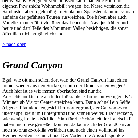
der Navajos. Bei guten Verhältnissen kann man eine Fahrt im
eigenen Pkw (nicht Wohnmobil!) wagen, bei Nässe versinken die
Sandpisten aber regelmäßig im Schlamm. Spätesten dann muss man
auf eine der geführten Touren ausweichen. Die haben aber auch
Vorteile: man erfährt viel über das Leben der Navajos früher und
heute und darf Teile des Monument Valley besichtigen, die sonst
öffentlich nicht zugänglich sind.
> nach oben
Grand Canyon
Egal, wie oft man schon dort war: der Grand Canyon haut einen
immer wieder aus den Socken, schon der Dimensionen wegen!
Auch hier ist es wie immer: überlaufen sind nur die
Aussichtspunkte, die auch der fußkrankste Tourist in weniger als 5
Minuten ab Visitor Center erreichen kann. Dann schnell ein Selfie
(eigenes Pfannkuchengesicht im Vordergrund, der Canyon -wenn
überhaupt- klein im Hintergrund) und schnell weiter. Erschreckend,
wie wenig Leute tatsächlich Sinn für die Schönheit der Landschaft
haben und diese genießen können: da kann sich der GrandCanyon
noch so orange-rot-lila verfärben und noch einen Vollmond ins
Rennen werfen - es nutzt nix. Der Vorteil: die Aussichtspunkte