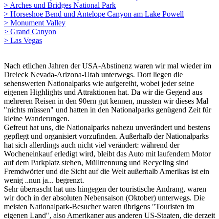
> Arches und Bridges National Park
> Horseshoe Bend und Antelope Canyon am Lake Powell
> Monument Valley
> Grand Canyon
> Las Vegas
Nach etlichen Jahren der USA-Abstinenz waren wir mal wieder im
Dreieck Nevada-Arizona-Utah unterwegs. Dort liegen die
sehenswerten Nationalparks wie aufgereiht, wobei jeder seine
eigenen Highlights und Attraktionen hat. Da wir die Gegend aus
mehreren Reisen in den 90ern gut kennen, mussten wir dieses Mal
"nichts müssen" und hatten in den Nationalparks genügend Zeit für
kleine Wanderungen.
Gefreut hat uns, die Nationalparks nahezu unverändert und bestens
gepflegt und organisiert vorzufinden. Außerhalb der Nationalparks
hat sich allerdings auch nicht viel verändert: während der
Wocheneinkauf erledigt wird, bleibt das Auto mit laufendem Motor
auf dem Parkplatz stehen, Mülltrennung und Recycling sind
Fremdwörter und die Sicht auf die Welt außerhalb Amerikas ist ein
wenig ..nun ja... begrenzt.
Sehr überrascht hat uns hingegen der touristische Andrang, waren
wir doch in der absoluten Nebensaison (Oktober) unterwegs. Die
meisten Nationalpark-Besucher waren übrigens "Touristen im
eigenen Land", also Amerikaner aus anderen US-Staaten, die derzeit