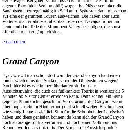
der Navajos. Bei guten Verhältnissen kann man eine Fahrt im
eigenen Pkw (nicht Wohnmobil!) wagen, bei Nässe versinken die
Sandpisten aber regelmäßig im Schlamm. Spätesten dann muss man
auf eine der geführten Touren ausweichen. Die haben aber auch
Vorteile: man erfährt viel über das Leben der Navajos früher und
heute und darf Teile des Monument Valley besichtigen, die sonst
öffentlich nicht zugänglich sind.
> nach oben
Grand Canyon
Egal, wie oft man schon dort war: der Grand Canyon haut einen
immer wieder aus den Socken, schon der Dimensionen wegen!
Auch hier ist es wie immer: überlaufen sind nur die
Aussichtspunkte, die auch der fußkrankste Tourist in weniger als 5
Minuten ab Visitor Center erreichen kann. Dann schnell ein Selfie
(eigenes Pfannkuchengesicht im Vordergrund, der Canyon -wenn
überhaupt- klein im Hintergrund) und schnell weiter. Erschreckend,
wie wenig Leute tatsächlich Sinn für die Schönheit der Landschaft
haben und diese genießen können: da kann sich der GrandCanyon
noch so orange-rot-lila verfärben und noch einen Vollmond ins
Rennen werfen - es nutzt nix. Der Vorteil: die Aussichtspunkte