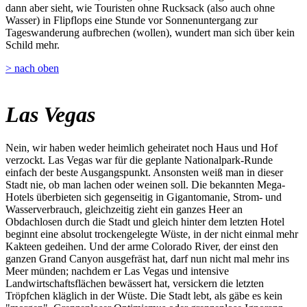
dann aber sieht, wie Touristen ohne Rucksack (also auch ohne
Wasser) in Flipflops eine Stunde vor Sonnenuntergang zur
Tageswanderung aufbrechen (wollen), wundert man sich über kein
Schild mehr.
> nach oben
Las Vegas
Nein, wir haben weder heimlich geheiratet noch Haus und Hof
verzockt. Las Vegas war für die geplante Nationalpark-Runde
einfach der beste Ausgangspunkt. Ansonsten weiß man in dieser
Stadt nie, ob man lachen oder weinen soll. Die bekannten Mega-
Hotels überbieten sich gegenseitig in Gigantomanie, Strom- und
Wasserverbrauch, gleichzeitig zieht ein ganzes Heer an
Obdachlosen durch die Stadt und gleich hinter dem letzten Hotel
beginnt eine absolut trockengelegte Wüste, in der nicht einmal mehr
Kakteen gedeihen. Und der arme Colorado River, der einst den
ganzen Grand Canyon ausgefräst hat, darf nun nicht mal mehr ins
Meer münden; nachdem er Las Vegas und intensive
Landwirtschaftsflächen bewässert hat, versickern die letzten
Tröpfchen kläglich in der Wüste. Die Stadt lebt, als gäbe es kein