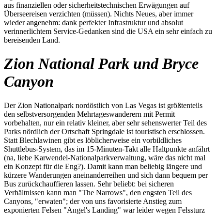
aus finanziellen oder sicherheitstechnischen Erwägungen auf
Überseereisen verzichten (müssen). Nichts Neues, aber immer
wieder angenehm: dank perfekter Infrastruktur und absolut
verinnerlichtem Service-Gedanken sind die USA ein sehr einfach zu
bereisenden Land.
Zion National Park und Bryce
Canyon
Der Zion Nationalpark nordöstlich von Las Vegas ist größtenteils
den selbstversorgenden Mehrtageswanderern mit Permit
vorbehalten, nur ein relativ kleiner, aber sehr sehenswerter Teil des
Parks nördlich der Ortschaft Springdale ist touristisch erschlossen.
Statt Blechlawinen gibt es löblicherweise ein vorbildliches
Shuttlebus-System, das im 15-Minuten-Takt alle Haltpunkte anfährt
(na, liebe Karwendel-Nationalparkverwaltung, wäre das nicht mal
ein Konzept für die Eng?). Damit kann man beliebig längere und
kürzere Wanderungen aneinanderreihen und sich dann bequem per
Bus zurückchauffieren lassen. Sehr beliebt: bei sicheren
Verhältnissen kann man "The Narrows", den engsten Teil des
Canyons, "erwaten"; der von uns favorisierte Anstieg zum
exponierten Felsen "Angel's Landing" war leider wegen Felssturz