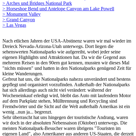
> Arches und Bridges National Park
> Horseshoe Bend und Antelope Canyon am Lake Powell
> Monument Valley
> Grand Canyon
> Las Vegas
Nach etlichen Jahren der USA-Abstinenz waren wir mal wieder im
Dreieck Nevada-Arizona-Utah unterwegs. Dort liegen die
sehenswerten Nationalparks wie aufgereiht, wobei jeder seine
eigenen Highlights und Attraktionen hat. Da wir die Gegend aus
mehreren Reisen in den 90ern gut kennen, mussten wir dieses Mal
"nichts müssen" und hatten in den Nationalparks genügend Zeit für
kleine Wanderungen.
Gefreut hat uns, die Nationalparks nahezu unverändert und bestens
gepflegt und organisiert vorzufinden. Außerhalb der Nationalparks
hat sich allerdings auch nicht viel verändert: während der
Wocheneinkauf erledigt wird, bleibt das Auto mit laufendem Motor
auf dem Parkplatz stehen, Mülltrennung und Recycling sind
Fremdwörter und die Sicht auf die Welt außerhalb Amerikas ist ein
wenig ..nun ja... begrenzt.
Sehr überrascht hat uns hingegen der touristische Andrang, waren
wir doch in der absoluten Nebensaison (Oktober) unterwegs. Die
meisten Nationalpark-Besucher waren übrigens "Touristen im
eigenen Land", also Amerikaner aus anderen US-Staaten, die derzeit