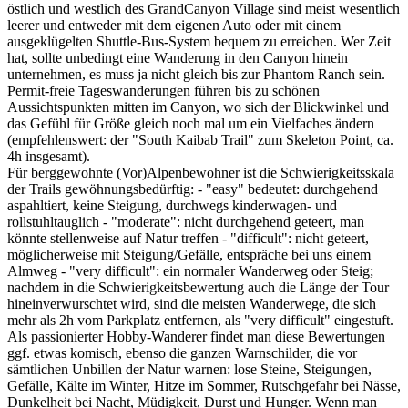
östlich und westlich des GrandCanyon Village sind meist wesentlich
leerer und entweder mit dem eigenen Auto oder mit einem
ausgeklügelten Shuttle-Bus-System bequem zu erreichen. Wer Zeit
hat, sollte unbedingt eine Wanderung in den Canyon hinein
unternehmen, es muss ja nicht gleich bis zur Phantom Ranch sein.
Permit-freie Tageswanderungen führen bis zu schönen
Aussichtspunkten mitten im Canyon, wo sich der Blickwinkel und
das Gefühl für Größe gleich noch mal um ein Vielfaches ändern
(empfehlenswert: der "South Kaibab Trail" zum Skeleton Point, ca.
4h insgesamt).
Für berggewohnte (Vor)Alpenbewohner ist die Schwierigkeitsskala
der Trails gewöhnungsbedürftig: - "easy" bedeutet: durchgehend
aspahltiert, keine Steigung, durchwegs kinderwagen- und
rollstuhltauglich - "moderate": nicht durchgehend geteert, man
könnte stellenweise auf Natur treffen - "difficult": nicht geteert,
möglicherweise mit Steigung/Gefälle, entspräche bei uns einem
Almweg - "very difficult": ein normaler Wanderweg oder Steig;
nachdem in die Schwierigkeitsbewertung auch die Länge der Tour
hineinverwurschtet wird, sind die meisten Wanderwege, die sich
mehr als 2h vom Parkplatz entfernen, als "very difficult" eingestuft.
Als passionierter Hobby-Wanderer findet man diese Bewertungen
ggf. etwas komisch, ebenso die ganzen Warnschilder, die vor
sämtlichen Unbillen der Natur warnen: lose Steine, Steigungen,
Gefälle, Kälte im Winter, Hitze im Sommer, Rutschgefahr bei Nässe,
Dunkelheit bei Nacht, Müdigkeit, Durst und Hunger. Wenn man