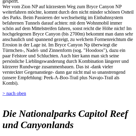
gesperrt.
Wer vom Zion NP auf kürzestem Weg zum Bryce Canyon NP
weiterfahren möchte, kommt durch den nicht minder schönen Ostteil
des Parks. Beim Passieren der wechselseitig im Einbahnsystem
befahrenen Tunnels darauf achten: mit dem Wohnmobil immer
schön auf dem Mittelstreifen fahren, sonst reicht die Höhe nicht! Im
hochgelegenen Bryce Canyon (bis 2700m) bekommt man dann sehr
anschaulich und spannend gezeigt, zu welchem Formenreichtum die
Erosion in der Lage ist. Im Bryce Canyon Np überwiegt die
Türmchen-, Nadel- und Zinnenform (sog. "Hoodoos"), dazu ein
paar Felstore und Schluchten. Auch hier kann man sich seine
persönliche Lieblingswanderung durch Kombination längerer und
kürzerer Rundwege zusammenbauen. Das ist -dank vieler
versteckter Gegenanstiege- dann gar nicht mal so unanstrengend
(unsere Empfehlung: Peek-A-Boo-Trail plus Navajo-Trail als
Kombi).
> nach oben
Die Nationalparks Capitol Reef
und Canyonlands