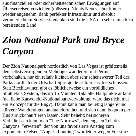
aus finanziellen oder sicherheitstechnischen Erwägungen auf
Überseereisen verzichten (müssen). Nichts Neues, aber immer
wieder angenehm: dank perfekter Infrastruktur und absolut
verinnerlichtem Service-Gedanken sind die USA ein sehr einfach zu
bereisenden Land.
Zion National Park und Bryce
Canyon
Der Zion Nationalpark nordöstlich von Las Vegas ist größtenteils
den selbstversorgenden Mehrtageswanderern mit Permit
vorbehalten, nur ein relativ kleiner, aber sehr sehenswerter Teil des
Parks nördlich der Ortschaft Springdale ist touristisch erschlossen.
Statt Blechlawinen gibt es löblicherweise ein vorbildliches
Shuttlebus-System, das im 15-Minuten-Takt alle Haltpunkte anfährt
(na, liebe Karwendel-Nationalparkverwaltung, wäre das nicht mal
ein Konzept für die Eng?). Damit kann man beliebig längere und
kürzere Wanderungen aneinanderreihen und sich dann bequem per
Bus zurückchauffieren lassen. Sehr beliebt: bei sicheren
Verhältnissen kann man "The Narrows", den engsten Teil des
Canyons, "erwaten"; der von uns favorisierte Anstieg zum
exponierten Felsen "Angel's Landing" war leider wegen Felssturz