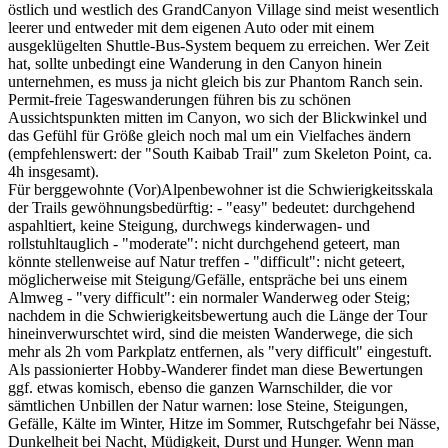
östlich und westlich des GrandCanyon Village sind meist wesentlich
leerer und entweder mit dem eigenen Auto oder mit einem
ausgeklügelten Shuttle-Bus-System bequem zu erreichen. Wer Zeit
hat, sollte unbedingt eine Wanderung in den Canyon hinein
unternehmen, es muss ja nicht gleich bis zur Phantom Ranch sein.
Permit-freie Tageswanderungen führen bis zu schönen
Aussichtspunkten mitten im Canyon, wo sich der Blickwinkel und
das Gefühl für Größe gleich noch mal um ein Vielfaches ändern
(empfehlenswert: der "South Kaibab Trail" zum Skeleton Point, ca.
4h insgesamt).
Für berggewohnte (Vor)Alpenbewohner ist die Schwierigkeitsskala
der Trails gewöhnungsbedürftig: - "easy" bedeutet: durchgehend
aspahltiert, keine Steigung, durchwegs kinderwagen- und
rollstuhltauglich - "moderate": nicht durchgehend geteert, man
könnte stellenweise auf Natur treffen - "difficult": nicht geteert,
möglicherweise mit Steigung/Gefälle, entspräche bei uns einem
Almweg - "very difficult": ein normaler Wanderweg oder Steig;
nachdem in die Schwierigkeitsbewertung auch die Länge der Tour
hineinverwurschtet wird, sind die meisten Wanderwege, die sich
mehr als 2h vom Parkplatz entfernen, als "very difficult" eingestuft.
Als passionierter Hobby-Wanderer findet man diese Bewertungen
ggf. etwas komisch, ebenso die ganzen Warnschilder, die vor
sämtlichen Unbillen der Natur warnen: lose Steine, Steigungen,
Gefälle, Kälte im Winter, Hitze im Sommer, Rutschgefahr bei Nässe,
Dunkelheit bei Nacht, Müdigkeit, Durst und Hunger. Wenn man