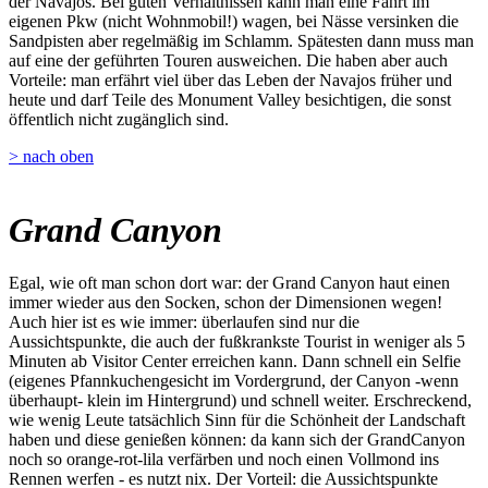
der Navajos. Bei guten Verhältnissen kann man eine Fahrt im
eigenen Pkw (nicht Wohnmobil!) wagen, bei Nässe versinken die
Sandpisten aber regelmäßig im Schlamm. Spätesten dann muss man
auf eine der geführten Touren ausweichen. Die haben aber auch
Vorteile: man erfährt viel über das Leben der Navajos früher und
heute und darf Teile des Monument Valley besichtigen, die sonst
öffentlich nicht zugänglich sind.
> nach oben
Grand Canyon
Egal, wie oft man schon dort war: der Grand Canyon haut einen
immer wieder aus den Socken, schon der Dimensionen wegen!
Auch hier ist es wie immer: überlaufen sind nur die
Aussichtspunkte, die auch der fußkrankste Tourist in weniger als 5
Minuten ab Visitor Center erreichen kann. Dann schnell ein Selfie
(eigenes Pfannkuchengesicht im Vordergrund, der Canyon -wenn
überhaupt- klein im Hintergrund) und schnell weiter. Erschreckend,
wie wenig Leute tatsächlich Sinn für die Schönheit der Landschaft
haben und diese genießen können: da kann sich der GrandCanyon
noch so orange-rot-lila verfärben und noch einen Vollmond ins
Rennen werfen - es nutzt nix. Der Vorteil: die Aussichtspunkte