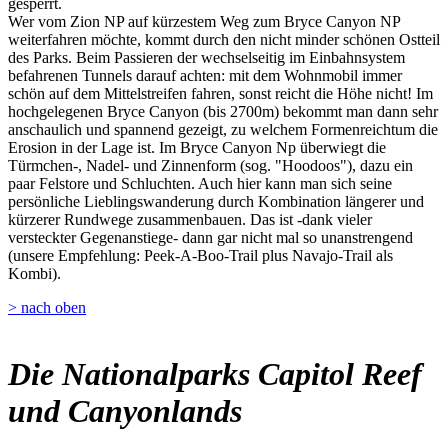
gesperrt.
Wer vom Zion NP auf kürzestem Weg zum Bryce Canyon NP
weiterfahren möchte, kommt durch den nicht minder schönen Ostteil
des Parks. Beim Passieren der wechselseitig im Einbahnsystem
befahrenen Tunnels darauf achten: mit dem Wohnmobil immer
schön auf dem Mittelstreifen fahren, sonst reicht die Höhe nicht! Im
hochgelegenen Bryce Canyon (bis 2700m) bekommt man dann sehr
anschaulich und spannend gezeigt, zu welchem Formenreichtum die
Erosion in der Lage ist. Im Bryce Canyon Np überwiegt die
Türmchen-, Nadel- und Zinnenform (sog. "Hoodoos"), dazu ein
paar Felstore und Schluchten. Auch hier kann man sich seine
persönliche Lieblingswanderung durch Kombination längerer und
kürzerer Rundwege zusammenbauen. Das ist -dank vieler
versteckter Gegenanstiege- dann gar nicht mal so unanstrengend
(unsere Empfehlung: Peek-A-Boo-Trail plus Navajo-Trail als
Kombi).
> nach oben
Die Nationalparks Capitol Reef
und Canyonlands