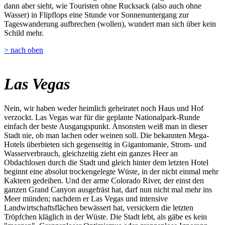
dann aber sieht, wie Touristen ohne Rucksack (also auch ohne
Wasser) in Flipflops eine Stunde vor Sonnenuntergang zur
Tageswanderung aufbrechen (wollen), wundert man sich über kein
Schild mehr.
> nach oben
Las Vegas
Nein, wir haben weder heimlich geheiratet noch Haus und Hof
verzockt. Las Vegas war für die geplante Nationalpark-Runde
einfach der beste Ausgangspunkt. Ansonsten weiß man in dieser
Stadt nie, ob man lachen oder weinen soll. Die bekannten Mega-
Hotels überbieten sich gegenseitig in Gigantomanie, Strom- und
Wasserverbrauch, gleichzeitig zieht ein ganzes Heer an
Obdachlosen durch die Stadt und gleich hinter dem letzten Hotel
beginnt eine absolut trockengelegte Wüste, in der nicht einmal mehr
Kakteen gedeihen. Und der arme Colorado River, der einst den
ganzen Grand Canyon ausgefräst hat, darf nun nicht mal mehr ins
Meer münden; nachdem er Las Vegas und intensive
Landwirtschaftsflächen bewässert hat, versickern die letzten
Tröpfchen kläglich in der Wüste. Die Stadt lebt, als gäbe es kein