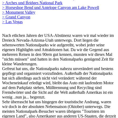
> Arches und Bridges National Park
> Horseshoe Bend und Antelope Canyon am Lake Powell
> Monument Valley
> Grand Canyon
> Las Vegas
Nach etlichen Jahren der USA-Abstinenz waren wir mal wieder im
Dreieck Nevada-Arizona-Utah unterwegs. Dort liegen die
sehenswerten Nationalparks wie aufgereiht, wobei jeder seine
eigenen Highlights und Attraktionen hat. Da wir die Gegend aus
mehreren Reisen in den 90ern gut kennen, mussten wir dieses Mal
"nichts müssen" und hatten in den Nationalparks genügend Zeit für
kleine Wanderungen.
Gefreut hat uns, die Nationalparks nahezu unverändert und bestens
gepflegt und organisiert vorzufinden. Außerhalb der Nationalparks
hat sich allerdings auch nicht viel verändert: während der
Wocheneinkauf erledigt wird, bleibt das Auto mit laufendem Motor
auf dem Parkplatz stehen, Mülltrennung und Recycling sind
Fremdwörter und die Sicht auf die Welt außerhalb Amerikas ist ein
wenig ..nun ja... begrenzt.
Sehr überrascht hat uns hingegen der touristische Andrang, waren
wir doch in der absoluten Nebensaison (Oktober) unterwegs. Die
meisten Nationalpark-Besucher waren übrigens "Touristen im
eigenen Land", also Amerikaner aus anderen US-Staaten, die derzeit