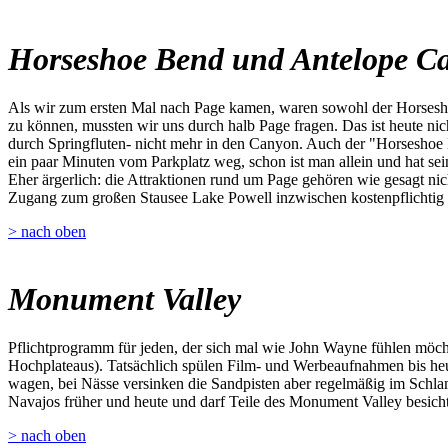
Horseshoe Bend und Antelope C
Als wir zum ersten Mal nach Page kamen, waren sowohl der Horsesho
zu können, mussten wir uns durch halb Page fragen. Das ist heute ni
durch Springfluten- nicht mehr in den Canyon. Auch der "Horseshoe 
ein paar Minuten vom Parkplatz weg, schon ist man allein und hat sei
Eher ärgerlich: die Attraktionen rund um Page gehören wie gesagt nich
Zugang zum großen Stausee Lake Powell inzwischen kostenpflichtig 
> nach oben
Monument Valley
Pflichtprogramm für jeden, der sich mal wie John Wayne fühlen möch
Hochplateaus). Tatsächlich spülen Film- und Werbeaufnahmen bis heu
wagen, bei Nässe versinken die Sandpisten aber regelmäßig im Schla
Navajos früher und heute und darf Teile des Monument Valley besichtig
> nach oben