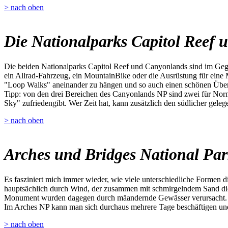
> nach oben
Die Nationalparks Capitol Reef
Die beiden Nationalparks Capitol Reef und Canyonlands sind im Gege
ein Allrad-Fahrzeug, ein MountainBike oder die Ausrüstung für eine 
"Loop Walks" aneinander zu hängen und so auch einen schönen Übe
Tipp: von den drei Bereichen des Canyonlands NP sind zwei für Norma
Sky" zufriedengibt. Wer Zeit hat, kann zusätzlich den südlicher gel
> nach oben
Arches und Bridges National Pa
Es fasziniert mich immer wieder, wie viele unterschiedliche Formen 
hauptsächlich durch Wind, der zusammen mit schmirgelndem Sand die 
Monument wurden dagegen durch mäandernde Gewässer verursacht.
Im Arches NP kann man sich durchaus mehrere Tage beschäftigen und 
> nach oben