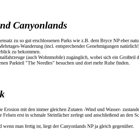
 und Canyonlands
nsatz zu so gut erschlossenen Parks wie z.B. dem Bryce NP eher naturb
Mehrtages-Wanderung (incl. entsprechender Genehmigungen natürlich!).
rblick zu bekommen.
lfahrzeuge (auch Wohnmobile) zugänglich, wobei sich ein Großteil der
egenen Parkteil "The Needles" besuchen und dort mehr Ruhe finden.
rk
die Erosion mit den immer gleichen Zutaten -Wind und Wasser- zustande
Felsen erst in schmale Steinfächer zerlegt und anschließend an den S
wenn man fertig ist, liegt der Canyonlands NP ja gleich gegenüber.