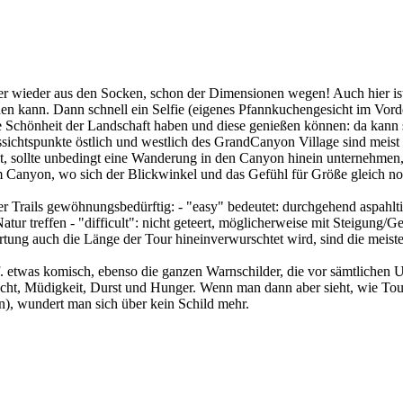
r wieder aus den Socken, schon der Dimensionen wegen! Auch hier ist 
ichen kann. Dann schnell ein Selfie (eigenes Pfannkuchengesicht im Vo
die Schönheit der Landschaft haben und diese genießen können: da kann
ussichtspunkte östlich und westlich des GrandCanyon Village sind meis
, sollte unbedingt eine Wanderung in den Canyon hinein unternehmen, e
 Canyon, wo sich der Blickwinkel und das Gefühl für Größe gleich no
 Trails gewöhnungsbedürftig: - "easy" bedeutet: durchgehend aspahltie
ur treffen - "difficult": nicht geteert, möglicherweise mit Steigung/Ge
ung auch die Länge der Tour hineinverwurschtet wird, sind die meiste
etwas komisch, ebenso die ganzen Warnschilder, die vor sämtlichen Un
cht, Müdigkeit, Durst und Hunger. Wenn man dann aber sieht, wie Tour
, wundert man sich über kein Schild mehr.