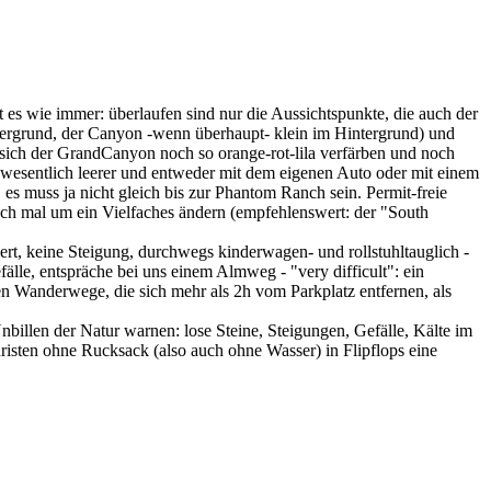
es wie immer: überlaufen sind nur die Aussichtspunkte, die auch der
rdergrund, der Canyon -wenn überhaupt- klein im Hintergrund) und
 sich der GrandCanyon noch so orange-rot-lila verfärben und noch
t wesentlich leerer und entweder mit dem eigenen Auto oder mit einem
s muss ja nicht gleich bis zur Phantom Ranch sein. Permit-freie
ch mal um ein Vielfaches ändern (empfehlenswert: der "South
rt, keine Steigung, durchwegs kinderwagen- und rollstuhltauglich -
fälle, entspräche bei uns einem Almweg - "very difficult": ein
n Wanderwege, die sich mehr als 2h vom Parkplatz entfernen, als
billen der Natur warnen: lose Steine, Steigungen, Gefälle, Kälte im
isten ohne Rucksack (also auch ohne Wasser) in Flipflops eine