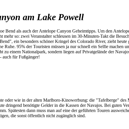
anyon am Lake Powell
e Bend als auch der Antelope Canyon Geheimtipps. Um den Antelope C
cht mehr so: zwei Veranstalter schleusen im 30-Minuten-Takt die Besuc
Bend", ein besonders schöner Kringel des Colorado River, zieht heut
ne Ruhe. 95% der Touristen müssen ja nur schnell ein Selfie machen und
t zu einem Nationalpark, sondern liegen auf Privatgelände der Navajos.
- auch für Fußgänger!
te oder wie in der alten Marlboro-Kinowerbung: die "Tafelberge" des 
te dringend benötigte Gelder in die Kassen der Navajos. Bei guten Ve
mm. Spätesten dann muss man auf eine der geführten Touren ausweichen.
en, die sonst öffentlich nicht zugänglich sind.