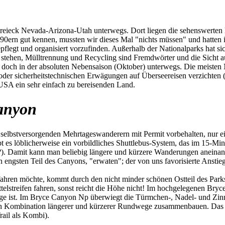
ieck Nevada-Arizona-Utah unterwegs. Dort liegen die sehenswerten Na
 90ern gut kennen, mussten wir dieses Mal "nichts müssen" und hatten
pflegt und organisiert vorzufinden. Außerhalb der Nationalparks hat si
 stehen, Mülltrennung und Recycling sind Fremdwörter und die Sicht auf
ir doch in der absoluten Nebensaison (Oktober) unterwegs. Die meiste
n oder sicherheitstechnischen Erwägungen auf Überseereisen verzichte
 USA ein sehr einfach zu bereisenden Land.
anyon
selbstversorgenden Mehrtageswanderern mit Permit vorbehalten, nur ein 
ibt es löblicherweise ein vorbildliches Shuttlebus-System, das im 15-Mi
?). Damit kann man beliebig längere und kürzere Wanderungen aneinan
n engsten Teil des Canyons, "erwaten"; der von uns favorisierte Anst
en möchte, kommt durch den nicht minder schönen Ostteil des Parks.
elstreifen fahren, sonst reicht die Höhe nicht! Im hochgelegenen Br
ge ist. Im Bryce Canyon Np überwiegt die Türmchen-, Nadel- und Zinn
h Kombination längerer und kürzerer Rundwege zusammenbauen. Das ist 
ail als Kombi).