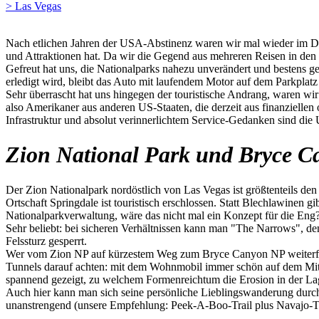
> Las Vegas
Nach etlichen Jahren der USA-Abstinenz waren wir mal wieder im Dre
und Attraktionen hat. Da wir die Gegend aus mehreren Reisen in den
Gefreut hat uns, die Nationalparks nahezu unverändert und bestens ge
erledigt wird, bleibt das Auto mit laufendem Motor auf dem Parkplatz
Sehr überrascht hat uns hingegen der touristische Andrang, waren w
also Amerikaner aus anderen US-Staaten, die derzeit aus finanzielle
Infrastruktur und absolut verinnerlichtem Service-Gedanken sind die
Zion National Park und Bryce C
Der Zion Nationalpark nordöstlich von Las Vegas ist größtenteils den 
Ortschaft Springdale ist touristisch erschlossen. Statt Blechlawinen g
Nationalparkverwaltung, wäre das nicht mal ein Konzept für die Eng
Sehr beliebt: bei sicheren Verhältnissen kann man "The Narrows", de
Felssturz gesperrt.
Wer vom Zion NP auf kürzestem Weg zum Bryce Canyon NP weiterfahr
Tunnels darauf achten: mit dem Wohnmobil immer schön auf dem Mitt
spannend gezeigt, zu welchem Formenreichtum die Erosion in der La
Auch hier kann man sich seine persönliche Lieblingswanderung durc
unanstrengend (unsere Empfehlung: Peek-A-Boo-Trail plus Navajo-Tr