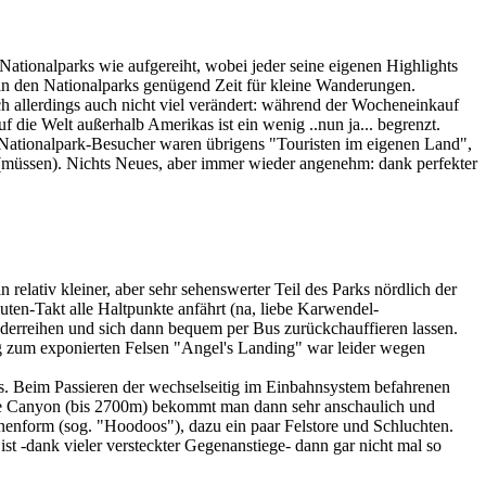
tionalparks wie aufgereiht, wobei jeder seine eigenen Highlights
 in den Nationalparks genügend Zeit für kleine Wanderungen.
ch allerdings auch nicht viel verändert: während der Wocheneinkauf
 die Welt außerhalb Amerikas ist ein wenig ..nun ja... begrenzt.
n Nationalpark-Besucher waren übrigens "Touristen im eigenen Land",
n (müssen). Nichts Neues, aber immer wieder angenehm: dank perfekter
relativ kleiner, aber sehr sehenswerter Teil des Parks nördlich der
nuten-Takt alle Haltpunkte anfährt (na, liebe Karwendel-
derreihen und sich dann bequem per Bus zurückchauffieren lassen.
ieg zum exponierten Felsen "Angel's Landing" war leider wegen
 Beim Passieren der wechselseitig im Einbahnsystem befahrenen
yce Canyon (bis 2700m) bekommt man dann sehr anschaulich und
enform (sog. "Hoodoos"), dazu ein paar Felstore und Schluchten.
-dank vieler versteckter Gegenanstiege- dann gar nicht mal so