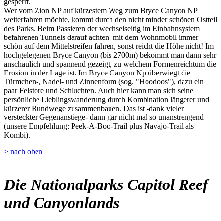
gesperrt.
Wer vom Zion NP auf kürzestem Weg zum Bryce Canyon NP
weiterfahren möchte, kommt durch den nicht minder schönen Ostteil
des Parks. Beim Passieren der wechselseitig im Einbahnsystem
befahrenen Tunnels darauf achten: mit dem Wohnmobil immer
schön auf dem Mittelstreifen fahren, sonst reicht die Höhe nicht! Im
hochgelegenen Bryce Canyon (bis 2700m) bekommt man dann sehr
anschaulich und spannend gezeigt, zu welchem Formenreichtum die
Erosion in der Lage ist. Im Bryce Canyon Np überwiegt die
Türmchen-, Nadel- und Zinnenform (sog. "Hoodoos"), dazu ein
paar Felstore und Schluchten. Auch hier kann man sich seine
persönliche Lieblingswanderung durch Kombination längerer und
kürzerer Rundwege zusammenbauen. Das ist -dank vieler
versteckter Gegenanstiege- dann gar nicht mal so unanstrengend
(unsere Empfehlung: Peek-A-Boo-Trail plus Navajo-Trail als
Kombi).
> nach oben
Die Nationalparks Capitol Reef
und Canyonlands