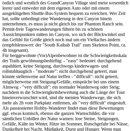
östlich und westlich des GrandCanyon Village sind meist wesentlich
leerer und entweder mit dem eigenen Auto oder mit einem
ausgeklügelten Shuttle-Bus-System bequem zu erreichen. Wer Zeit
hat, sollte unbedingt eine Wanderung in den Canyon hinein
unternehmen, es muss ja nicht gleich bis zur Phantom Ranch sein.
Permit-freie Tageswanderungen führen bis zu schönen
Aussichtspunkten mitten im Canyon, wo sich der Blickwinkel und
das Gefühl für Größe gleich noch mal um ein Vielfaches ändern
(empfehlenswert: der "South Kaibab Trail" zum Skeleton Point, ca.
4h insgesamt).
Für berggewohnte (Vor)Alpenbewohner ist die Schwierigkeitsskala
der Trails gewöhnungsbedürftig: - "easy" bedeutet: durchgehend
aspahltiert, keine Steigung, durchwegs kinderwagen- und
rollstuhltauglich - "moderate": nicht durchgehend geteert, man
könnte stellenweise auf Natur treffen - "difficult": nicht geteert,
möglicherweise mit Steigung/Gefälle, entspräche bei uns einem
Almweg - "very difficult": ein normaler Wanderweg oder Steig;
nachdem in die Schwierigkeitsbewertung auch die Länge der Tour
hineinverwurschtet wird, sind die meisten Wanderwege, die sich
mehr als 2h vom Parkplatz entfernen, als "very difficult" eingestuft.
Als passionierter Hobby-Wanderer findet man diese Bewertungen
ggf. etwas komisch, ebenso die ganzen Warnschilder, die vor
sämtlichen Unbillen der Natur warnen: lose Steine, Steigungen,
Gefälle, Kälte im Winter, Hitze im Sommer, Rutschgefahr bei Nässe,
Dunkelheit bei Nacht, Müdigkeit, Durst und Hunger. Wenn man