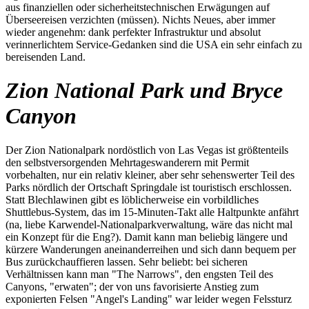
aus finanziellen oder sicherheitstechnischen Erwägungen auf
Überseereisen verzichten (müssen). Nichts Neues, aber immer
wieder angenehm: dank perfekter Infrastruktur und absolut
verinnerlichtem Service-Gedanken sind die USA ein sehr einfach zu
bereisenden Land.
Zion National Park und Bryce
Canyon
Der Zion Nationalpark nordöstlich von Las Vegas ist größtenteils
den selbstversorgenden Mehrtageswanderern mit Permit
vorbehalten, nur ein relativ kleiner, aber sehr sehenswerter Teil des
Parks nördlich der Ortschaft Springdale ist touristisch erschlossen.
Statt Blechlawinen gibt es löblicherweise ein vorbildliches
Shuttlebus-System, das im 15-Minuten-Takt alle Haltpunkte anfährt
(na, liebe Karwendel-Nationalparkverwaltung, wäre das nicht mal
ein Konzept für die Eng?). Damit kann man beliebig längere und
kürzere Wanderungen aneinanderreihen und sich dann bequem per
Bus zurückchauffieren lassen. Sehr beliebt: bei sicheren
Verhältnissen kann man "The Narrows", den engsten Teil des
Canyons, "erwaten"; der von uns favorisierte Anstieg zum
exponierten Felsen "Angel's Landing" war leider wegen Felssturz