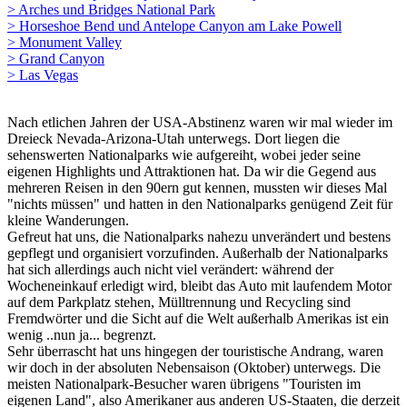
> Arches und Bridges National Park
> Horseshoe Bend und Antelope Canyon am Lake Powell
> Monument Valley
> Grand Canyon
> Las Vegas
Nach etlichen Jahren der USA-Abstinenz waren wir mal wieder im
Dreieck Nevada-Arizona-Utah unterwegs. Dort liegen die
sehenswerten Nationalparks wie aufgereiht, wobei jeder seine
eigenen Highlights und Attraktionen hat. Da wir die Gegend aus
mehreren Reisen in den 90ern gut kennen, mussten wir dieses Mal
"nichts müssen" und hatten in den Nationalparks genügend Zeit für
kleine Wanderungen.
Gefreut hat uns, die Nationalparks nahezu unverändert und bestens
gepflegt und organisiert vorzufinden. Außerhalb der Nationalparks
hat sich allerdings auch nicht viel verändert: während der
Wocheneinkauf erledigt wird, bleibt das Auto mit laufendem Motor
auf dem Parkplatz stehen, Mülltrennung und Recycling sind
Fremdwörter und die Sicht auf die Welt außerhalb Amerikas ist ein
wenig ..nun ja... begrenzt.
Sehr überrascht hat uns hingegen der touristische Andrang, waren
wir doch in der absoluten Nebensaison (Oktober) unterwegs. Die
meisten Nationalpark-Besucher waren übrigens "Touristen im
eigenen Land", also Amerikaner aus anderen US-Staaten, die derzeit