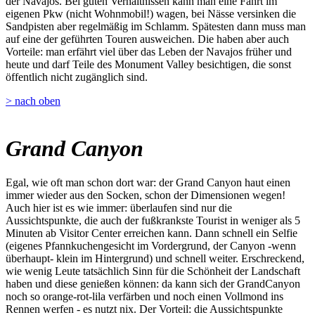
der Navajos. Bei guten Verhältnissen kann man eine Fahrt im
eigenen Pkw (nicht Wohnmobil!) wagen, bei Nässe versinken die
Sandpisten aber regelmäßig im Schlamm. Spätesten dann muss man
auf eine der geführten Touren ausweichen. Die haben aber auch
Vorteile: man erfährt viel über das Leben der Navajos früher und
heute und darf Teile des Monument Valley besichtigen, die sonst
öffentlich nicht zugänglich sind.
> nach oben
Grand Canyon
Egal, wie oft man schon dort war: der Grand Canyon haut einen
immer wieder aus den Socken, schon der Dimensionen wegen!
Auch hier ist es wie immer: überlaufen sind nur die
Aussichtspunkte, die auch der fußkrankste Tourist in weniger als 5
Minuten ab Visitor Center erreichen kann. Dann schnell ein Selfie
(eigenes Pfannkuchengesicht im Vordergrund, der Canyon -wenn
überhaupt- klein im Hintergrund) und schnell weiter. Erschreckend,
wie wenig Leute tatsächlich Sinn für die Schönheit der Landschaft
haben und diese genießen können: da kann sich der GrandCanyon
noch so orange-rot-lila verfärben und noch einen Vollmond ins
Rennen werfen - es nutzt nix. Der Vorteil: die Aussichtspunkte