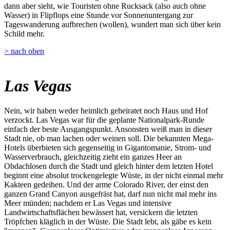
dann aber sieht, wie Touristen ohne Rucksack (also auch ohne
Wasser) in Flipflops eine Stunde vor Sonnenuntergang zur
Tageswanderung aufbrechen (wollen), wundert man sich über kein
Schild mehr.
> nach oben
Las Vegas
Nein, wir haben weder heimlich geheiratet noch Haus und Hof
verzockt. Las Vegas war für die geplante Nationalpark-Runde
einfach der beste Ausgangspunkt. Ansonsten weiß man in dieser
Stadt nie, ob man lachen oder weinen soll. Die bekannten Mega-
Hotels überbieten sich gegenseitig in Gigantomanie, Strom- und
Wasserverbrauch, gleichzeitig zieht ein ganzes Heer an
Obdachlosen durch die Stadt und gleich hinter dem letzten Hotel
beginnt eine absolut trockengelegte Wüste, in der nicht einmal mehr
Kakteen gedeihen. Und der arme Colorado River, der einst den
ganzen Grand Canyon ausgefräst hat, darf nun nicht mal mehr ins
Meer münden; nachdem er Las Vegas und intensive
Landwirtschaftsflächen bewässert hat, versickern die letzten
Tröpfchen kläglich in der Wüste. Die Stadt lebt, als gäbe es kein