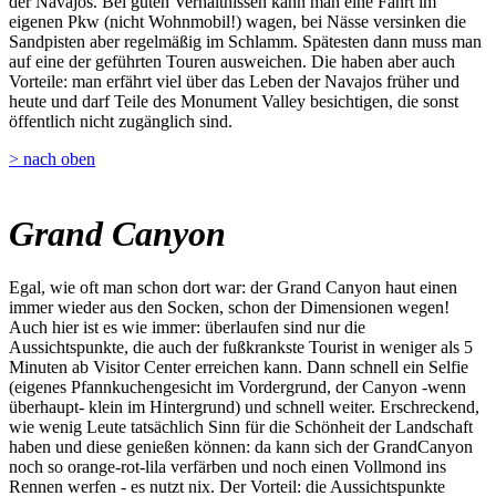
der Navajos. Bei guten Verhältnissen kann man eine Fahrt im
eigenen Pkw (nicht Wohnmobil!) wagen, bei Nässe versinken die
Sandpisten aber regelmäßig im Schlamm. Spätesten dann muss man
auf eine der geführten Touren ausweichen. Die haben aber auch
Vorteile: man erfährt viel über das Leben der Navajos früher und
heute und darf Teile des Monument Valley besichtigen, die sonst
öffentlich nicht zugänglich sind.
> nach oben
Grand Canyon
Egal, wie oft man schon dort war: der Grand Canyon haut einen
immer wieder aus den Socken, schon der Dimensionen wegen!
Auch hier ist es wie immer: überlaufen sind nur die
Aussichtspunkte, die auch der fußkrankste Tourist in weniger als 5
Minuten ab Visitor Center erreichen kann. Dann schnell ein Selfie
(eigenes Pfannkuchengesicht im Vordergrund, der Canyon -wenn
überhaupt- klein im Hintergrund) und schnell weiter. Erschreckend,
wie wenig Leute tatsächlich Sinn für die Schönheit der Landschaft
haben und diese genießen können: da kann sich der GrandCanyon
noch so orange-rot-lila verfärben und noch einen Vollmond ins
Rennen werfen - es nutzt nix. Der Vorteil: die Aussichtspunkte