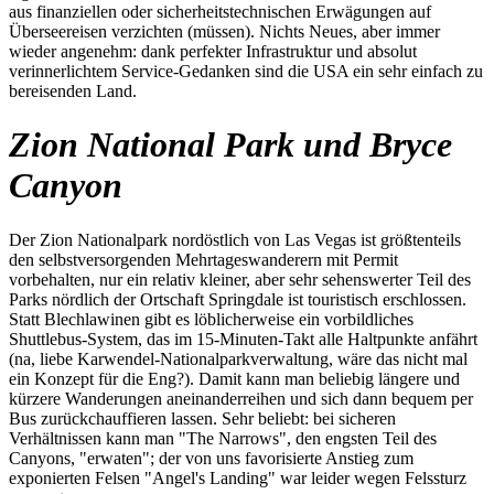
aus finanziellen oder sicherheitstechnischen Erwägungen auf
Überseereisen verzichten (müssen). Nichts Neues, aber immer
wieder angenehm: dank perfekter Infrastruktur und absolut
verinnerlichtem Service-Gedanken sind die USA ein sehr einfach zu
bereisenden Land.
Zion National Park und Bryce
Canyon
Der Zion Nationalpark nordöstlich von Las Vegas ist größtenteils
den selbstversorgenden Mehrtageswanderern mit Permit
vorbehalten, nur ein relativ kleiner, aber sehr sehenswerter Teil des
Parks nördlich der Ortschaft Springdale ist touristisch erschlossen.
Statt Blechlawinen gibt es löblicherweise ein vorbildliches
Shuttlebus-System, das im 15-Minuten-Takt alle Haltpunkte anfährt
(na, liebe Karwendel-Nationalparkverwaltung, wäre das nicht mal
ein Konzept für die Eng?). Damit kann man beliebig längere und
kürzere Wanderungen aneinanderreihen und sich dann bequem per
Bus zurückchauffieren lassen. Sehr beliebt: bei sicheren
Verhältnissen kann man "The Narrows", den engsten Teil des
Canyons, "erwaten"; der von uns favorisierte Anstieg zum
exponierten Felsen "Angel's Landing" war leider wegen Felssturz