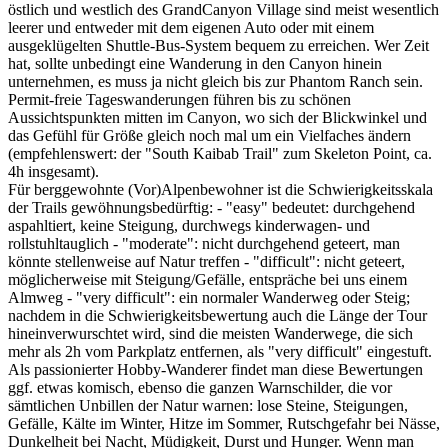
östlich und westlich des GrandCanyon Village sind meist wesentlich
leerer und entweder mit dem eigenen Auto oder mit einem
ausgeklügelten Shuttle-Bus-System bequem zu erreichen. Wer Zeit
hat, sollte unbedingt eine Wanderung in den Canyon hinein
unternehmen, es muss ja nicht gleich bis zur Phantom Ranch sein.
Permit-freie Tageswanderungen führen bis zu schönen
Aussichtspunkten mitten im Canyon, wo sich der Blickwinkel und
das Gefühl für Größe gleich noch mal um ein Vielfaches ändern
(empfehlenswert: der "South Kaibab Trail" zum Skeleton Point, ca.
4h insgesamt).
Für berggewohnte (Vor)Alpenbewohner ist die Schwierigkeitsskala
der Trails gewöhnungsbedürftig: - "easy" bedeutet: durchgehend
aspahltiert, keine Steigung, durchwegs kinderwagen- und
rollstuhltauglich - "moderate": nicht durchgehend geteert, man
könnte stellenweise auf Natur treffen - "difficult": nicht geteert,
möglicherweise mit Steigung/Gefälle, entspräche bei uns einem
Almweg - "very difficult": ein normaler Wanderweg oder Steig;
nachdem in die Schwierigkeitsbewertung auch die Länge der Tour
hineinverwurschtet wird, sind die meisten Wanderwege, die sich
mehr als 2h vom Parkplatz entfernen, als "very difficult" eingestuft.
Als passionierter Hobby-Wanderer findet man diese Bewertungen
ggf. etwas komisch, ebenso die ganzen Warnschilder, die vor
sämtlichen Unbillen der Natur warnen: lose Steine, Steigungen,
Gefälle, Kälte im Winter, Hitze im Sommer, Rutschgefahr bei Nässe,
Dunkelheit bei Nacht, Müdigkeit, Durst und Hunger. Wenn man