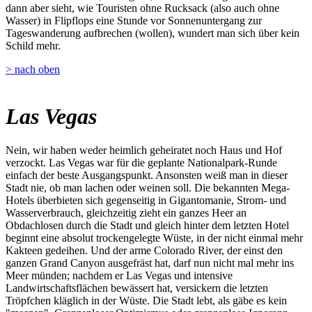
dann aber sieht, wie Touristen ohne Rucksack (also auch ohne
Wasser) in Flipflops eine Stunde vor Sonnenuntergang zur
Tageswanderung aufbrechen (wollen), wundert man sich über kein
Schild mehr.
> nach oben
Las Vegas
Nein, wir haben weder heimlich geheiratet noch Haus und Hof
verzockt. Las Vegas war für die geplante Nationalpark-Runde
einfach der beste Ausgangspunkt. Ansonsten weiß man in dieser
Stadt nie, ob man lachen oder weinen soll. Die bekannten Mega-
Hotels überbieten sich gegenseitig in Gigantomanie, Strom- und
Wasserverbrauch, gleichzeitig zieht ein ganzes Heer an
Obdachlosen durch die Stadt und gleich hinter dem letzten Hotel
beginnt eine absolut trockengelegte Wüste, in der nicht einmal mehr
Kakteen gedeihen. Und der arme Colorado River, der einst den
ganzen Grand Canyon ausgefräst hat, darf nun nicht mal mehr ins
Meer münden; nachdem er Las Vegas und intensive
Landwirtschaftsflächen bewässert hat, versickern die letzten
Tröpfchen kläglich in der Wüste. Die Stadt lebt, als gäbe es kein