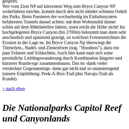
gesperrt.
Wer vom Zion NP auf kürzestem Weg zum Bryce Canyon NP
weiterfahren möchte, kommt durch den nicht minder schönen Ostteil
des Parks. Beim Passieren der wechselseitig im Einbahnsystem
befahrenen Tunnels darauf achten: mit dem Wohnmobil immer
schön auf dem Mittelstreifen fahren, sonst reicht die Höhe nicht! Im
hochgelegenen Bryce Canyon (bis 2700m) bekommt man dann sehr
anschaulich und spannend gezeigt, zu welchem Formenreichtum die
Erosion in der Lage ist. Im Bryce Canyon Np überwiegt die
Türmchen-, Nadel- und Zinnenform (sog. "Hoodoos"), dazu ein
paar Felstore und Schluchten. Auch hier kann man sich seine
persönliche Lieblingswanderung durch Kombination längerer und
kürzerer Rundwege zusammenbauen. Das ist -dank vieler
versteckter Gegenanstiege- dann gar nicht mal so unanstrengend
(unsere Empfehlung: Peek-A-Boo-Trail plus Navajo-Trail als
Kombi).
> nach oben
Die Nationalparks Capitol Reef
und Canyonlands