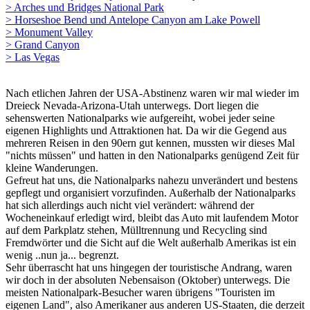
> Arches und Bridges National Park
> Horseshoe Bend und Antelope Canyon am Lake Powell
> Monument Valley
> Grand Canyon
> Las Vegas
Nach etlichen Jahren der USA-Abstinenz waren wir mal wieder im
Dreieck Nevada-Arizona-Utah unterwegs. Dort liegen die
sehenswerten Nationalparks wie aufgereiht, wobei jeder seine
eigenen Highlights und Attraktionen hat. Da wir die Gegend aus
mehreren Reisen in den 90ern gut kennen, mussten wir dieses Mal
"nichts müssen" und hatten in den Nationalparks genügend Zeit für
kleine Wanderungen.
Gefreut hat uns, die Nationalparks nahezu unverändert und bestens
gepflegt und organisiert vorzufinden. Außerhalb der Nationalparks
hat sich allerdings auch nicht viel verändert: während der
Wocheneinkauf erledigt wird, bleibt das Auto mit laufendem Motor
auf dem Parkplatz stehen, Mülltrennung und Recycling sind
Fremdwörter und die Sicht auf die Welt außerhalb Amerikas ist ein
wenig ..nun ja... begrenzt.
Sehr überrascht hat uns hingegen der touristische Andrang, waren
wir doch in der absoluten Nebensaison (Oktober) unterwegs. Die
meisten Nationalpark-Besucher waren übrigens "Touristen im
eigenen Land", also Amerikaner aus anderen US-Staaten, die derzeit