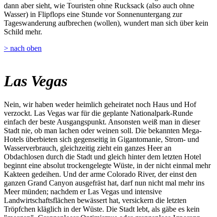
dann aber sieht, wie Touristen ohne Rucksack (also auch ohne
Wasser) in Flipflops eine Stunde vor Sonnenuntergang zur
Tageswanderung aufbrechen (wollen), wundert man sich über kein
Schild mehr.
> nach oben
Las Vegas
Nein, wir haben weder heimlich geheiratet noch Haus und Hof
verzockt. Las Vegas war für die geplante Nationalpark-Runde
einfach der beste Ausgangspunkt. Ansonsten weiß man in dieser
Stadt nie, ob man lachen oder weinen soll. Die bekannten Mega-
Hotels überbieten sich gegenseitig in Gigantomanie, Strom- und
Wasserverbrauch, gleichzeitig zieht ein ganzes Heer an
Obdachlosen durch die Stadt und gleich hinter dem letzten Hotel
beginnt eine absolut trockengelegte Wüste, in der nicht einmal mehr
Kakteen gedeihen. Und der arme Colorado River, der einst den
ganzen Grand Canyon ausgefräst hat, darf nun nicht mal mehr ins
Meer münden; nachdem er Las Vegas und intensive
Landwirtschaftsflächen bewässert hat, versickern die letzten
Tröpfchen kläglich in der Wüste. Die Stadt lebt, als gäbe es kein