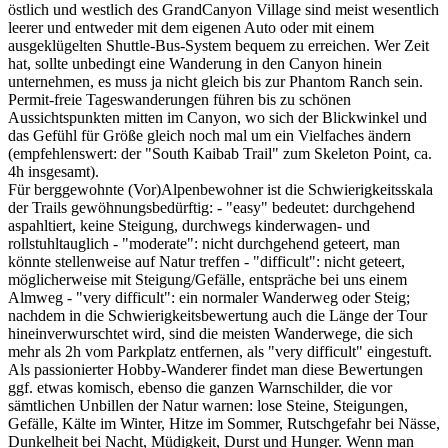
östlich und westlich des GrandCanyon Village sind meist wesentlich
leerer und entweder mit dem eigenen Auto oder mit einem
ausgeklügelten Shuttle-Bus-System bequem zu erreichen. Wer Zeit
hat, sollte unbedingt eine Wanderung in den Canyon hinein
unternehmen, es muss ja nicht gleich bis zur Phantom Ranch sein.
Permit-freie Tageswanderungen führen bis zu schönen
Aussichtspunkten mitten im Canyon, wo sich der Blickwinkel und
das Gefühl für Größe gleich noch mal um ein Vielfaches ändern
(empfehlenswert: der "South Kaibab Trail" zum Skeleton Point, ca.
4h insgesamt).
Für berggewohnte (Vor)Alpenbewohner ist die Schwierigkeitsskala
der Trails gewöhnungsbedürftig: - "easy" bedeutet: durchgehend
aspahltiert, keine Steigung, durchwegs kinderwagen- und
rollstuhltauglich - "moderate": nicht durchgehend geteert, man
könnte stellenweise auf Natur treffen - "difficult": nicht geteert,
möglicherweise mit Steigung/Gefälle, entspräche bei uns einem
Almweg - "very difficult": ein normaler Wanderweg oder Steig;
nachdem in die Schwierigkeitsbewertung auch die Länge der Tour
hineinverwurschtet wird, sind die meisten Wanderwege, die sich
mehr als 2h vom Parkplatz entfernen, als "very difficult" eingestuft.
Als passionierter Hobby-Wanderer findet man diese Bewertungen
ggf. etwas komisch, ebenso die ganzen Warnschilder, die vor
sämtlichen Unbillen der Natur warnen: lose Steine, Steigungen,
Gefälle, Kälte im Winter, Hitze im Sommer, Rutschgefahr bei Nässe,
Dunkelheit bei Nacht, Müdigkeit, Durst und Hunger. Wenn man