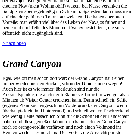
der Navajos. Bei guten Verhältnissen kann man eine Fahrt im
eigenen Pkw (nicht Wohnmobil!) wagen, bei Nässe versinken die
Sandpisten aber regelmäßig im Schlamm. Spätesten dann muss man
auf eine der geführten Touren ausweichen. Die haben aber auch
Vorteile: man erfährt viel über das Leben der Navajos früher und
heute und darf Teile des Monument Valley besichtigen, die sonst
öffentlich nicht zugänglich sind.
> nach oben
Grand Canyon
Egal, wie oft man schon dort war: der Grand Canyon haut einen
immer wieder aus den Socken, schon der Dimensionen wegen!
Auch hier ist es wie immer: überlaufen sind nur die
Aussichtspunkte, die auch der fußkrankste Tourist in weniger als 5
Minuten ab Visitor Center erreichen kann. Dann schnell ein Selfie
(eigenes Pfannkuchengesicht im Vordergrund, der Canyon -wenn
überhaupt- klein im Hintergrund) und schnell weiter. Erschreckend,
wie wenig Leute tatsächlich Sinn für die Schönheit der Landschaft
haben und diese genießen können: da kann sich der GrandCanyon
noch so orange-rot-lila verfärben und noch einen Vollmond ins
Rennen werfen - es nutzt nix. Der Vorteil: die Aussichtspunkte