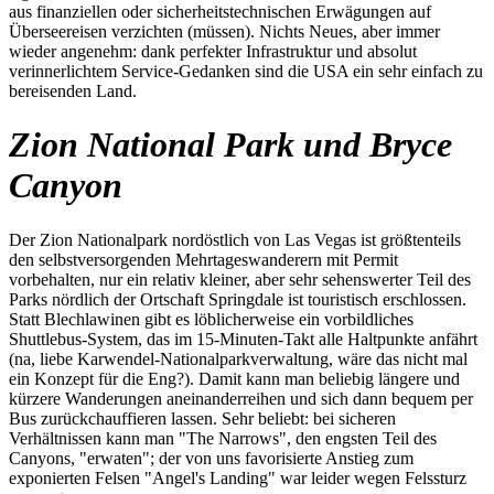
aus finanziellen oder sicherheitstechnischen Erwägungen auf
Überseereisen verzichten (müssen). Nichts Neues, aber immer
wieder angenehm: dank perfekter Infrastruktur und absolut
verinnerlichtem Service-Gedanken sind die USA ein sehr einfach zu
bereisenden Land.
Zion National Park und Bryce
Canyon
Der Zion Nationalpark nordöstlich von Las Vegas ist größtenteils
den selbstversorgenden Mehrtageswanderern mit Permit
vorbehalten, nur ein relativ kleiner, aber sehr sehenswerter Teil des
Parks nördlich der Ortschaft Springdale ist touristisch erschlossen.
Statt Blechlawinen gibt es löblicherweise ein vorbildliches
Shuttlebus-System, das im 15-Minuten-Takt alle Haltpunkte anfährt
(na, liebe Karwendel-Nationalparkverwaltung, wäre das nicht mal
ein Konzept für die Eng?). Damit kann man beliebig längere und
kürzere Wanderungen aneinanderreihen und sich dann bequem per
Bus zurückchauffieren lassen. Sehr beliebt: bei sicheren
Verhältnissen kann man "The Narrows", den engsten Teil des
Canyons, "erwaten"; der von uns favorisierte Anstieg zum
exponierten Felsen "Angel's Landing" war leider wegen Felssturz