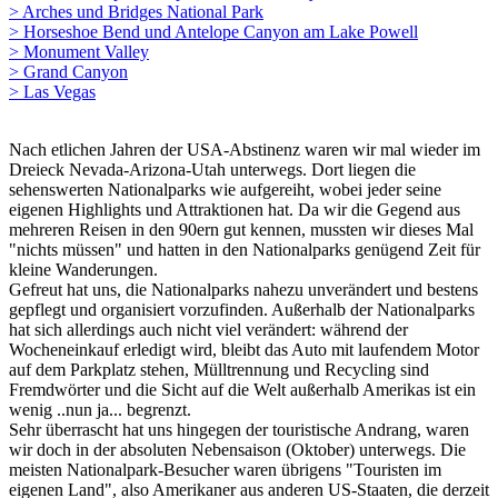
> Arches und Bridges National Park
> Horseshoe Bend und Antelope Canyon am Lake Powell
> Monument Valley
> Grand Canyon
> Las Vegas
Nach etlichen Jahren der USA-Abstinenz waren wir mal wieder im
Dreieck Nevada-Arizona-Utah unterwegs. Dort liegen die
sehenswerten Nationalparks wie aufgereiht, wobei jeder seine
eigenen Highlights und Attraktionen hat. Da wir die Gegend aus
mehreren Reisen in den 90ern gut kennen, mussten wir dieses Mal
"nichts müssen" und hatten in den Nationalparks genügend Zeit für
kleine Wanderungen.
Gefreut hat uns, die Nationalparks nahezu unverändert und bestens
gepflegt und organisiert vorzufinden. Außerhalb der Nationalparks
hat sich allerdings auch nicht viel verändert: während der
Wocheneinkauf erledigt wird, bleibt das Auto mit laufendem Motor
auf dem Parkplatz stehen, Mülltrennung und Recycling sind
Fremdwörter und die Sicht auf die Welt außerhalb Amerikas ist ein
wenig ..nun ja... begrenzt.
Sehr überrascht hat uns hingegen der touristische Andrang, waren
wir doch in der absoluten Nebensaison (Oktober) unterwegs. Die
meisten Nationalpark-Besucher waren übrigens "Touristen im
eigenen Land", also Amerikaner aus anderen US-Staaten, die derzeit