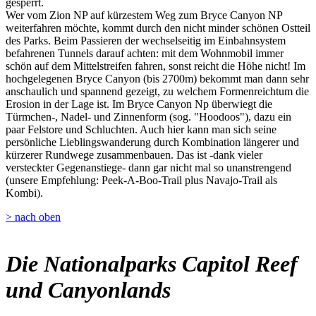
gesperrt.
Wer vom Zion NP auf kürzestem Weg zum Bryce Canyon NP
weiterfahren möchte, kommt durch den nicht minder schönen Ostteil
des Parks. Beim Passieren der wechselseitig im Einbahnsystem
befahrenen Tunnels darauf achten: mit dem Wohnmobil immer
schön auf dem Mittelstreifen fahren, sonst reicht die Höhe nicht! Im
hochgelegenen Bryce Canyon (bis 2700m) bekommt man dann sehr
anschaulich und spannend gezeigt, zu welchem Formenreichtum die
Erosion in der Lage ist. Im Bryce Canyon Np überwiegt die
Türmchen-, Nadel- und Zinnenform (sog. "Hoodoos"), dazu ein
paar Felstore und Schluchten. Auch hier kann man sich seine
persönliche Lieblingswanderung durch Kombination längerer und
kürzerer Rundwege zusammenbauen. Das ist -dank vieler
versteckter Gegenanstiege- dann gar nicht mal so unanstrengend
(unsere Empfehlung: Peek-A-Boo-Trail plus Navajo-Trail als
Kombi).
> nach oben
Die Nationalparks Capitol Reef
und Canyonlands