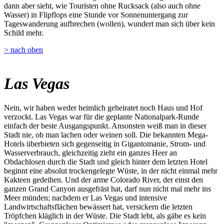
dann aber sieht, wie Touristen ohne Rucksack (also auch ohne
Wasser) in Flipflops eine Stunde vor Sonnenuntergang zur
Tageswanderung aufbrechen (wollen), wundert man sich über kein
Schild mehr.
> nach oben
Las Vegas
Nein, wir haben weder heimlich geheiratet noch Haus und Hof
verzockt. Las Vegas war für die geplante Nationalpark-Runde
einfach der beste Ausgangspunkt. Ansonsten weiß man in dieser
Stadt nie, ob man lachen oder weinen soll. Die bekannten Mega-
Hotels überbieten sich gegenseitig in Gigantomanie, Strom- und
Wasserverbrauch, gleichzeitig zieht ein ganzes Heer an
Obdachlosen durch die Stadt und gleich hinter dem letzten Hotel
beginnt eine absolut trockengelegte Wüste, in der nicht einmal mehr
Kakteen gedeihen. Und der arme Colorado River, der einst den
ganzen Grand Canyon ausgefräst hat, darf nun nicht mal mehr ins
Meer münden; nachdem er Las Vegas und intensive
Landwirtschaftsflächen bewässert hat, versickern die letzten
Tröpfchen kläglich in der Wüste. Die Stadt lebt, als gäbe es kein