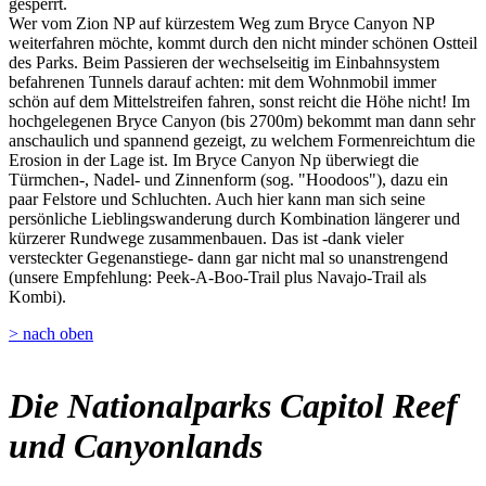
gesperrt.
Wer vom Zion NP auf kürzestem Weg zum Bryce Canyon NP
weiterfahren möchte, kommt durch den nicht minder schönen Ostteil
des Parks. Beim Passieren der wechselseitig im Einbahnsystem
befahrenen Tunnels darauf achten: mit dem Wohnmobil immer
schön auf dem Mittelstreifen fahren, sonst reicht die Höhe nicht! Im
hochgelegenen Bryce Canyon (bis 2700m) bekommt man dann sehr
anschaulich und spannend gezeigt, zu welchem Formenreichtum die
Erosion in der Lage ist. Im Bryce Canyon Np überwiegt die
Türmchen-, Nadel- und Zinnenform (sog. "Hoodoos"), dazu ein
paar Felstore und Schluchten. Auch hier kann man sich seine
persönliche Lieblingswanderung durch Kombination längerer und
kürzerer Rundwege zusammenbauen. Das ist -dank vieler
versteckter Gegenanstiege- dann gar nicht mal so unanstrengend
(unsere Empfehlung: Peek-A-Boo-Trail plus Navajo-Trail als
Kombi).
> nach oben
Die Nationalparks Capitol Reef
und Canyonlands