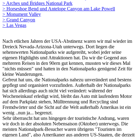
> Arches und Bridges National Park
> Horseshoe Bend und Antelope Canyon am Lake Powell
> Monument Valley
> Grand Canyon
> Las Vegas
Nach etlichen Jahren der USA-Abstinenz waren wir mal wieder im
Dreieck Nevada-Arizona-Utah unterwegs. Dort liegen die
sehenswerten Nationalparks wie aufgereiht, wobei jeder seine
eigenen Highlights und Attraktionen hat. Da wir die Gegend aus
mehreren Reisen in den 90ern gut kennen, mussten wir dieses Mal
"nichts müssen" und hatten in den Nationalparks genügend Zeit für
kleine Wanderungen.
Gefreut hat uns, die Nationalparks nahezu unverändert und bestens
gepflegt und organisiert vorzufinden. Außerhalb der Nationalparks
hat sich allerdings auch nicht viel verändert: während der
Wocheneinkauf erledigt wird, bleibt das Auto mit laufendem Motor
auf dem Parkplatz stehen, Mülltrennung und Recycling sind
Fremdwörter und die Sicht auf die Welt außerhalb Amerikas ist ein
wenig ..nun ja... begrenzt.
Sehr überrascht hat uns hingegen der touristische Andrang, waren
wir doch in der absoluten Nebensaison (Oktober) unterwegs. Die
meisten Nationalpark-Besucher waren übrigens "Touristen im
eigenen Land", also Amerikaner aus anderen US-Staaten, die derzeit