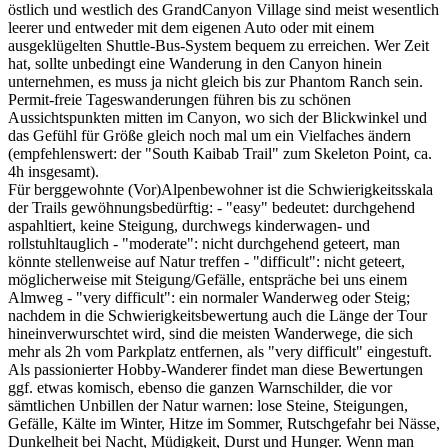
östlich und westlich des GrandCanyon Village sind meist wesentlich
leerer und entweder mit dem eigenen Auto oder mit einem
ausgeklügelten Shuttle-Bus-System bequem zu erreichen. Wer Zeit
hat, sollte unbedingt eine Wanderung in den Canyon hinein
unternehmen, es muss ja nicht gleich bis zur Phantom Ranch sein.
Permit-freie Tageswanderungen führen bis zu schönen
Aussichtspunkten mitten im Canyon, wo sich der Blickwinkel und
das Gefühl für Größe gleich noch mal um ein Vielfaches ändern
(empfehlenswert: der "South Kaibab Trail" zum Skeleton Point, ca.
4h insgesamt).
Für berggewohnte (Vor)Alpenbewohner ist die Schwierigkeitsskala
der Trails gewöhnungsbedürftig: - "easy" bedeutet: durchgehend
aspahltiert, keine Steigung, durchwegs kinderwagen- und
rollstuhltauglich - "moderate": nicht durchgehend geteert, man
könnte stellenweise auf Natur treffen - "difficult": nicht geteert,
möglicherweise mit Steigung/Gefälle, entspräche bei uns einem
Almweg - "very difficult": ein normaler Wanderweg oder Steig;
nachdem in die Schwierigkeitsbewertung auch die Länge der Tour
hineinverwurschtet wird, sind die meisten Wanderwege, die sich
mehr als 2h vom Parkplatz entfernen, als "very difficult" eingestuft.
Als passionierter Hobby-Wanderer findet man diese Bewertungen
ggf. etwas komisch, ebenso die ganzen Warnschilder, die vor
sämtlichen Unbillen der Natur warnen: lose Steine, Steigungen,
Gefälle, Kälte im Winter, Hitze im Sommer, Rutschgefahr bei Nässe,
Dunkelheit bei Nacht, Müdigkeit, Durst und Hunger. Wenn man