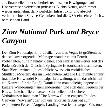
aus finanziellen oder sicherheitstechnischen Erwägungen auf
Überseereisen verzichten (müssen). Nichts Neues, aber immer
wieder angenehm: dank perfekter Infrastruktur und absolut
verinnerlichtem Service-Gedanken sind die USA ein sehr einfach zu
bereisenden Land.
Zion National Park und Bryce
Canyon
Der Zion Nationalpark nordöstlich von Las Vegas ist größtenteils
den selbstversorgenden Mehrtageswanderern mit Permit
vorbehalten, nur ein relativ kleiner, aber sehr sehenswerter Teil des
Parks nördlich der Ortschaft Springdale ist touristisch erschlossen.
Statt Blechlawinen gibt es löblicherweise ein vorbildliches
Shuttlebus-System, das im 15-Minuten-Takt alle Haltpunkte anfährt
(na, liebe Karwendel-Nationalparkverwaltung, wäre das nicht mal
ein Konzept für die Eng?). Damit kann man beliebig längere und
kürzere Wanderungen aneinanderreihen und sich dann bequem per
Bus zurückchauffieren lassen. Sehr beliebt: bei sicheren
Verhältnissen kann man "The Narrows", den engsten Teil des
Canyons, "erwaten"; der von uns favorisierte Anstieg zum
exponierten Felsen "Angel's Landing" war leider wegen Felssturz