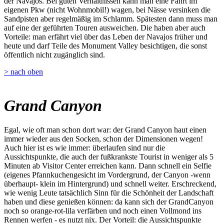
der Navajos. Bei guten Verhältnissen kann man eine Fahrt im
eigenen Pkw (nicht Wohnmobil!) wagen, bei Nässe versinken die
Sandpisten aber regelmäßig im Schlamm. Spätesten dann muss man
auf eine der geführten Touren ausweichen. Die haben aber auch
Vorteile: man erfährt viel über das Leben der Navajos früher und
heute und darf Teile des Monument Valley besichtigen, die sonst
öffentlich nicht zugänglich sind.
> nach oben
Grand Canyon
Egal, wie oft man schon dort war: der Grand Canyon haut einen
immer wieder aus den Socken, schon der Dimensionen wegen!
Auch hier ist es wie immer: überlaufen sind nur die
Aussichtspunkte, die auch der fußkrankste Tourist in weniger als 5
Minuten ab Visitor Center erreichen kann. Dann schnell ein Selfie
(eigenes Pfannkuchengesicht im Vordergrund, der Canyon -wenn
überhaupt- klein im Hintergrund) und schnell weiter. Erschreckend,
wie wenig Leute tatsächlich Sinn für die Schönheit der Landschaft
haben und diese genießen können: da kann sich der GrandCanyon
noch so orange-rot-lila verfärben und noch einen Vollmond ins
Rennen werfen - es nutzt nix. Der Vorteil: die Aussichtspunkte