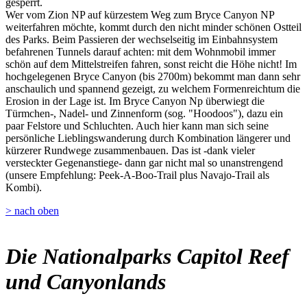
gesperrt.
Wer vom Zion NP auf kürzestem Weg zum Bryce Canyon NP
weiterfahren möchte, kommt durch den nicht minder schönen Ostteil
des Parks. Beim Passieren der wechselseitig im Einbahnsystem
befahrenen Tunnels darauf achten: mit dem Wohnmobil immer
schön auf dem Mittelstreifen fahren, sonst reicht die Höhe nicht! Im
hochgelegenen Bryce Canyon (bis 2700m) bekommt man dann sehr
anschaulich und spannend gezeigt, zu welchem Formenreichtum die
Erosion in der Lage ist. Im Bryce Canyon Np überwiegt die
Türmchen-, Nadel- und Zinnenform (sog. "Hoodoos"), dazu ein
paar Felstore und Schluchten. Auch hier kann man sich seine
persönliche Lieblingswanderung durch Kombination längerer und
kürzerer Rundwege zusammenbauen. Das ist -dank vieler
versteckter Gegenanstiege- dann gar nicht mal so unanstrengend
(unsere Empfehlung: Peek-A-Boo-Trail plus Navajo-Trail als
Kombi).
> nach oben
Die Nationalparks Capitol Reef
und Canyonlands