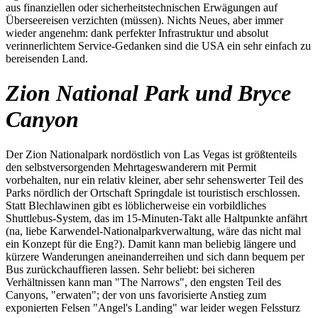
aus finanziellen oder sicherheitstechnischen Erwägungen auf
Überseereisen verzichten (müssen). Nichts Neues, aber immer
wieder angenehm: dank perfekter Infrastruktur und absolut
verinnerlichtem Service-Gedanken sind die USA ein sehr einfach zu
bereisenden Land.
Zion National Park und Bryce
Canyon
Der Zion Nationalpark nordöstlich von Las Vegas ist größtenteils
den selbstversorgenden Mehrtageswanderern mit Permit
vorbehalten, nur ein relativ kleiner, aber sehr sehenswerter Teil des
Parks nördlich der Ortschaft Springdale ist touristisch erschlossen.
Statt Blechlawinen gibt es löblicherweise ein vorbildliches
Shuttlebus-System, das im 15-Minuten-Takt alle Haltpunkte anfährt
(na, liebe Karwendel-Nationalparkverwaltung, wäre das nicht mal
ein Konzept für die Eng?). Damit kann man beliebig längere und
kürzere Wanderungen aneinanderreihen und sich dann bequem per
Bus zurückchauffieren lassen. Sehr beliebt: bei sicheren
Verhältnissen kann man "The Narrows", den engsten Teil des
Canyons, "erwaten"; der von uns favorisierte Anstieg zum
exponierten Felsen "Angel's Landing" war leider wegen Felssturz