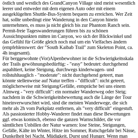
östlich und westlich des GrandCanyon Village sind meist wesentlich
leerer und entweder mit dem eigenen Auto oder mit einem
ausgeklügelten Shuttle-Bus-System bequem zu erreichen. Wer Zeit
hat, sollte unbedingt eine Wanderung in den Canyon hinein
unternehmen, es muss ja nicht gleich bis zur Phantom Ranch sein.
Permit-freie Tageswanderungen führen bis zu schönen
Aussichtspunkten mitten im Canyon, wo sich der Blickwinkel und
das Gefühl für Größe gleich noch mal um ein Vielfaches ändern
(empfehlenswert: der "South Kaibab Trail" zum Skeleton Point, ca.
4h insgesamt).
Für berggewohnte (Vor)Alpenbewohner ist die Schwierigkeitsskala
der Trails gewöhnungsbedürftig: - "easy" bedeutet: durchgehend
aspahltiert, keine Steigung, durchwegs kinderwagen- und
rollstuhltauglich - "moderate": nicht durchgehend geteert, man
könnte stellenweise auf Natur treffen - "difficult": nicht geteert,
möglicherweise mit Steigung/Gefälle, entspräche bei uns einem
Almweg - "very difficult": ein normaler Wanderweg oder Steig;
nachdem in die Schwierigkeitsbewertung auch die Länge der Tour
hineinverwurschtet wird, sind die meisten Wanderwege, die sich
mehr als 2h vom Parkplatz entfernen, als "very difficult" eingestuft.
Als passionierter Hobby-Wanderer findet man diese Bewertungen
ggf. etwas komisch, ebenso die ganzen Warnschilder, die vor
sämtlichen Unbillen der Natur warnen: lose Steine, Steigungen,
Gefälle, Kälte im Winter, Hitze im Sommer, Rutschgefahr bei Nässe,
Dunkelheit bei Nacht, Müdigkeit, Durst und Hunger. Wenn man