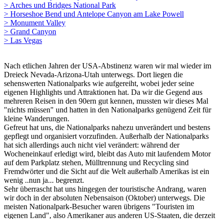
> Arches und Bridges National Park
> Horseshoe Bend und Antelope Canyon am Lake Powell
> Monument Valley
> Grand Canyon
> Las Vegas
Nach etlichen Jahren der USA-Abstinenz waren wir mal wieder im
Dreieck Nevada-Arizona-Utah unterwegs. Dort liegen die
sehenswerten Nationalparks wie aufgereiht, wobei jeder seine
eigenen Highlights und Attraktionen hat. Da wir die Gegend aus
mehreren Reisen in den 90ern gut kennen, mussten wir dieses Mal
"nichts müssen" und hatten in den Nationalparks genügend Zeit für
kleine Wanderungen.
Gefreut hat uns, die Nationalparks nahezu unverändert und bestens
gepflegt und organisiert vorzufinden. Außerhalb der Nationalparks
hat sich allerdings auch nicht viel verändert: während der
Wocheneinkauf erledigt wird, bleibt das Auto mit laufendem Motor
auf dem Parkplatz stehen, Mülltrennung und Recycling sind
Fremdwörter und die Sicht auf die Welt außerhalb Amerikas ist ein
wenig ..nun ja... begrenzt.
Sehr überrascht hat uns hingegen der touristische Andrang, waren
wir doch in der absoluten Nebensaison (Oktober) unterwegs. Die
meisten Nationalpark-Besucher waren übrigens "Touristen im
eigenen Land", also Amerikaner aus anderen US-Staaten, die derzeit