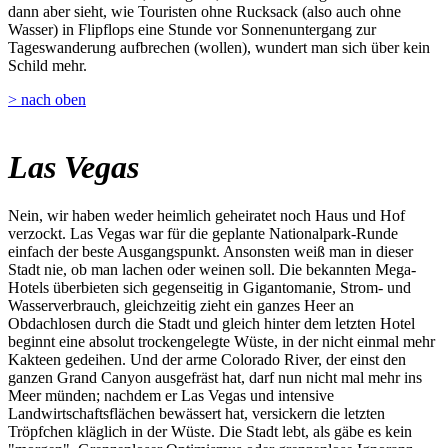
dann aber sieht, wie Touristen ohne Rucksack (also auch ohne
Wasser) in Flipflops eine Stunde vor Sonnenuntergang zur
Tageswanderung aufbrechen (wollen), wundert man sich über kein
Schild mehr.
> nach oben
Las Vegas
Nein, wir haben weder heimlich geheiratet noch Haus und Hof
verzockt. Las Vegas war für die geplante Nationalpark-Runde
einfach der beste Ausgangspunkt. Ansonsten weiß man in dieser
Stadt nie, ob man lachen oder weinen soll. Die bekannten Mega-
Hotels überbieten sich gegenseitig in Gigantomanie, Strom- und
Wasserverbrauch, gleichzeitig zieht ein ganzes Heer an
Obdachlosen durch die Stadt und gleich hinter dem letzten Hotel
beginnt eine absolut trockengelegte Wüste, in der nicht einmal mehr
Kakteen gedeihen. Und der arme Colorado River, der einst den
ganzen Grand Canyon ausgefräst hat, darf nun nicht mal mehr ins
Meer münden; nachdem er Las Vegas und intensive
Landwirtschaftsflächen bewässert hat, versickern die letzten
Tröpfchen kläglich in der Wüste. Die Stadt lebt, als gäbe es kein