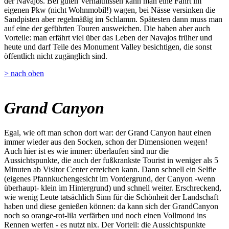
der Navajos. Bei guten Verhältnissen kann man eine Fahrt im
eigenen Pkw (nicht Wohnmobil!) wagen, bei Nässe versinken die
Sandpisten aber regelmäßig im Schlamm. Spätesten dann muss man
auf eine der geführten Touren ausweichen. Die haben aber auch
Vorteile: man erfährt viel über das Leben der Navajos früher und
heute und darf Teile des Monument Valley besichtigen, die sonst
öffentlich nicht zugänglich sind.
> nach oben
Grand Canyon
Egal, wie oft man schon dort war: der Grand Canyon haut einen
immer wieder aus den Socken, schon der Dimensionen wegen!
Auch hier ist es wie immer: überlaufen sind nur die
Aussichtspunkte, die auch der fußkrankste Tourist in weniger als 5
Minuten ab Visitor Center erreichen kann. Dann schnell ein Selfie
(eigenes Pfannkuchengesicht im Vordergrund, der Canyon -wenn
überhaupt- klein im Hintergrund) und schnell weiter. Erschreckend,
wie wenig Leute tatsächlich Sinn für die Schönheit der Landschaft
haben und diese genießen können: da kann sich der GrandCanyon
noch so orange-rot-lila verfärben und noch einen Vollmond ins
Rennen werfen - es nutzt nix. Der Vorteil: die Aussichtspunkte