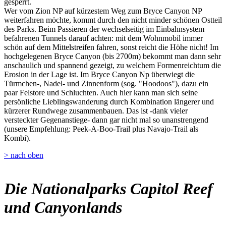
gesperrt.
Wer vom Zion NP auf kürzestem Weg zum Bryce Canyon NP
weiterfahren möchte, kommt durch den nicht minder schönen Ostteil
des Parks. Beim Passieren der wechselseitig im Einbahnsystem
befahrenen Tunnels darauf achten: mit dem Wohnmobil immer
schön auf dem Mittelstreifen fahren, sonst reicht die Höhe nicht! Im
hochgelegenen Bryce Canyon (bis 2700m) bekommt man dann sehr
anschaulich und spannend gezeigt, zu welchem Formenreichtum die
Erosion in der Lage ist. Im Bryce Canyon Np überwiegt die
Türmchen-, Nadel- und Zinnenform (sog. "Hoodoos"), dazu ein
paar Felstore und Schluchten. Auch hier kann man sich seine
persönliche Lieblingswanderung durch Kombination längerer und
kürzerer Rundwege zusammenbauen. Das ist -dank vieler
versteckter Gegenanstiege- dann gar nicht mal so unanstrengend
(unsere Empfehlung: Peek-A-Boo-Trail plus Navajo-Trail als
Kombi).
> nach oben
Die Nationalparks Capitol Reef
und Canyonlands