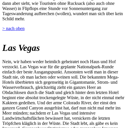
dann aber sieht, wie Touristen ohne Rucksack (also auch ohne
Wasser) in Flipflops eine Stunde vor Sonnenuntergang zur
Tageswanderung aufbrechen (wollen), wundert man sich über kein
Schild mehr.
> nach oben
Las Vegas
Nein, wir haben weder heimlich geheiratet noch Haus und Hof
verzockt. Las Vegas war für die geplante Nationalpark-Runde
einfach der beste Ausgangspunkt. Ansonsten weiß man in dieser
Stadt nie, ob man lachen oder weinen soll. Die bekannten Mega-
Hotels überbieten sich gegenseitig in Gigantomanie, Strom- und
Wasserverbrauch, gleichzeitig zieht ein ganzes Heer an
Obdachlosen durch die Stadt und gleich hinter dem letzten Hotel
beginnt eine absolut trockengelegte Wüste, in der nicht einmal mehr
Kakteen gedeihen. Und der arme Colorado River, der einst den
ganzen Grand Canyon ausgefräst hat, darf nun nicht mal mehr ins
Meer münden; nachdem er Las Vegas und intensive
Landwirtschaftsflächen bewässert hat, versickern die letzten
Tröpfchen kläglich in der Wüste. Die Stadt lebt, als gäbe es kein