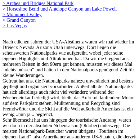
> Arches und Bridges National Park
> Horseshoe Bend und Antelope Canyon am Lake Powell
> Monument Valley
> Grand Canyon
> Las Vegas
Nach etlichen Jahren der USA-Abstinenz waren wir mal wieder im
Dreieck Nevada-Arizona-Utah unterwegs. Dort liegen die
sehenswerten Nationalparks wie aufgereiht, wobei jeder seine
eigenen Highlights und Attraktionen hat. Da wir die Gegend aus
mehreren Reisen in den 90ern gut kennen, mussten wir dieses Mal
"nichts müssen" und hatten in den Nationalparks genügend Zeit für
kleine Wanderungen.
Gefreut hat uns, die Nationalparks nahezu unverändert und bestens
gepflegt und organisiert vorzufinden. Außerhalb der Nationalparks
hat sich allerdings auch nicht viel verändert: während der
Wocheneinkauf erledigt wird, bleibt das Auto mit laufendem Motor
auf dem Parkplatz stehen, Mülltrennung und Recycling sind
Fremdwörter und die Sicht auf die Welt außerhalb Amerikas ist ein
wenig ..nun ja... begrenzt.
Sehr überrascht hat uns hingegen der touristische Andrang, waren
wir doch in der absoluten Nebensaison (Oktober) unterwegs. Die
meisten Nationalpark-Besucher waren übrigens "Touristen im
eigenen Land", also Amerikaner aus anderen US-Staaten, die derzeit