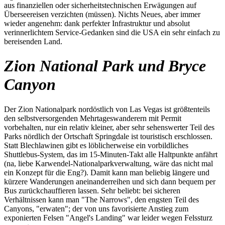
aus finanziellen oder sicherheitstechnischen Erwägungen auf
Überseereisen verzichten (müssen). Nichts Neues, aber immer
wieder angenehm: dank perfekter Infrastruktur und absolut
verinnerlichtem Service-Gedanken sind die USA ein sehr einfach zu
bereisenden Land.
Zion National Park und Bryce
Canyon
Der Zion Nationalpark nordöstlich von Las Vegas ist größtenteils
den selbstversorgenden Mehrtageswanderern mit Permit
vorbehalten, nur ein relativ kleiner, aber sehr sehenswerter Teil des
Parks nördlich der Ortschaft Springdale ist touristisch erschlossen.
Statt Blechlawinen gibt es löblicherweise ein vorbildliches
Shuttlebus-System, das im 15-Minuten-Takt alle Haltpunkte anfährt
(na, liebe Karwendel-Nationalparkverwaltung, wäre das nicht mal
ein Konzept für die Eng?). Damit kann man beliebig längere und
kürzere Wanderungen aneinanderreihen und sich dann bequem per
Bus zurückchauffieren lassen. Sehr beliebt: bei sicheren
Verhältnissen kann man "The Narrows", den engsten Teil des
Canyons, "erwaten"; der von uns favorisierte Anstieg zum
exponierten Felsen "Angel's Landing" war leider wegen Felssturz