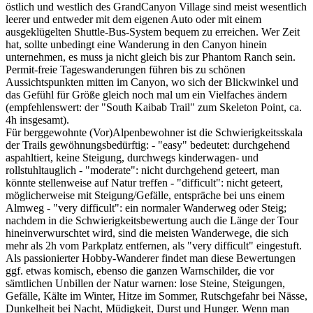
östlich und westlich des GrandCanyon Village sind meist wesentlich
leerer und entweder mit dem eigenen Auto oder mit einem
ausgeklügelten Shuttle-Bus-System bequem zu erreichen. Wer Zeit
hat, sollte unbedingt eine Wanderung in den Canyon hinein
unternehmen, es muss ja nicht gleich bis zur Phantom Ranch sein.
Permit-freie Tageswanderungen führen bis zu schönen
Aussichtspunkten mitten im Canyon, wo sich der Blickwinkel und
das Gefühl für Größe gleich noch mal um ein Vielfaches ändern
(empfehlenswert: der "South Kaibab Trail" zum Skeleton Point, ca.
4h insgesamt).
Für berggewohnte (Vor)Alpenbewohner ist die Schwierigkeitsskala
der Trails gewöhnungsbedürftig: - "easy" bedeutet: durchgehend
aspahltiert, keine Steigung, durchwegs kinderwagen- und
rollstuhltauglich - "moderate": nicht durchgehend geteert, man
könnte stellenweise auf Natur treffen - "difficult": nicht geteert,
möglicherweise mit Steigung/Gefälle, entspräche bei uns einem
Almweg - "very difficult": ein normaler Wanderweg oder Steig;
nachdem in die Schwierigkeitsbewertung auch die Länge der Tour
hineinverwurschtet wird, sind die meisten Wanderwege, die sich
mehr als 2h vom Parkplatz entfernen, als "very difficult" eingestuft.
Als passionierter Hobby-Wanderer findet man diese Bewertungen
ggf. etwas komisch, ebenso die ganzen Warnschilder, die vor
sämtlichen Unbillen der Natur warnen: lose Steine, Steigungen,
Gefälle, Kälte im Winter, Hitze im Sommer, Rutschgefahr bei Nässe,
Dunkelheit bei Nacht, Müdigkeit, Durst und Hunger. Wenn man