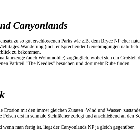
 und Canyonlands
nsatz zu so gut erschlossenen Parks wie z.B. dem Bryce NP eher naturb
Mehrtages-Wanderung (incl. entsprechender Genehmigungen natürlich!).
rblick zu bekommen.
lfahrzeuge (auch Wohnmobile) zugänglich, wobei sich ein Großteil der
egenen Parkteil "The Needles" besuchen und dort mehr Ruhe finden.
rk
die Erosion mit den immer gleichen Zutaten -Wind und Wasser- zustande
Felsen erst in schmale Steinfächer zerlegt und anschließend an den S
wenn man fertig ist, liegt der Canyonlands NP ja gleich gegenüber.