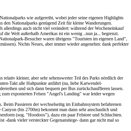
tionalparks wie aufgereiht, wobei jeder seine eigenen Highlights
 in den Nationalparks genügend Zeit für kleine Wanderungen.
ch allerdings auch nicht viel verändert: während der Wocheneinkauf
 die Welt außerhalb Amerikas ist ein wenig ..nun ja... begrenzt.
n Nationalpark-Besucher waren übrigens "Touristen im eigenen Land",
n (müssen). Nichts Neues, aber immer wieder angenehm: dank perfekter
relativ kleiner, aber sehr sehenswerter Teil des Parks nördlich der
nuten-Takt alle Haltpunkte anfährt (na, liebe Karwendel-
derreihen und sich dann bequem per Bus zurückchauffieren lassen.
ieg zum exponierten Felsen "Angel's Landing" war leider wegen
 Beim Passieren der wechselseitig im Einbahnsystem befahrenen
yce Canyon (bis 2700m) bekommt man dann sehr anschaulich und
enform (sog. "Hoodoos"), dazu ein paar Felstore und Schluchten.
-dank vieler versteckter Gegenanstiege- dann gar nicht mal so