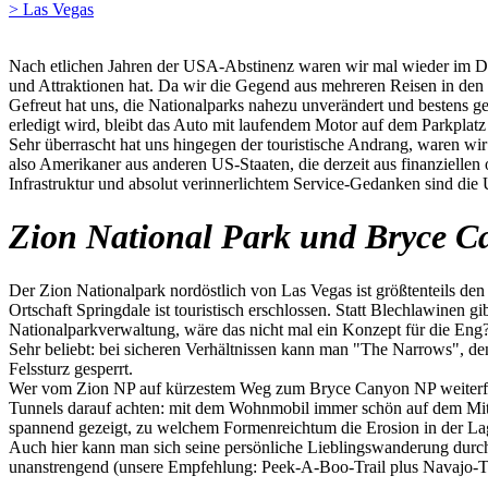
> Las Vegas
Nach etlichen Jahren der USA-Abstinenz waren wir mal wieder im Dre
und Attraktionen hat. Da wir die Gegend aus mehreren Reisen in den
Gefreut hat uns, die Nationalparks nahezu unverändert und bestens ge
erledigt wird, bleibt das Auto mit laufendem Motor auf dem Parkplatz
Sehr überrascht hat uns hingegen der touristische Andrang, waren w
also Amerikaner aus anderen US-Staaten, die derzeit aus finanzielle
Infrastruktur und absolut verinnerlichtem Service-Gedanken sind die
Zion National Park und Bryce C
Der Zion Nationalpark nordöstlich von Las Vegas ist größtenteils den 
Ortschaft Springdale ist touristisch erschlossen. Statt Blechlawinen g
Nationalparkverwaltung, wäre das nicht mal ein Konzept für die Eng
Sehr beliebt: bei sicheren Verhältnissen kann man "The Narrows", de
Felssturz gesperrt.
Wer vom Zion NP auf kürzestem Weg zum Bryce Canyon NP weiterfahr
Tunnels darauf achten: mit dem Wohnmobil immer schön auf dem Mitt
spannend gezeigt, zu welchem Formenreichtum die Erosion in der La
Auch hier kann man sich seine persönliche Lieblingswanderung durc
unanstrengend (unsere Empfehlung: Peek-A-Boo-Trail plus Navajo-Tr