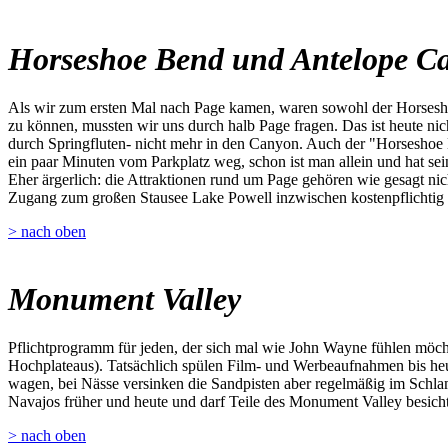
Horseshoe Bend und Antelope C
Als wir zum ersten Mal nach Page kamen, waren sowohl der Horsesho
zu können, mussten wir uns durch halb Page fragen. Das ist heute ni
durch Springfluten- nicht mehr in den Canyon. Auch der "Horseshoe 
ein paar Minuten vom Parkplatz weg, schon ist man allein und hat sei
Eher ärgerlich: die Attraktionen rund um Page gehören wie gesagt nich
Zugang zum großen Stausee Lake Powell inzwischen kostenpflichtig 
> nach oben
Monument Valley
Pflichtprogramm für jeden, der sich mal wie John Wayne fühlen möch
Hochplateaus). Tatsächlich spülen Film- und Werbeaufnahmen bis heu
wagen, bei Nässe versinken die Sandpisten aber regelmäßig im Schla
Navajos früher und heute und darf Teile des Monument Valley besichtig
> nach oben