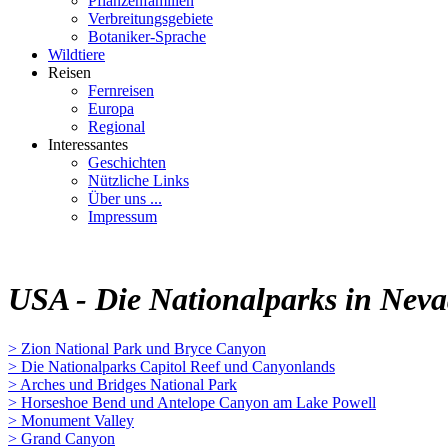
Pflanzenfamilien
Verbreitungsgebiete
Botaniker-Sprache
Wildtiere
Reisen
Fernreisen
Europa
Regional
Interessantes
Geschichten
Nützliche Links
Über uns ...
Impressum
USA - Die Nationalparks in Neva
> Zion National Park und Bryce Canyon
> Die Nationalparks Capitol Reef und Canyonlands
> Arches und Bridges National Park
> Horseshoe Bend und Antelope Canyon am Lake Powell
> Monument Valley
> Grand Canyon