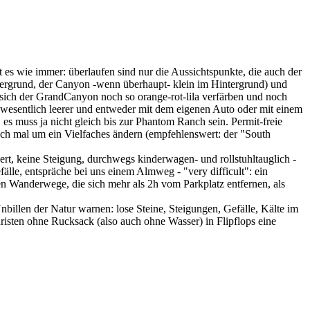
es wie immer: überlaufen sind nur die Aussichtspunkte, die auch der
rdergrund, der Canyon -wenn überhaupt- klein im Hintergrund) und
 sich der GrandCanyon noch so orange-rot-lila verfärben und noch
t wesentlich leerer und entweder mit dem eigenen Auto oder mit einem
s muss ja nicht gleich bis zur Phantom Ranch sein. Permit-freie
ch mal um ein Vielfaches ändern (empfehlenswert: der "South
rt, keine Steigung, durchwegs kinderwagen- und rollstuhltauglich -
fälle, entspräche bei uns einem Almweg - "very difficult": ein
n Wanderwege, die sich mehr als 2h vom Parkplatz entfernen, als
billen der Natur warnen: lose Steine, Steigungen, Gefälle, Kälte im
isten ohne Rucksack (also auch ohne Wasser) in Flipflops eine