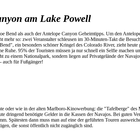
anyon am Lake Powell
e Bend als auch der Antelope Canyon Geheimtipps. Um den Antelope C
cht mehr so: zwei Veranstalter schleusen im 30-Minuten-Takt die Besuc
Bend", ein besonders schöner Kringel des Colorado River, zieht heut
ne Ruhe. 95% der Touristen müssen ja nur schnell ein Selfie machen und
t zu einem Nationalpark, sondern liegen auf Privatgelände der Navajos.
- auch für Fußgänger!
te oder wie in der alten Marlboro-Kinowerbung: die "Tafelberge" des 
te dringend benötigte Gelder in die Kassen der Navajos. Bei guten Ve
mm. Spätesten dann muss man auf eine der geführten Touren ausweichen.
en, die sonst öffentlich nicht zugänglich sind.