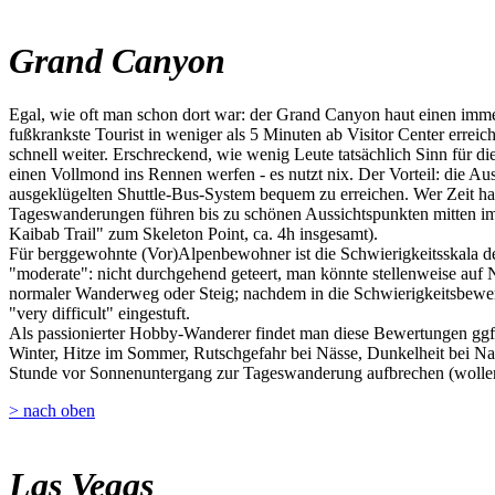
Grand Canyon
Egal, wie oft man schon dort war: der Grand Canyon haut einen imme
fußkrankste Tourist in weniger als 5 Minuten ab Visitor Center erre
schnell weiter. Erschreckend, wie wenig Leute tatsächlich Sinn für 
einen Vollmond ins Rennen werfen - es nutzt nix. Der Vorteil: die A
ausgeklügelten Shuttle-Bus-System bequem zu erreichen. Wer Zeit hat
Tageswanderungen führen bis zu schönen Aussichtspunkten mitten im
Kaibab Trail" zum Skeleton Point, ca. 4h insgesamt).
Für berggewohnte (Vor)Alpenbewohner ist die Schwierigkeitsskala der
"moderate": nicht durchgehend geteert, man könnte stellenweise auf Nat
normaler Wanderweg oder Steig; nachdem in die Schwierigkeitsbewert
"very difficult" eingestuft.
Als passionierter Hobby-Wanderer findet man diese Bewertungen ggf. 
Winter, Hitze im Sommer, Rutschgefahr bei Nässe, Dunkelheit bei Na
Stunde vor Sonnenuntergang zur Tageswanderung aufbrechen (wollen)
> nach oben
Las Vegas