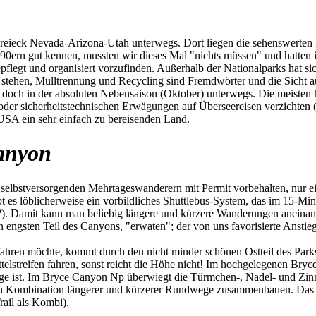
ieck Nevada-Arizona-Utah unterwegs. Dort liegen die sehenswerten Na
 90ern gut kennen, mussten wir dieses Mal "nichts müssen" und hatten
pflegt und organisiert vorzufinden. Außerhalb der Nationalparks hat si
 stehen, Mülltrennung und Recycling sind Fremdwörter und die Sicht auf
ir doch in der absoluten Nebensaison (Oktober) unterwegs. Die meiste
n oder sicherheitstechnischen Erwägungen auf Überseereisen verzichte
 USA ein sehr einfach zu bereisenden Land.
anyon
selbstversorgenden Mehrtageswanderern mit Permit vorbehalten, nur ein 
ibt es löblicherweise ein vorbildliches Shuttlebus-System, das im 15-Mi
?). Damit kann man beliebig längere und kürzere Wanderungen aneinan
n engsten Teil des Canyons, "erwaten"; der von uns favorisierte Anst
en möchte, kommt durch den nicht minder schönen Ostteil des Parks.
elstreifen fahren, sonst reicht die Höhe nicht! Im hochgelegenen Br
ge ist. Im Bryce Canyon Np überwiegt die Türmchen-, Nadel- und Zinn
h Kombination längerer und kürzerer Rundwege zusammenbauen. Das ist 
ail als Kombi).