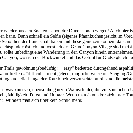
r wieder aus den Socken, schon der Dimensionen wegen! Auch hier ist 
ichen kann. Dann schnell ein Selfie (eigenes Pfannkuchengesicht im Vo
die Schönheit der Landschaft haben und diese genießen können: da kann
ussichtspunkte östlich und westlich des GrandCanyon Village sind meis
, sollte unbedingt eine Wanderung in den Canyon hinein unternehmen, e
 Canyon, wo sich der Blickwinkel und das Gefühl für Größe gleich no
 Trails gewöhnungsbedürftig: - "easy" bedeutet: durchgehend aspahltie
ur treffen - "difficult": nicht geteert, möglicherweise mit Steigung/Ge
ung auch die Länge der Tour hineinverwurschtet wird, sind die meiste
etwas komisch, ebenso die ganzen Warnschilder, die vor sämtlichen Un
cht, Müdigkeit, Durst und Hunger. Wenn man dann aber sieht, wie Tour
, wundert man sich über kein Schild mehr.