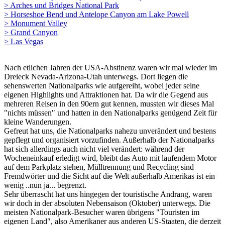
> Arches und Bridges National Park
> Horseshoe Bend und Antelope Canyon am Lake Powell
> Monument Valley
> Grand Canyon
> Las Vegas
Nach etlichen Jahren der USA-Abstinenz waren wir mal wieder im
Dreieck Nevada-Arizona-Utah unterwegs. Dort liegen die
sehenswerten Nationalparks wie aufgereiht, wobei jeder seine
eigenen Highlights und Attraktionen hat. Da wir die Gegend aus
mehreren Reisen in den 90ern gut kennen, mussten wir dieses Mal
"nichts müssen" und hatten in den Nationalparks genügend Zeit für
kleine Wanderungen.
Gefreut hat uns, die Nationalparks nahezu unverändert und bestens
gepflegt und organisiert vorzufinden. Außerhalb der Nationalparks
hat sich allerdings auch nicht viel verändert: während der
Wocheneinkauf erledigt wird, bleibt das Auto mit laufendem Motor
auf dem Parkplatz stehen, Mülltrennung und Recycling sind
Fremdwörter und die Sicht auf die Welt außerhalb Amerikas ist ein
wenig ..nun ja... begrenzt.
Sehr überrascht hat uns hingegen der touristische Andrang, waren
wir doch in der absoluten Nebensaison (Oktober) unterwegs. Die
meisten Nationalpark-Besucher waren übrigens "Touristen im
eigenen Land", also Amerikaner aus anderen US-Staaten, die derzeit