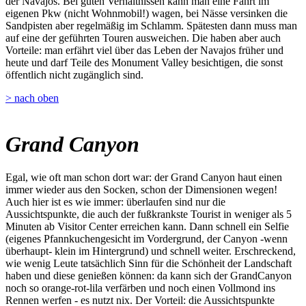
der Navajos. Bei guten Verhältnissen kann man eine Fahrt im
eigenen Pkw (nicht Wohnmobil!) wagen, bei Nässe versinken die
Sandpisten aber regelmäßig im Schlamm. Spätesten dann muss man
auf eine der geführten Touren ausweichen. Die haben aber auch
Vorteile: man erfährt viel über das Leben der Navajos früher und
heute und darf Teile des Monument Valley besichtigen, die sonst
öffentlich nicht zugänglich sind.
> nach oben
Grand Canyon
Egal, wie oft man schon dort war: der Grand Canyon haut einen
immer wieder aus den Socken, schon der Dimensionen wegen!
Auch hier ist es wie immer: überlaufen sind nur die
Aussichtspunkte, die auch der fußkrankste Tourist in weniger als 5
Minuten ab Visitor Center erreichen kann. Dann schnell ein Selfie
(eigenes Pfannkuchengesicht im Vordergrund, der Canyon -wenn
überhaupt- klein im Hintergrund) und schnell weiter. Erschreckend,
wie wenig Leute tatsächlich Sinn für die Schönheit der Landschaft
haben und diese genießen können: da kann sich der GrandCanyon
noch so orange-rot-lila verfärben und noch einen Vollmond ins
Rennen werfen - es nutzt nix. Der Vorteil: die Aussichtspunkte