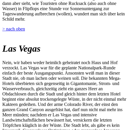
dann aber sieht, wie Touristen ohne Rucksack (also auch ohne
Wasser) in Flipflops eine Stunde vor Sonnenuntergang zur
Tageswanderung aufbrechen (wollen), wundert man sich über kein
Schild mehr.
> nach oben
Las Vegas
Nein, wir haben weder heimlich geheiratet noch Haus und Hof
verzockt. Las Vegas war für die geplante Nationalpark-Runde
einfach der beste Ausgangspunkt. Ansonsten weiß man in dieser
Stadt nie, ob man lachen oder weinen soll. Die bekannten Mega-
Hotels überbieten sich gegenseitig in Gigantomanie, Strom- und
Wasserverbrauch, gleichzeitig zieht ein ganzes Heer an
Obdachlosen durch die Stadt und gleich hinter dem letzten Hotel
beginnt eine absolut trockengelegte Wüste, in der nicht einmal mehr
Kakteen gedeihen. Und der arme Colorado River, der einst den
ganzen Grand Canyon ausgefräst hat, darf nun nicht mal mehr ins
Meer münden; nachdem er Las Vegas und intensive
Landwirtschaftsflächen bewässert hat, versickern die letzten
Tröpfchen kläglich in der Wüste. Die Stadt lebt, als gäbe es kein