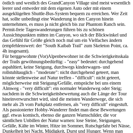
östlich und westlich des GrandCanyon Village sind meist wesentlich
leerer und entweder mit dem eigenen Auto oder mit einem
ausgeklügelten Shuttle-Bus-System bequem zu erreichen. Wer Zeit
hat, sollte unbedingt eine Wanderung in den Canyon hinein
unternehmen, es muss ja nicht gleich bis zur Phantom Ranch sein.
Permit-freie Tageswanderungen führen bis zu schönen
Aussichtspunkten mitten im Canyon, wo sich der Blickwinkel und
das Gefühl für Größe gleich noch mal um ein Vielfaches ändern
(empfehlenswert: der "South Kaibab Trail" zum Skeleton Point, ca.
4h insgesamt).
Für berggewohnte (Vor)Alpenbewohner ist die Schwierigkeitsskala
der Trails gewöhnungsbedürftig: - "easy" bedeutet: durchgehend
aspahltiert, keine Steigung, durchwegs kinderwagen- und
rollstuhltauglich - "moderate": nicht durchgehend geteert, man
könnte stellenweise auf Natur treffen - "difficult": nicht geteert,
möglicherweise mit Steigung/Gefälle, entspräche bei uns einem
Almweg - "very difficult": ein normaler Wanderweg oder Steig;
nachdem in die Schwierigkeitsbewertung auch die Länge der Tour
hineinverwurschtet wird, sind die meisten Wanderwege, die sich
mehr als 2h vom Parkplatz entfernen, als "very difficult" eingestuft.
Als passionierter Hobby-Wanderer findet man diese Bewertungen
ggf. etwas komisch, ebenso die ganzen Warnschilder, die vor
sämtlichen Unbillen der Natur warnen: lose Steine, Steigungen,
Gefälle, Kälte im Winter, Hitze im Sommer, Rutschgefahr bei Nässe,
Dunkelheit bei Nacht, Müdigkeit, Durst und Hunger. Wenn man