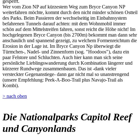
gesperrt.
Wer vom Zion NP auf kürzestem Weg zum Bryce Canyon NP
weiterfahren möchte, kommt durch den nicht minder schönen Ostteil
des Parks. Beim Passieren der wechselseitig im Einbahnsystem
befahrenen Tunnels darauf achten: mit dem Wohnmobil immer
schön auf dem Mittelstreifen fahren, sonst reicht die Höhe nicht! Im
hochgelegenen Bryce Canyon (bis 2700m) bekommt man dann sehr
anschaulich und spannend gezeigt, zu welchem Formenreichtum die
Erosion in der Lage ist. Im Bryce Canyon Np überwiegt die
Türmchen-, Nadel- und Zinnenform (sog. "Hoodoos"), dazu ein
paar Felstore und Schluchten. Auch hier kann man sich seine
persönliche Lieblingswanderung durch Kombination längerer und
kürzerer Rundwege zusammenbauen. Das ist -dank vieler
versteckter Gegenanstiege- dann gar nicht mal so unanstrengend
(unsere Empfehlung: Peek-A-Boo-Trail plus Navajo-Trail als
Kombi).
> nach oben
Die Nationalparks Capitol Reef
und Canyonlands