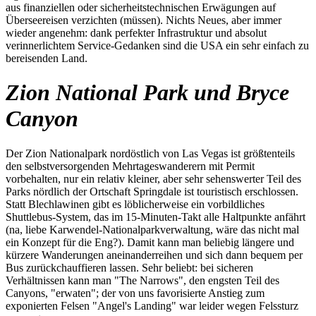
aus finanziellen oder sicherheitstechnischen Erwägungen auf
Überseereisen verzichten (müssen). Nichts Neues, aber immer
wieder angenehm: dank perfekter Infrastruktur und absolut
verinnerlichtem Service-Gedanken sind die USA ein sehr einfach zu
bereisenden Land.
Zion National Park und Bryce
Canyon
Der Zion Nationalpark nordöstlich von Las Vegas ist größtenteils
den selbstversorgenden Mehrtageswanderern mit Permit
vorbehalten, nur ein relativ kleiner, aber sehr sehenswerter Teil des
Parks nördlich der Ortschaft Springdale ist touristisch erschlossen.
Statt Blechlawinen gibt es löblicherweise ein vorbildliches
Shuttlebus-System, das im 15-Minuten-Takt alle Haltpunkte anfährt
(na, liebe Karwendel-Nationalparkverwaltung, wäre das nicht mal
ein Konzept für die Eng?). Damit kann man beliebig längere und
kürzere Wanderungen aneinanderreihen und sich dann bequem per
Bus zurückchauffieren lassen. Sehr beliebt: bei sicheren
Verhältnissen kann man "The Narrows", den engsten Teil des
Canyons, "erwaten"; der von uns favorisierte Anstieg zum
exponierten Felsen "Angel's Landing" war leider wegen Felssturz