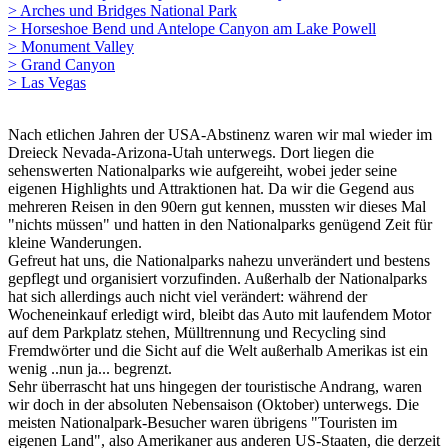
> Arches und Bridges National Park
> Horseshoe Bend und Antelope Canyon am Lake Powell
> Monument Valley
> Grand Canyon
> Las Vegas
Nach etlichen Jahren der USA-Abstinenz waren wir mal wieder im
Dreieck Nevada-Arizona-Utah unterwegs. Dort liegen die
sehenswerten Nationalparks wie aufgereiht, wobei jeder seine
eigenen Highlights und Attraktionen hat. Da wir die Gegend aus
mehreren Reisen in den 90ern gut kennen, mussten wir dieses Mal
"nichts müssen" und hatten in den Nationalparks genügend Zeit für
kleine Wanderungen.
Gefreut hat uns, die Nationalparks nahezu unverändert und bestens
gepflegt und organisiert vorzufinden. Außerhalb der Nationalparks
hat sich allerdings auch nicht viel verändert: während der
Wocheneinkauf erledigt wird, bleibt das Auto mit laufendem Motor
auf dem Parkplatz stehen, Mülltrennung und Recycling sind
Fremdwörter und die Sicht auf die Welt außerhalb Amerikas ist ein
wenig ..nun ja... begrenzt.
Sehr überrascht hat uns hingegen der touristische Andrang, waren
wir doch in der absoluten Nebensaison (Oktober) unterwegs. Die
meisten Nationalpark-Besucher waren übrigens "Touristen im
eigenen Land", also Amerikaner aus anderen US-Staaten, die derzeit