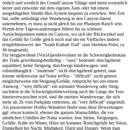
östlich und westlich des GrandCanyon Village sind meist wesentlich
leerer und entweder mit dem eigenen Auto oder mit einem
ausgeklügelten Shuttle-Bus-System bequem zu erreichen. Wer Zeit
hat, sollte unbedingt eine Wanderung in den Canyon hinein
unternehmen, es muss ja nicht gleich bis zur Phantom Ranch sein.
Permit-freie Tageswanderungen führen bis zu schönen
Aussichtspunkten mitten im Canyon, wo sich der Blickwinkel und
das Gefühl für Größe gleich noch mal um ein Vielfaches ändern
(empfehlenswert: der "South Kaibab Trail" zum Skeleton Point, ca.
4h insgesamt).
Für berggewohnte (Vor)Alpenbewohner ist die Schwierigkeitsskala
der Trails gewöhnungsbedürftig: - "easy" bedeutet: durchgehend
aspahltiert, keine Steigung, durchwegs kinderwagen- und
rollstuhltauglich - "moderate": nicht durchgehend geteert, man
könnte stellenweise auf Natur treffen - "difficult": nicht geteert,
möglicherweise mit Steigung/Gefälle, entspräche bei uns einem
Almweg - "very difficult": ein normaler Wanderweg oder Steig;
nachdem in die Schwierigkeitsbewertung auch die Länge der Tour
hineinverwurschtet wird, sind die meisten Wanderwege, die sich
mehr als 2h vom Parkplatz entfernen, als "very difficult" eingestuft.
Als passionierter Hobby-Wanderer findet man diese Bewertungen
ggf. etwas komisch, ebenso die ganzen Warnschilder, die vor
sämtlichen Unbillen der Natur warnen: lose Steine, Steigungen,
Gefälle, Kälte im Winter, Hitze im Sommer, Rutschgefahr bei Nässe,
Dunkelheit bei Nacht, Müdigkeit, Durst und Hunger. Wenn man