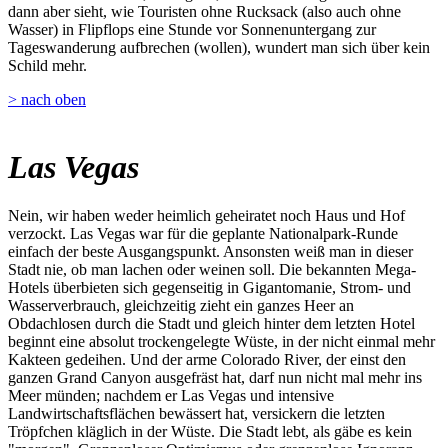
dann aber sieht, wie Touristen ohne Rucksack (also auch ohne
Wasser) in Flipflops eine Stunde vor Sonnenuntergang zur
Tageswanderung aufbrechen (wollen), wundert man sich über kein
Schild mehr.
> nach oben
Las Vegas
Nein, wir haben weder heimlich geheiratet noch Haus und Hof
verzockt. Las Vegas war für die geplante Nationalpark-Runde
einfach der beste Ausgangspunkt. Ansonsten weiß man in dieser
Stadt nie, ob man lachen oder weinen soll. Die bekannten Mega-
Hotels überbieten sich gegenseitig in Gigantomanie, Strom- und
Wasserverbrauch, gleichzeitig zieht ein ganzes Heer an
Obdachlosen durch die Stadt und gleich hinter dem letzten Hotel
beginnt eine absolut trockengelegte Wüste, in der nicht einmal mehr
Kakteen gedeihen. Und der arme Colorado River, der einst den
ganzen Grand Canyon ausgefräst hat, darf nun nicht mal mehr ins
Meer münden; nachdem er Las Vegas und intensive
Landwirtschaftsflächen bewässert hat, versickern die letzten
Tröpfchen kläglich in der Wüste. Die Stadt lebt, als gäbe es kein