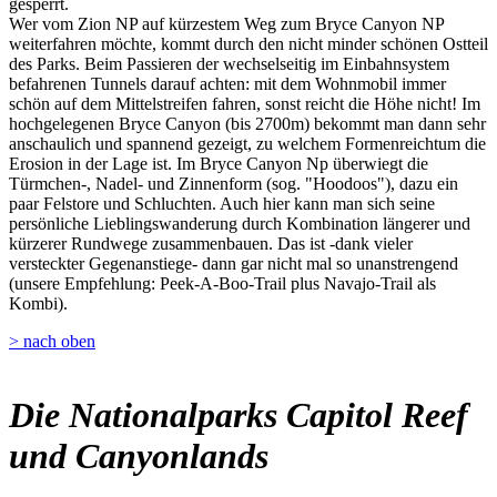
gesperrt.
Wer vom Zion NP auf kürzestem Weg zum Bryce Canyon NP
weiterfahren möchte, kommt durch den nicht minder schönen Ostteil
des Parks. Beim Passieren der wechselseitig im Einbahnsystem
befahrenen Tunnels darauf achten: mit dem Wohnmobil immer
schön auf dem Mittelstreifen fahren, sonst reicht die Höhe nicht! Im
hochgelegenen Bryce Canyon (bis 2700m) bekommt man dann sehr
anschaulich und spannend gezeigt, zu welchem Formenreichtum die
Erosion in der Lage ist. Im Bryce Canyon Np überwiegt die
Türmchen-, Nadel- und Zinnenform (sog. "Hoodoos"), dazu ein
paar Felstore und Schluchten. Auch hier kann man sich seine
persönliche Lieblingswanderung durch Kombination längerer und
kürzerer Rundwege zusammenbauen. Das ist -dank vieler
versteckter Gegenanstiege- dann gar nicht mal so unanstrengend
(unsere Empfehlung: Peek-A-Boo-Trail plus Navajo-Trail als
Kombi).
> nach oben
Die Nationalparks Capitol Reef
und Canyonlands