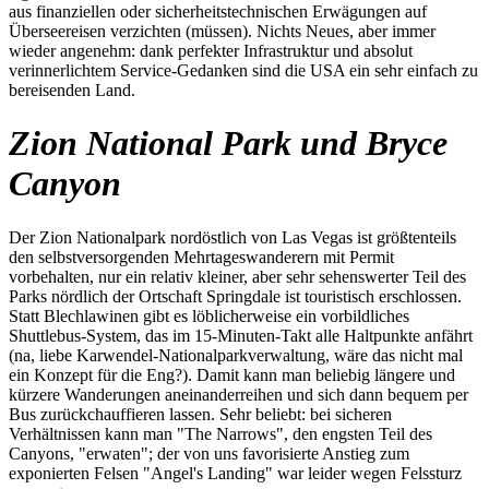
aus finanziellen oder sicherheitstechnischen Erwägungen auf
Überseereisen verzichten (müssen). Nichts Neues, aber immer
wieder angenehm: dank perfekter Infrastruktur und absolut
verinnerlichtem Service-Gedanken sind die USA ein sehr einfach zu
bereisenden Land.
Zion National Park und Bryce
Canyon
Der Zion Nationalpark nordöstlich von Las Vegas ist größtenteils
den selbstversorgenden Mehrtageswanderern mit Permit
vorbehalten, nur ein relativ kleiner, aber sehr sehenswerter Teil des
Parks nördlich der Ortschaft Springdale ist touristisch erschlossen.
Statt Blechlawinen gibt es löblicherweise ein vorbildliches
Shuttlebus-System, das im 15-Minuten-Takt alle Haltpunkte anfährt
(na, liebe Karwendel-Nationalparkverwaltung, wäre das nicht mal
ein Konzept für die Eng?). Damit kann man beliebig längere und
kürzere Wanderungen aneinanderreihen und sich dann bequem per
Bus zurückchauffieren lassen. Sehr beliebt: bei sicheren
Verhältnissen kann man "The Narrows", den engsten Teil des
Canyons, "erwaten"; der von uns favorisierte Anstieg zum
exponierten Felsen "Angel's Landing" war leider wegen Felssturz