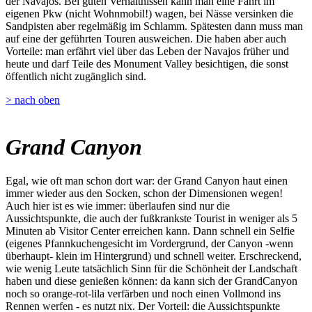
der Navajos. Bei guten Verhältnissen kann man eine Fahrt im
eigenen Pkw (nicht Wohnmobil!) wagen, bei Nässe versinken die
Sandpisten aber regelmäßig im Schlamm. Spätesten dann muss man
auf eine der geführten Touren ausweichen. Die haben aber auch
Vorteile: man erfährt viel über das Leben der Navajos früher und
heute und darf Teile des Monument Valley besichtigen, die sonst
öffentlich nicht zugänglich sind.
> nach oben
Grand Canyon
Egal, wie oft man schon dort war: der Grand Canyon haut einen
immer wieder aus den Socken, schon der Dimensionen wegen!
Auch hier ist es wie immer: überlaufen sind nur die
Aussichtspunkte, die auch der fußkrankste Tourist in weniger als 5
Minuten ab Visitor Center erreichen kann. Dann schnell ein Selfie
(eigenes Pfannkuchengesicht im Vordergrund, der Canyon -wenn
überhaupt- klein im Hintergrund) und schnell weiter. Erschreckend,
wie wenig Leute tatsächlich Sinn für die Schönheit der Landschaft
haben und diese genießen können: da kann sich der GrandCanyon
noch so orange-rot-lila verfärben und noch einen Vollmond ins
Rennen werfen - es nutzt nix. Der Vorteil: die Aussichtspunkte