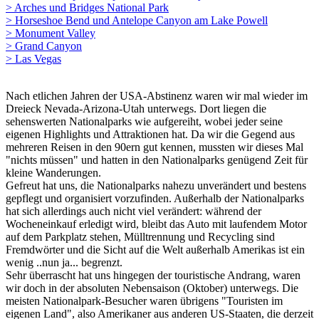
> Arches und Bridges National Park
> Horseshoe Bend und Antelope Canyon am Lake Powell
> Monument Valley
> Grand Canyon
> Las Vegas
Nach etlichen Jahren der USA-Abstinenz waren wir mal wieder im
Dreieck Nevada-Arizona-Utah unterwegs. Dort liegen die
sehenswerten Nationalparks wie aufgereiht, wobei jeder seine
eigenen Highlights und Attraktionen hat. Da wir die Gegend aus
mehreren Reisen in den 90ern gut kennen, mussten wir dieses Mal
"nichts müssen" und hatten in den Nationalparks genügend Zeit für
kleine Wanderungen.
Gefreut hat uns, die Nationalparks nahezu unverändert und bestens
gepflegt und organisiert vorzufinden. Außerhalb der Nationalparks
hat sich allerdings auch nicht viel verändert: während der
Wocheneinkauf erledigt wird, bleibt das Auto mit laufendem Motor
auf dem Parkplatz stehen, Mülltrennung und Recycling sind
Fremdwörter und die Sicht auf die Welt außerhalb Amerikas ist ein
wenig ..nun ja... begrenzt.
Sehr überrascht hat uns hingegen der touristische Andrang, waren
wir doch in der absoluten Nebensaison (Oktober) unterwegs. Die
meisten Nationalpark-Besucher waren übrigens "Touristen im
eigenen Land", also Amerikaner aus anderen US-Staaten, die derzeit