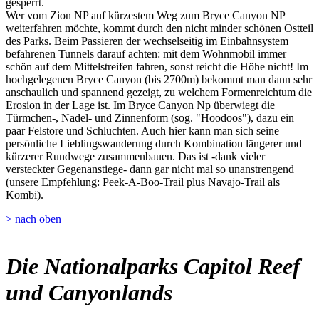
gesperrt.
Wer vom Zion NP auf kürzestem Weg zum Bryce Canyon NP
weiterfahren möchte, kommt durch den nicht minder schönen Ostteil
des Parks. Beim Passieren der wechselseitig im Einbahnsystem
befahrenen Tunnels darauf achten: mit dem Wohnmobil immer
schön auf dem Mittelstreifen fahren, sonst reicht die Höhe nicht! Im
hochgelegenen Bryce Canyon (bis 2700m) bekommt man dann sehr
anschaulich und spannend gezeigt, zu welchem Formenreichtum die
Erosion in der Lage ist. Im Bryce Canyon Np überwiegt die
Türmchen-, Nadel- und Zinnenform (sog. "Hoodoos"), dazu ein
paar Felstore und Schluchten. Auch hier kann man sich seine
persönliche Lieblingswanderung durch Kombination längerer und
kürzerer Rundwege zusammenbauen. Das ist -dank vieler
versteckter Gegenanstiege- dann gar nicht mal so unanstrengend
(unsere Empfehlung: Peek-A-Boo-Trail plus Navajo-Trail als
Kombi).
> nach oben
Die Nationalparks Capitol Reef
und Canyonlands