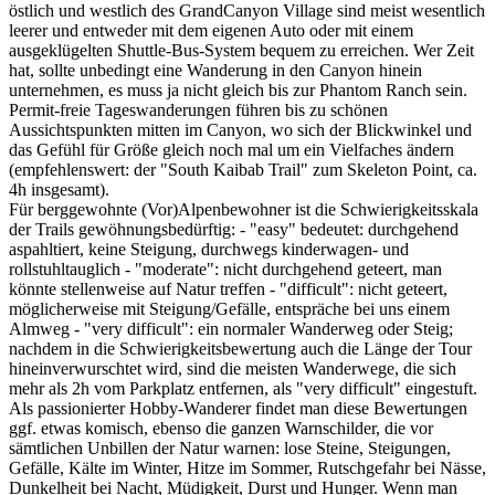
östlich und westlich des GrandCanyon Village sind meist wesentlich
leerer und entweder mit dem eigenen Auto oder mit einem
ausgeklügelten Shuttle-Bus-System bequem zu erreichen. Wer Zeit
hat, sollte unbedingt eine Wanderung in den Canyon hinein
unternehmen, es muss ja nicht gleich bis zur Phantom Ranch sein.
Permit-freie Tageswanderungen führen bis zu schönen
Aussichtspunkten mitten im Canyon, wo sich der Blickwinkel und
das Gefühl für Größe gleich noch mal um ein Vielfaches ändern
(empfehlenswert: der "South Kaibab Trail" zum Skeleton Point, ca.
4h insgesamt).
Für berggewohnte (Vor)Alpenbewohner ist die Schwierigkeitsskala
der Trails gewöhnungsbedürftig: - "easy" bedeutet: durchgehend
aspahltiert, keine Steigung, durchwegs kinderwagen- und
rollstuhltauglich - "moderate": nicht durchgehend geteert, man
könnte stellenweise auf Natur treffen - "difficult": nicht geteert,
möglicherweise mit Steigung/Gefälle, entspräche bei uns einem
Almweg - "very difficult": ein normaler Wanderweg oder Steig;
nachdem in die Schwierigkeitsbewertung auch die Länge der Tour
hineinverwurschtet wird, sind die meisten Wanderwege, die sich
mehr als 2h vom Parkplatz entfernen, als "very difficult" eingestuft.
Als passionierter Hobby-Wanderer findet man diese Bewertungen
ggf. etwas komisch, ebenso die ganzen Warnschilder, die vor
sämtlichen Unbillen der Natur warnen: lose Steine, Steigungen,
Gefälle, Kälte im Winter, Hitze im Sommer, Rutschgefahr bei Nässe,
Dunkelheit bei Nacht, Müdigkeit, Durst und Hunger. Wenn man