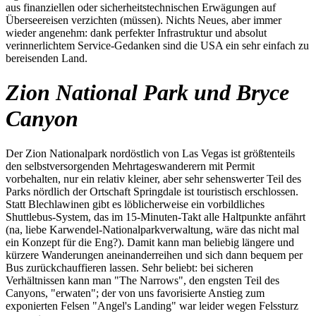
aus finanziellen oder sicherheitstechnischen Erwägungen auf
Überseereisen verzichten (müssen). Nichts Neues, aber immer
wieder angenehm: dank perfekter Infrastruktur und absolut
verinnerlichtem Service-Gedanken sind die USA ein sehr einfach zu
bereisenden Land.
Zion National Park und Bryce
Canyon
Der Zion Nationalpark nordöstlich von Las Vegas ist größtenteils
den selbstversorgenden Mehrtageswanderern mit Permit
vorbehalten, nur ein relativ kleiner, aber sehr sehenswerter Teil des
Parks nördlich der Ortschaft Springdale ist touristisch erschlossen.
Statt Blechlawinen gibt es löblicherweise ein vorbildliches
Shuttlebus-System, das im 15-Minuten-Takt alle Haltpunkte anfährt
(na, liebe Karwendel-Nationalparkverwaltung, wäre das nicht mal
ein Konzept für die Eng?). Damit kann man beliebig längere und
kürzere Wanderungen aneinanderreihen und sich dann bequem per
Bus zurückchauffieren lassen. Sehr beliebt: bei sicheren
Verhältnissen kann man "The Narrows", den engsten Teil des
Canyons, "erwaten"; der von uns favorisierte Anstieg zum
exponierten Felsen "Angel's Landing" war leider wegen Felssturz