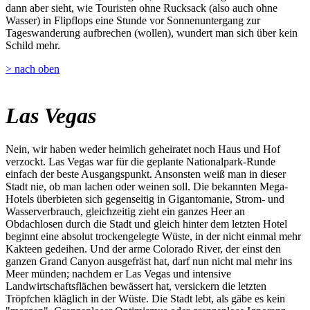
dann aber sieht, wie Touristen ohne Rucksack (also auch ohne
Wasser) in Flipflops eine Stunde vor Sonnenuntergang zur
Tageswanderung aufbrechen (wollen), wundert man sich über kein
Schild mehr.
> nach oben
Las Vegas
Nein, wir haben weder heimlich geheiratet noch Haus und Hof
verzockt. Las Vegas war für die geplante Nationalpark-Runde
einfach der beste Ausgangspunkt. Ansonsten weiß man in dieser
Stadt nie, ob man lachen oder weinen soll. Die bekannten Mega-
Hotels überbieten sich gegenseitig in Gigantomanie, Strom- und
Wasserverbrauch, gleichzeitig zieht ein ganzes Heer an
Obdachlosen durch die Stadt und gleich hinter dem letzten Hotel
beginnt eine absolut trockengelegte Wüste, in der nicht einmal mehr
Kakteen gedeihen. Und der arme Colorado River, der einst den
ganzen Grand Canyon ausgefräst hat, darf nun nicht mal mehr ins
Meer münden; nachdem er Las Vegas und intensive
Landwirtschaftsflächen bewässert hat, versickern die letzten
Tröpfchen kläglich in der Wüste. Die Stadt lebt, als gäbe es kein