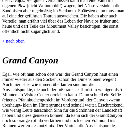
der Navajos. Bei guten Verhältnissen kann man eine Fahrt im
eigenen Pkw (nicht Wohnmobil!) wagen, bei Nässe versinken die
Sandpisten aber regelmäßig im Schlamm. Spätesten dann muss man
auf eine der geführten Touren ausweichen. Die haben aber auch
Vorteile: man erfährt viel über das Leben der Navajos früher und
heute und darf Teile des Monument Valley besichtigen, die sonst
öffentlich nicht zugänglich sind.
> nach oben
Grand Canyon
Egal, wie oft man schon dort war: der Grand Canyon haut einen
immer wieder aus den Socken, schon der Dimensionen wegen!
Auch hier ist es wie immer: überlaufen sind nur die
Aussichtspunkte, die auch der fußkrankste Tourist in weniger als 5
Minuten ab Visitor Center erreichen kann. Dann schnell ein Selfie
(eigenes Pfannkuchengesicht im Vordergrund, der Canyon -wenn
überhaupt- klein im Hintergrund) und schnell weiter. Erschreckend,
wie wenig Leute tatsächlich Sinn für die Schönheit der Landschaft
haben und diese genießen können: da kann sich der GrandCanyon
noch so orange-rot-lila verfärben und noch einen Vollmond ins
Rennen werfen - es nutzt nix. Der Vorteil: die Aussichtspunkte