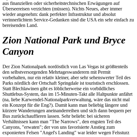
aus finanziellen oder sicherheitstechnischen Erwägungen auf
Überseereisen verzichten (müssen). Nichts Neues, aber immer
wieder angenehm: dank perfekter Infrastruktur und absolut
verinnerlichtem Service-Gedanken sind die USA ein sehr einfach zu
bereisenden Land.
Zion National Park und Bryce
Canyon
Der Zion Nationalpark nordöstlich von Las Vegas ist größtenteils
den selbstversorgenden Mehrtageswanderern mit Permit
vorbehalten, nur ein relativ kleiner, aber sehr sehenswerter Teil des
Parks nördlich der Ortschaft Springdale ist touristisch erschlossen.
Statt Blechlawinen gibt es löblicherweise ein vorbildliches
Shuttlebus-System, das im 15-Minuten-Takt alle Haltpunkte anfährt
(na, liebe Karwendel-Nationalparkverwaltung, wäre das nicht mal
ein Konzept für die Eng?). Damit kann man beliebig längere und
kürzere Wanderungen aneinanderreihen und sich dann bequem per
Bus zurückchauffieren lassen. Sehr beliebt: bei sicheren
Verhältnissen kann man "The Narrows", den engsten Teil des
Canyons, "erwaten"; der von uns favorisierte Anstieg zum
exponierten Felsen "Angel's Landing" war leider wegen Felssturz