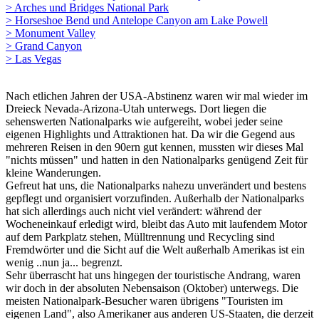
> Arches und Bridges National Park
> Horseshoe Bend und Antelope Canyon am Lake Powell
> Monument Valley
> Grand Canyon
> Las Vegas
Nach etlichen Jahren der USA-Abstinenz waren wir mal wieder im
Dreieck Nevada-Arizona-Utah unterwegs. Dort liegen die
sehenswerten Nationalparks wie aufgereiht, wobei jeder seine
eigenen Highlights und Attraktionen hat. Da wir die Gegend aus
mehreren Reisen in den 90ern gut kennen, mussten wir dieses Mal
"nichts müssen" und hatten in den Nationalparks genügend Zeit für
kleine Wanderungen.
Gefreut hat uns, die Nationalparks nahezu unverändert und bestens
gepflegt und organisiert vorzufinden. Außerhalb der Nationalparks
hat sich allerdings auch nicht viel verändert: während der
Wocheneinkauf erledigt wird, bleibt das Auto mit laufendem Motor
auf dem Parkplatz stehen, Mülltrennung und Recycling sind
Fremdwörter und die Sicht auf die Welt außerhalb Amerikas ist ein
wenig ..nun ja... begrenzt.
Sehr überrascht hat uns hingegen der touristische Andrang, waren
wir doch in der absoluten Nebensaison (Oktober) unterwegs. Die
meisten Nationalpark-Besucher waren übrigens "Touristen im
eigenen Land", also Amerikaner aus anderen US-Staaten, die derzeit