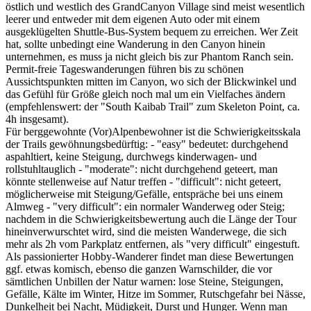
östlich und westlich des GrandCanyon Village sind meist wesentlich
leerer und entweder mit dem eigenen Auto oder mit einem
ausgeklügelten Shuttle-Bus-System bequem zu erreichen. Wer Zeit
hat, sollte unbedingt eine Wanderung in den Canyon hinein
unternehmen, es muss ja nicht gleich bis zur Phantom Ranch sein.
Permit-freie Tageswanderungen führen bis zu schönen
Aussichtspunkten mitten im Canyon, wo sich der Blickwinkel und
das Gefühl für Größe gleich noch mal um ein Vielfaches ändern
(empfehlenswert: der "South Kaibab Trail" zum Skeleton Point, ca.
4h insgesamt).
Für berggewohnte (Vor)Alpenbewohner ist die Schwierigkeitsskala
der Trails gewöhnungsbedürftig: - "easy" bedeutet: durchgehend
aspahltiert, keine Steigung, durchwegs kinderwagen- und
rollstuhltauglich - "moderate": nicht durchgehend geteert, man
könnte stellenweise auf Natur treffen - "difficult": nicht geteert,
möglicherweise mit Steigung/Gefälle, entspräche bei uns einem
Almweg - "very difficult": ein normaler Wanderweg oder Steig;
nachdem in die Schwierigkeitsbewertung auch die Länge der Tour
hineinverwurschtet wird, sind die meisten Wanderwege, die sich
mehr als 2h vom Parkplatz entfernen, als "very difficult" eingestuft.
Als passionierter Hobby-Wanderer findet man diese Bewertungen
ggf. etwas komisch, ebenso die ganzen Warnschilder, die vor
sämtlichen Unbillen der Natur warnen: lose Steine, Steigungen,
Gefälle, Kälte im Winter, Hitze im Sommer, Rutschgefahr bei Nässe,
Dunkelheit bei Nacht, Müdigkeit, Durst und Hunger. Wenn man