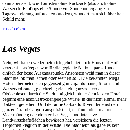
dann aber sieht, wie Touristen ohne Rucksack (also auch ohne
Wasser) in Flipflops eine Stunde vor Sonnenuntergang zur
Tageswanderung aufbrechen (wollen), wundert man sich über kein
Schild mehr.
> nach oben
Las Vegas
Nein, wir haben weder heimlich geheiratet noch Haus und Hof
verzockt. Las Vegas war für die geplante Nationalpark-Runde
einfach der beste Ausgangspunkt. Ansonsten weiß man in dieser
Stadt nie, ob man lachen oder weinen soll. Die bekannten Mega-
Hotels überbieten sich gegenseitig in Gigantomanie, Strom- und
Wasserverbrauch, gleichzeitig zieht ein ganzes Heer an
Obdachlosen durch die Stadt und gleich hinter dem letzten Hotel
beginnt eine absolut trockengelegte Wüste, in der nicht einmal mehr
Kakteen gedeihen. Und der arme Colorado River, der einst den
ganzen Grand Canyon ausgefräst hat, darf nun nicht mal mehr ins
Meer münden; nachdem er Las Vegas und intensive
Landwirtschaftsflächen bewässert hat, versickern die letzten
Tröpfchen kläglich in der Wüste. Die Stadt lebt, als gäbe es kein