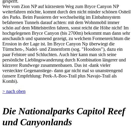
gesperrt.
Wer vom Zion NP auf kürzestem Weg zum Bryce Canyon NP
weiterfahren möchte, kommt durch den nicht minder schönen Ostteil
des Parks. Beim Passieren der wechselseitig im Einbahnsystem
befahrenen Tunnels darauf achten: mit dem Wohnmobil immer
schön auf dem Mittelstreifen fahren, sonst reicht die Höhe nicht! Im
hochgelegenen Bryce Canyon (bis 2700m) bekommt man dann sehr
anschaulich und spannend gezeigt, zu welchem Formenreichtum die
Erosion in der Lage ist. Im Bryce Canyon Np überwiegt die
Türmchen-, Nadel- und Zinnenform (sog. "Hoodoos"), dazu ein
paar Felstore und Schluchten. Auch hier kann man sich seine
persönliche Lieblingswanderung durch Kombination längerer und
kürzerer Rundwege zusammenbauen. Das ist -dank vieler
versteckter Gegenanstiege- dann gar nicht mal so unanstrengend
(unsere Empfehlung: Peek-A-Boo-Trail plus Navajo-Trail als
Kombi).
> nach oben
Die Nationalparks Capitol Reef
und Canyonlands