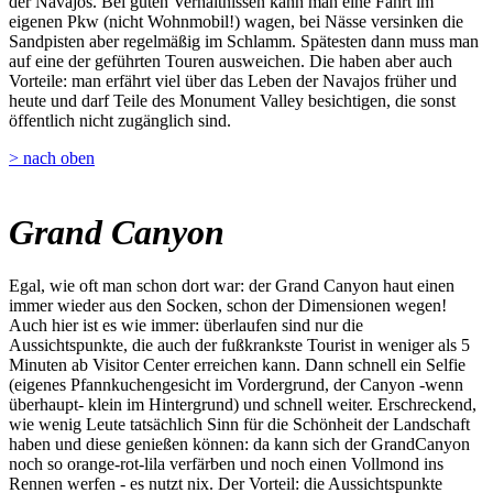
der Navajos. Bei guten Verhältnissen kann man eine Fahrt im
eigenen Pkw (nicht Wohnmobil!) wagen, bei Nässe versinken die
Sandpisten aber regelmäßig im Schlamm. Spätesten dann muss man
auf eine der geführten Touren ausweichen. Die haben aber auch
Vorteile: man erfährt viel über das Leben der Navajos früher und
heute und darf Teile des Monument Valley besichtigen, die sonst
öffentlich nicht zugänglich sind.
> nach oben
Grand Canyon
Egal, wie oft man schon dort war: der Grand Canyon haut einen
immer wieder aus den Socken, schon der Dimensionen wegen!
Auch hier ist es wie immer: überlaufen sind nur die
Aussichtspunkte, die auch der fußkrankste Tourist in weniger als 5
Minuten ab Visitor Center erreichen kann. Dann schnell ein Selfie
(eigenes Pfannkuchengesicht im Vordergrund, der Canyon -wenn
überhaupt- klein im Hintergrund) und schnell weiter. Erschreckend,
wie wenig Leute tatsächlich Sinn für die Schönheit der Landschaft
haben und diese genießen können: da kann sich der GrandCanyon
noch so orange-rot-lila verfärben und noch einen Vollmond ins
Rennen werfen - es nutzt nix. Der Vorteil: die Aussichtspunkte