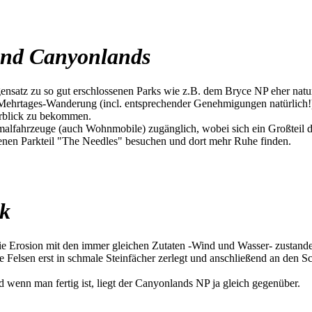
 und Canyonlands
nsatz zu so gut erschlossenen Parks wie z.B. dem Bryce NP eher naturb
Mehrtages-Wanderung (incl. entsprechender Genehmigungen natürlich!).
rblick zu bekommen.
lfahrzeuge (auch Wohnmobile) zugänglich, wobei sich ein Großteil der
egenen Parkteil "The Needles" besuchen und dort mehr Ruhe finden.
rk
die Erosion mit den immer gleichen Zutaten -Wind und Wasser- zustande
Felsen erst in schmale Steinfächer zerlegt und anschließend an den S
wenn man fertig ist, liegt der Canyonlands NP ja gleich gegenüber.