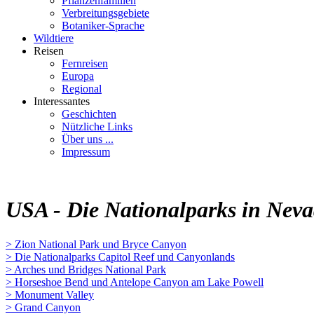
Pflanzenfamilien
Verbreitungsgebiete
Botaniker-Sprache
Wildtiere
Reisen
Fernreisen
Europa
Regional
Interessantes
Geschichten
Nützliche Links
Über uns ...
Impressum
USA - Die Nationalparks in Neva
> Zion National Park und Bryce Canyon
> Die Nationalparks Capitol Reef und Canyonlands
> Arches und Bridges National Park
> Horseshoe Bend und Antelope Canyon am Lake Powell
> Monument Valley
> Grand Canyon