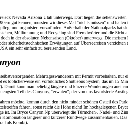
ieck Nevada-Arizona-Utah unterwegs. Dort liegen die sehenswerten Na
 90ern gut kennen, mussten wir dieses Mal "nichts müssen" und hatten
pflegt und organisiert vorzufinden. Außerhalb der Nationalparks hat si
 stehen, Mülltrennung und Recycling sind Fremdwörter und die Sicht auf
ir doch in der absoluten Nebensaison (Oktober) unterwegs. Die meiste
n oder sicherheitstechnischen Erwägungen auf Überseereisen verzichte
 USA ein sehr einfach zu bereisenden Land.
anyon
selbstversorgenden Mehrtageswanderern mit Permit vorbehalten, nur ein 
ibt es löblicherweise ein vorbildliches Shuttlebus-System, das im 15-Mi
?). Damit kann man beliebig längere und kürzere Wanderungen aneinan
n engsten Teil des Canyons, "erwaten"; der von uns favorisierte Anst
en möchte, kommt durch den nicht minder schönen Ostteil des Parks.
elstreifen fahren, sonst reicht die Höhe nicht! Im hochgelegenen Br
ge ist. Im Bryce Canyon Np überwiegt die Türmchen-, Nadel- und Zinn
h Kombination längerer und kürzerer Rundwege zusammenbauen. Das ist 
ail als Kombi).