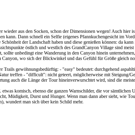
r wieder aus den Socken, schon der Dimensionen wegen! Auch hier ist 
ichen kann. Dann schnell ein Selfie (eigenes Pfannkuchengesicht im Vo
die Schönheit der Landschaft haben und diese genießen können: da kann
ussichtspunkte östlich und westlich des GrandCanyon Village sind meis
, sollte unbedingt eine Wanderung in den Canyon hinein unternehmen, e
 Canyon, wo sich der Blickwinkel und das Gefühl für Größe gleich no
 Trails gewöhnungsbedürftig: - "easy" bedeutet: durchgehend aspahltie
ur treffen - "difficult": nicht geteert, möglicherweise mit Steigung/Ge
ung auch die Länge der Tour hineinverwurschtet wird, sind die meiste
etwas komisch, ebenso die ganzen Warnschilder, die vor sämtlichen Un
cht, Müdigkeit, Durst und Hunger. Wenn man dann aber sieht, wie Tour
, wundert man sich über kein Schild mehr.