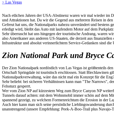
> Las Vegas
Nach etlichen Jahren der USA-Abstinenz waren wir mal wieder im Dre
und Attraktionen hat. Da wir die Gegend aus mehreren Reisen in den
Gefreut hat uns, die Nationalparks nahezu unverändert und bestens ge
erledigt wird, bleibt das Auto mit laufendem Motor auf dem Parkplatz
Sehr überrascht hat uns hingegen der touristische Andrang, waren w
also Amerikaner aus anderen US-Staaten, die derzeit aus finanzielle
Infrastruktur und absolut verinnerlichtem Service-Gedanken sind die
Zion National Park und Bryce C
Der Zion Nationalpark nordöstlich von Las Vegas ist größtenteils den 
Ortschaft Springdale ist touristisch erschlossen. Statt Blechlawinen g
Nationalparkverwaltung, wäre das nicht mal ein Konzept für die Eng
Sehr beliebt: bei sicheren Verhältnissen kann man "The Narrows", de
Felssturz gesperrt.
Wer vom Zion NP auf kürzestem Weg zum Bryce Canyon NP weiterfahr
Tunnels darauf achten: mit dem Wohnmobil immer schön auf dem Mitt
spannend gezeigt, zu welchem Formenreichtum die Erosion in der La
Auch hier kann man sich seine persönliche Lieblingswanderung durc
unanstrengend (unsere Empfehlung: Peek-A-Boo-Trail plus Navajo-Tr