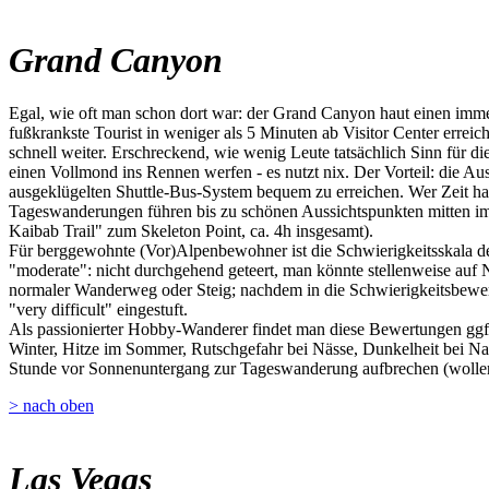
Grand Canyon
Egal, wie oft man schon dort war: der Grand Canyon haut einen imme
fußkrankste Tourist in weniger als 5 Minuten ab Visitor Center erre
schnell weiter. Erschreckend, wie wenig Leute tatsächlich Sinn für 
einen Vollmond ins Rennen werfen - es nutzt nix. Der Vorteil: die A
ausgeklügelten Shuttle-Bus-System bequem zu erreichen. Wer Zeit hat
Tageswanderungen führen bis zu schönen Aussichtspunkten mitten im
Kaibab Trail" zum Skeleton Point, ca. 4h insgesamt).
Für berggewohnte (Vor)Alpenbewohner ist die Schwierigkeitsskala der
"moderate": nicht durchgehend geteert, man könnte stellenweise auf Nat
normaler Wanderweg oder Steig; nachdem in die Schwierigkeitsbewert
"very difficult" eingestuft.
Als passionierter Hobby-Wanderer findet man diese Bewertungen ggf. 
Winter, Hitze im Sommer, Rutschgefahr bei Nässe, Dunkelheit bei Na
Stunde vor Sonnenuntergang zur Tageswanderung aufbrechen (wollen)
> nach oben
Las Vegas