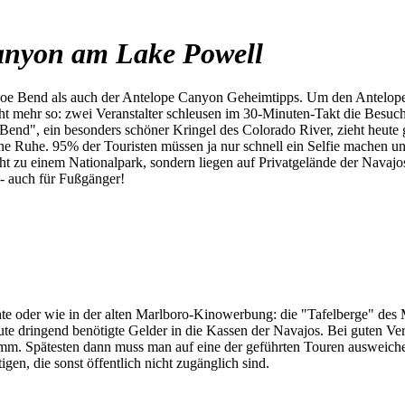
anyon am Lake Powell
e Bend als auch der Antelope Canyon Geheimtipps. Um den Antelope C
cht mehr so: zwei Veranstalter schleusen im 30-Minuten-Takt die Besuc
Bend", ein besonders schöner Kringel des Colorado River, zieht heut
ne Ruhe. 95% der Touristen müssen ja nur schnell ein Selfie machen und
t zu einem Nationalpark, sondern liegen auf Privatgelände der Navajos.
- auch für Fußgänger!
te oder wie in der alten Marlboro-Kinowerbung: die "Tafelberge" des 
te dringend benötigte Gelder in die Kassen der Navajos. Bei guten Ve
mm. Spätesten dann muss man auf eine der geführten Touren ausweichen.
en, die sonst öffentlich nicht zugänglich sind.