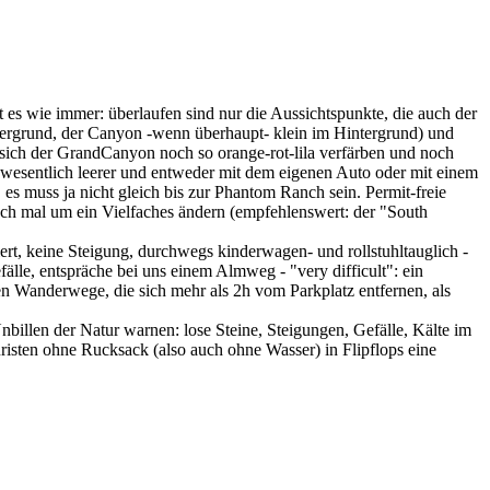
es wie immer: überlaufen sind nur die Aussichtspunkte, die auch der
rdergrund, der Canyon -wenn überhaupt- klein im Hintergrund) und
 sich der GrandCanyon noch so orange-rot-lila verfärben und noch
t wesentlich leerer und entweder mit dem eigenen Auto oder mit einem
s muss ja nicht gleich bis zur Phantom Ranch sein. Permit-freie
ch mal um ein Vielfaches ändern (empfehlenswert: der "South
rt, keine Steigung, durchwegs kinderwagen- und rollstuhltauglich -
fälle, entspräche bei uns einem Almweg - "very difficult": ein
n Wanderwege, die sich mehr als 2h vom Parkplatz entfernen, als
billen der Natur warnen: lose Steine, Steigungen, Gefälle, Kälte im
isten ohne Rucksack (also auch ohne Wasser) in Flipflops eine