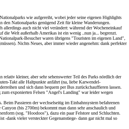
tionalparks wie aufgereiht, wobei jeder seine eigenen Highlights
 in den Nationalparks genügend Zeit für kleine Wanderungen.
ch allerdings auch nicht viel verändert: während der Wocheneinkauf
 die Welt außerhalb Amerikas ist ein wenig ..nun ja... begrenzt.
n Nationalpark-Besucher waren übrigens "Touristen im eigenen Land",
n (müssen). Nichts Neues, aber immer wieder angenehm: dank perfekter
relativ kleiner, aber sehr sehenswerter Teil des Parks nördlich der
nuten-Takt alle Haltpunkte anfährt (na, liebe Karwendel-
derreihen und sich dann bequem per Bus zurückchauffieren lassen.
ieg zum exponierten Felsen "Angel's Landing" war leider wegen
 Beim Passieren der wechselseitig im Einbahnsystem befahrenen
yce Canyon (bis 2700m) bekommt man dann sehr anschaulich und
enform (sog. "Hoodoos"), dazu ein paar Felstore und Schluchten.
-dank vieler versteckter Gegenanstiege- dann gar nicht mal so