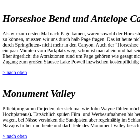
Horseshoe Bend und Antelope C
Als wir zum ersten Mal nach Page kamen, waren sowohl der Horsesho
zu können, mussten wir uns durch halb Page fragen. Das ist heute ni
durch Springfluten- nicht mehr in den Canyon. Auch der "Horseshoe 
ein paar Minuten vom Parkplatz weg, schon ist man allein und hat sei
Eher ärgerlich: die Attraktionen rund um Page gehören wie gesagt nich
Zugang zum großen Stausee Lake Powell inzwischen kostenpflichtig 
> nach oben
Monument Valley
Pflichtprogramm für jeden, der sich mal wie John Wayne fühlen möch
Hochplateaus). Tatsächlich spülen Film- und Werbeaufnahmen bis heu
wagen, bei Nässe versinken die Sandpisten aber regelmäßig im Schla
Navajos früher und heute und darf Teile des Monument Valley besichtig
> nach oben