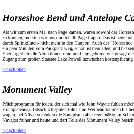
Horseshoe Bend und Antelope C
Als wir zum ersten Mal nach Page kamen, waren sowohl der Horsesho
zu können, mussten wir uns durch halb Page fragen. Das ist heute ni
durch Springfluten- nicht mehr in den Canyon. Auch der "Horseshoe 
ein paar Minuten vom Parkplatz weg, schon ist man allein und hat sei
Eher ärgerlich: die Attraktionen rund um Page gehören wie gesagt nich
Zugang zum großen Stausee Lake Powell inzwischen kostenpflichtig 
> nach oben
Monument Valley
Pflichtprogramm für jeden, der sich mal wie John Wayne fühlen möch
Hochplateaus). Tatsächlich spülen Film- und Werbeaufnahmen bis heu
wagen, bei Nässe versinken die Sandpisten aber regelmäßig im Schla
Navajos früher und heute und darf Teile des Monument Valley besichtig
> nach oben