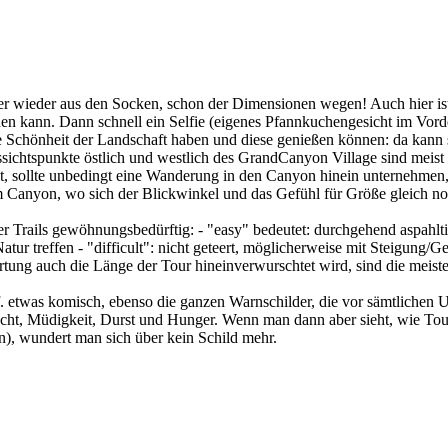
r wieder aus den Socken, schon der Dimensionen wegen! Auch hier ist 
ichen kann. Dann schnell ein Selfie (eigenes Pfannkuchengesicht im Vo
die Schönheit der Landschaft haben und diese genießen können: da kann
ussichtspunkte östlich und westlich des GrandCanyon Village sind meis
, sollte unbedingt eine Wanderung in den Canyon hinein unternehmen, e
 Canyon, wo sich der Blickwinkel und das Gefühl für Größe gleich no
 Trails gewöhnungsbedürftig: - "easy" bedeutet: durchgehend aspahltie
ur treffen - "difficult": nicht geteert, möglicherweise mit Steigung/Ge
ung auch die Länge der Tour hineinverwurschtet wird, sind die meiste
etwas komisch, ebenso die ganzen Warnschilder, die vor sämtlichen Un
cht, Müdigkeit, Durst und Hunger. Wenn man dann aber sieht, wie Tour
, wundert man sich über kein Schild mehr.