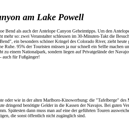
anyon am Lake Powell
e Bend als auch der Antelope Canyon Geheimtipps. Um den Antelope C
cht mehr so: zwei Veranstalter schleusen im 30-Minuten-Takt die Besuc
Bend", ein besonders schöner Kringel des Colorado River, zieht heut
ne Ruhe. 95% der Touristen müssen ja nur schnell ein Selfie machen und
t zu einem Nationalpark, sondern liegen auf Privatgelände der Navajos.
- auch für Fußgänger!
te oder wie in der alten Marlboro-Kinowerbung: die "Tafelberge" des 
te dringend benötigte Gelder in die Kassen der Navajos. Bei guten Ve
mm. Spätesten dann muss man auf eine der geführten Touren ausweichen.
en, die sonst öffentlich nicht zugänglich sind.