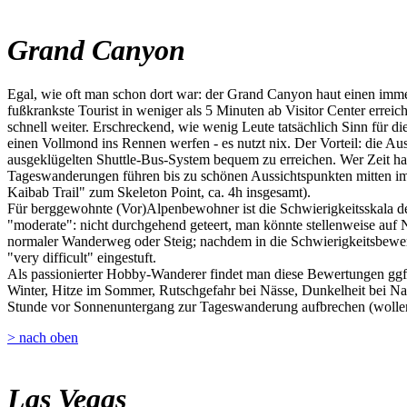
Grand Canyon
Egal, wie oft man schon dort war: der Grand Canyon haut einen imme
fußkrankste Tourist in weniger als 5 Minuten ab Visitor Center erre
schnell weiter. Erschreckend, wie wenig Leute tatsächlich Sinn für 
einen Vollmond ins Rennen werfen - es nutzt nix. Der Vorteil: die A
ausgeklügelten Shuttle-Bus-System bequem zu erreichen. Wer Zeit hat
Tageswanderungen führen bis zu schönen Aussichtspunkten mitten im
Kaibab Trail" zum Skeleton Point, ca. 4h insgesamt).
Für berggewohnte (Vor)Alpenbewohner ist die Schwierigkeitsskala der
"moderate": nicht durchgehend geteert, man könnte stellenweise auf Nat
normaler Wanderweg oder Steig; nachdem in die Schwierigkeitsbewert
"very difficult" eingestuft.
Als passionierter Hobby-Wanderer findet man diese Bewertungen ggf. 
Winter, Hitze im Sommer, Rutschgefahr bei Nässe, Dunkelheit bei Na
Stunde vor Sonnenuntergang zur Tageswanderung aufbrechen (wollen)
> nach oben
Las Vegas