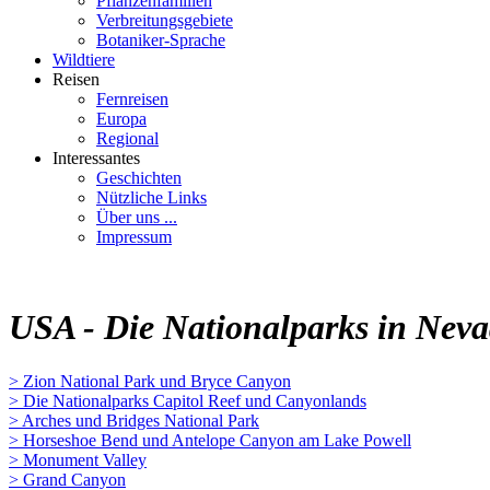
Pflanzenfamilien
Verbreitungsgebiete
Botaniker-Sprache
Wildtiere
Reisen
Fernreisen
Europa
Regional
Interessantes
Geschichten
Nützliche Links
Über uns ...
Impressum
USA - Die Nationalparks in Neva
> Zion National Park und Bryce Canyon
> Die Nationalparks Capitol Reef und Canyonlands
> Arches und Bridges National Park
> Horseshoe Bend und Antelope Canyon am Lake Powell
> Monument Valley
> Grand Canyon