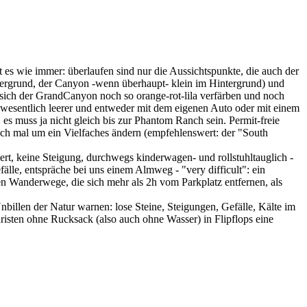
es wie immer: überlaufen sind nur die Aussichtspunkte, die auch der
rdergrund, der Canyon -wenn überhaupt- klein im Hintergrund) und
 sich der GrandCanyon noch so orange-rot-lila verfärben und noch
t wesentlich leerer und entweder mit dem eigenen Auto oder mit einem
s muss ja nicht gleich bis zur Phantom Ranch sein. Permit-freie
ch mal um ein Vielfaches ändern (empfehlenswert: der "South
rt, keine Steigung, durchwegs kinderwagen- und rollstuhltauglich -
fälle, entspräche bei uns einem Almweg - "very difficult": ein
n Wanderwege, die sich mehr als 2h vom Parkplatz entfernen, als
billen der Natur warnen: lose Steine, Steigungen, Gefälle, Kälte im
isten ohne Rucksack (also auch ohne Wasser) in Flipflops eine