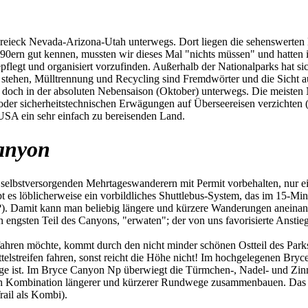
ieck Nevada-Arizona-Utah unterwegs. Dort liegen die sehenswerten Na
 90ern gut kennen, mussten wir dieses Mal "nichts müssen" und hatten
pflegt und organisiert vorzufinden. Außerhalb der Nationalparks hat si
 stehen, Mülltrennung und Recycling sind Fremdwörter und die Sicht auf
ir doch in der absoluten Nebensaison (Oktober) unterwegs. Die meiste
n oder sicherheitstechnischen Erwägungen auf Überseereisen verzichte
 USA ein sehr einfach zu bereisenden Land.
anyon
selbstversorgenden Mehrtageswanderern mit Permit vorbehalten, nur ein 
ibt es löblicherweise ein vorbildliches Shuttlebus-System, das im 15-Mi
?). Damit kann man beliebig längere und kürzere Wanderungen aneinan
n engsten Teil des Canyons, "erwaten"; der von uns favorisierte Anst
en möchte, kommt durch den nicht minder schönen Ostteil des Parks.
elstreifen fahren, sonst reicht die Höhe nicht! Im hochgelegenen Br
ge ist. Im Bryce Canyon Np überwiegt die Türmchen-, Nadel- und Zinn
h Kombination längerer und kürzerer Rundwege zusammenbauen. Das ist 
ail als Kombi).