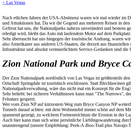
> Las Vegas
Nach etlichen Jahren der USA-Abstinenz waren wir mal wieder im Dre
und Attraktionen hat. Da wir die Gegend aus mehreren Reisen in den
Gefreut hat uns, die Nationalparks nahezu unverändert und bestens ge
erledigt wird, bleibt das Auto mit laufendem Motor auf dem Parkplatz
Sehr überrascht hat uns hingegen der touristische Andrang, waren w
also Amerikaner aus anderen US-Staaten, die derzeit aus finanzielle
Infrastruktur und absolut verinnerlichtem Service-Gedanken sind die
Zion National Park und Bryce C
Der Zion Nationalpark nordöstlich von Las Vegas ist größtenteils den 
Ortschaft Springdale ist touristisch erschlossen. Statt Blechlawinen g
Nationalparkverwaltung, wäre das nicht mal ein Konzept für die Eng
Sehr beliebt: bei sicheren Verhältnissen kann man "The Narrows", de
Felssturz gesperrt.
Wer vom Zion NP auf kürzestem Weg zum Bryce Canyon NP weiterfahr
Tunnels darauf achten: mit dem Wohnmobil immer schön auf dem Mitt
spannend gezeigt, zu welchem Formenreichtum die Erosion in der La
Auch hier kann man sich seine persönliche Lieblingswanderung durc
unanstrengend (unsere Empfehlung: Peek-A-Boo-Trail plus Navajo-Tr