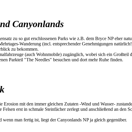
 und Canyonlands
nsatz zu so gut erschlossenen Parks wie z.B. dem Bryce NP eher naturb
Mehrtages-Wanderung (incl. entsprechender Genehmigungen natürlich!).
rblick zu bekommen.
lfahrzeuge (auch Wohnmobile) zugänglich, wobei sich ein Großteil der
egenen Parkteil "The Needles" besuchen und dort mehr Ruhe finden.
rk
die Erosion mit den immer gleichen Zutaten -Wind und Wasser- zustande
Felsen erst in schmale Steinfächer zerlegt und anschließend an den S
wenn man fertig ist, liegt der Canyonlands NP ja gleich gegenüber.