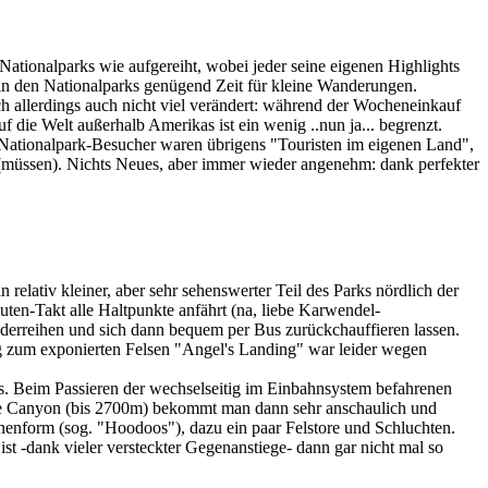
tionalparks wie aufgereiht, wobei jeder seine eigenen Highlights
 in den Nationalparks genügend Zeit für kleine Wanderungen.
ch allerdings auch nicht viel verändert: während der Wocheneinkauf
 die Welt außerhalb Amerikas ist ein wenig ..nun ja... begrenzt.
n Nationalpark-Besucher waren übrigens "Touristen im eigenen Land",
n (müssen). Nichts Neues, aber immer wieder angenehm: dank perfekter
relativ kleiner, aber sehr sehenswerter Teil des Parks nördlich der
nuten-Takt alle Haltpunkte anfährt (na, liebe Karwendel-
derreihen und sich dann bequem per Bus zurückchauffieren lassen.
ieg zum exponierten Felsen "Angel's Landing" war leider wegen
 Beim Passieren der wechselseitig im Einbahnsystem befahrenen
yce Canyon (bis 2700m) bekommt man dann sehr anschaulich und
enform (sog. "Hoodoos"), dazu ein paar Felstore und Schluchten.
-dank vieler versteckter Gegenanstiege- dann gar nicht mal so