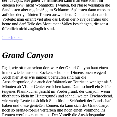
der Navajos. Bei guten Verhältnissen kann man eine Fahrt im
eigenen Pkw (nicht Wohnmobil!) wagen, bei Nässe versinken die
Sandpisten aber regelmäßig im Schlamm. Spätesten dann muss man
auf eine der geführten Touren ausweichen. Die haben aber auch
Vorteile: man erfährt viel über das Leben der Navajos früher und
heute und darf Teile des Monument Valley besichtigen, die sonst
öffentlich nicht zugänglich sind.
> nach oben
Grand Canyon
Egal, wie oft man schon dort war: der Grand Canyon haut einen
immer wieder aus den Socken, schon der Dimensionen wegen!
Auch hier ist es wie immer: überlaufen sind nur die
Aussichtspunkte, die auch der fußkrankste Tourist in weniger als 5
Minuten ab Visitor Center erreichen kann. Dann schnell ein Selfie
(eigenes Pfannkuchengesicht im Vordergrund, der Canyon -wenn
überhaupt- klein im Hintergrund) und schnell weiter. Erschreckend,
wie wenig Leute tatsächlich Sinn für die Schönheit der Landschaft
haben und diese genießen können: da kann sich der GrandCanyon
noch so orange-rot-lila verfärben und noch einen Vollmond ins
Rennen werfen - es nutzt nix. Der Vorteil: die Aussichtspunkte