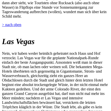
dann aber sieht, wie Touristen ohne Rucksack (also auch ohne
Wasser) in Flipflops eine Stunde vor Sonnenuntergang zur
Tageswanderung aufbrechen (wollen), wundert man sich über kein
Schild mehr.
> nach oben
Las Vegas
Nein, wir haben weder heimlich geheiratet noch Haus und Hof
verzockt. Las Vegas war für die geplante Nationalpark-Runde
einfach der beste Ausgangspunkt. Ansonsten weiß man in dieser
Stadt nie, ob man lachen oder weinen soll. Die bekannten Mega-
Hotels überbieten sich gegenseitig in Gigantomanie, Strom- und
Wasserverbrauch, gleichzeitig zieht ein ganzes Heer an
Obdachlosen durch die Stadt und gleich hinter dem letzten Hotel
beginnt eine absolut trockengelegte Wüste, in der nicht einmal mehr
Kakteen gedeihen. Und der arme Colorado River, der einst den
ganzen Grand Canyon ausgefräst hat, darf nun nicht mal mehr ins
Meer münden; nachdem er Las Vegas und intensive
Landwirtschaftsflächen bewässert hat, versickern die letzten
Tröpfchen kläglich in der Wüste. Die Stadt lebt, als gäbe es kein