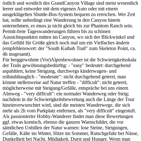
östlich und westlich des GrandCanyon Village sind meist wesentlich
leerer und entweder mit dem eigenen Auto oder mit einem
ausgeklügelten Shuttle-Bus-System bequem zu erreichen. Wer Zeit
hat, sollte unbedingt eine Wanderung in den Canyon hinein
unternehmen, es muss ja nicht gleich bis zur Phantom Ranch sein.
Permit-freie Tageswanderungen führen bis zu schönen
Aussichtspunkten mitten im Canyon, wo sich der Blickwinkel und
das Gefühl für Größe gleich noch mal um ein Vielfaches ändern
(empfehlenswert: der "South Kaibab Trail" zum Skeleton Point, ca.
4h insgesamt).
Für berggewohnte (Vor)Alpenbewohner ist die Schwierigkeitsskala
der Trails gewöhnungsbedürftig: - "easy" bedeutet: durchgehend
aspahltiert, keine Steigung, durchwegs kinderwagen- und
rollstuhltauglich - "moderate": nicht durchgehend geteert, man
könnte stellenweise auf Natur treffen - "difficult": nicht geteert,
möglicherweise mit Steigung/Gefälle, entspräche bei uns einem
Almweg - "very difficult": ein normaler Wanderweg oder Steig;
nachdem in die Schwierigkeitsbewertung auch die Länge der Tour
hineinverwurschtet wird, sind die meisten Wanderwege, die sich
mehr als 2h vom Parkplatz entfernen, als "very difficult" eingestuft.
Als passionierter Hobby-Wanderer findet man diese Bewertungen
ggf. etwas komisch, ebenso die ganzen Warnschilder, die vor
sämtlichen Unbillen der Natur warnen: lose Steine, Steigungen,
Gefälle, Kälte im Winter, Hitze im Sommer, Rutschgefahr bei Nässe,
Dunkelheit bei Nacht, Müdigkeit, Durst und Hunger. Wenn man