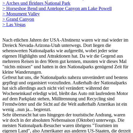
> Arches und Bridges National Park
> Horseshoe Bend und Antelope Canyon am Lake Powell
> Monument Valley
> Grand Canyon
> Las Vegas
Nach etlichen Jahren der USA-Abstinenz waren wir mal wieder im
Dreieck Nevada-Arizona-Utah unterwegs. Dort liegen die
sehenswerten Nationalparks wie aufgereiht, wobei jeder seine
eigenen Highlights und Attraktionen hat. Da wir die Gegend aus
mehreren Reisen in den 90ern gut kennen, mussten wir dieses Mal
"nichts müssen" und hatten in den Nationalparks genügend Zeit für
kleine Wanderungen.
Gefreut hat uns, die Nationalparks nahezu unverändert und bestens
gepflegt und organisiert vorzufinden. Außerhalb der Nationalparks
hat sich allerdings auch nicht viel verändert: während der
Wocheneinkauf erledigt wird, bleibt das Auto mit laufendem Motor
auf dem Parkplatz stehen, Mülltrennung und Recycling sind
Fremdwörter und die Sicht auf die Welt außerhalb Amerikas ist ein
wenig ..nun ja... begrenzt.
Sehr überrascht hat uns hingegen der touristische Andrang, waren
wir doch in der absoluten Nebensaison (Oktober) unterwegs. Die
meisten Nationalpark-Besucher waren übrigens "Touristen im
eigenen Land", also Amerikaner aus anderen US-Staaten, die derzeit