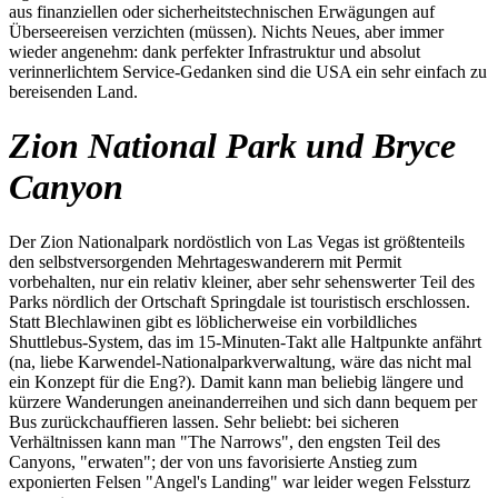
aus finanziellen oder sicherheitstechnischen Erwägungen auf
Überseereisen verzichten (müssen). Nichts Neues, aber immer
wieder angenehm: dank perfekter Infrastruktur und absolut
verinnerlichtem Service-Gedanken sind die USA ein sehr einfach zu
bereisenden Land.
Zion National Park und Bryce
Canyon
Der Zion Nationalpark nordöstlich von Las Vegas ist größtenteils
den selbstversorgenden Mehrtageswanderern mit Permit
vorbehalten, nur ein relativ kleiner, aber sehr sehenswerter Teil des
Parks nördlich der Ortschaft Springdale ist touristisch erschlossen.
Statt Blechlawinen gibt es löblicherweise ein vorbildliches
Shuttlebus-System, das im 15-Minuten-Takt alle Haltpunkte anfährt
(na, liebe Karwendel-Nationalparkverwaltung, wäre das nicht mal
ein Konzept für die Eng?). Damit kann man beliebig längere und
kürzere Wanderungen aneinanderreihen und sich dann bequem per
Bus zurückchauffieren lassen. Sehr beliebt: bei sicheren
Verhältnissen kann man "The Narrows", den engsten Teil des
Canyons, "erwaten"; der von uns favorisierte Anstieg zum
exponierten Felsen "Angel's Landing" war leider wegen Felssturz