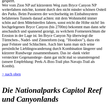
gesperrt.
Wer vom Zion NP auf kürzestem Weg zum Bryce Canyon NP
weiterfahren möchte, kommt durch den nicht minder schönen Ostteil
des Parks. Beim Passieren der wechselseitig im Einbahnsystem
befahrenen Tunnels darauf achten: mit dem Wohnmobil immer
schön auf dem Mittelstreifen fahren, sonst reicht die Höhe nicht! Im
hochgelegenen Bryce Canyon (bis 2700m) bekommt man dann sehr
anschaulich und spannend gezeigt, zu welchem Formenreichtum die
Erosion in der Lage ist. Im Bryce Canyon Np überwiegt die
Türmchen-, Nadel- und Zinnenform (sog. "Hoodoos"), dazu ein
paar Felstore und Schluchten. Auch hier kann man sich seine
persönliche Lieblingswanderung durch Kombination längerer und
kürzerer Rundwege zusammenbauen. Das ist -dank vieler
versteckter Gegenanstiege- dann gar nicht mal so unanstrengend
(unsere Empfehlung: Peek-A-Boo-Trail plus Navajo-Trail als
Kombi).
> nach oben
Die Nationalparks Capitol Reef
und Canyonlands