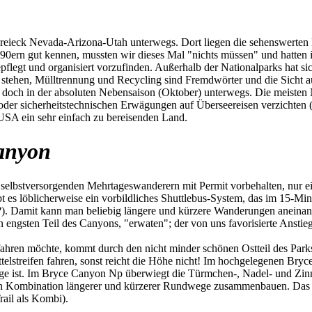
ieck Nevada-Arizona-Utah unterwegs. Dort liegen die sehenswerten Na
 90ern gut kennen, mussten wir dieses Mal "nichts müssen" und hatten
pflegt und organisiert vorzufinden. Außerhalb der Nationalparks hat si
 stehen, Mülltrennung und Recycling sind Fremdwörter und die Sicht auf
ir doch in der absoluten Nebensaison (Oktober) unterwegs. Die meiste
n oder sicherheitstechnischen Erwägungen auf Überseereisen verzichte
 USA ein sehr einfach zu bereisenden Land.
anyon
selbstversorgenden Mehrtageswanderern mit Permit vorbehalten, nur ein 
ibt es löblicherweise ein vorbildliches Shuttlebus-System, das im 15-Mi
?). Damit kann man beliebig längere und kürzere Wanderungen aneinan
n engsten Teil des Canyons, "erwaten"; der von uns favorisierte Anst
en möchte, kommt durch den nicht minder schönen Ostteil des Parks.
elstreifen fahren, sonst reicht die Höhe nicht! Im hochgelegenen Br
ge ist. Im Bryce Canyon Np überwiegt die Türmchen-, Nadel- und Zinn
h Kombination längerer und kürzerer Rundwege zusammenbauen. Das ist 
ail als Kombi).