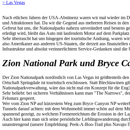
> Las Vegas
Nach etlichen Jahren der USA-Abstinenz waren wir mal wieder im Dre
und Attraktionen hat. Da wir die Gegend aus mehreren Reisen in den
Gefreut hat uns, die Nationalparks nahezu unverändert und bestens ge
erledigt wird, bleibt das Auto mit laufendem Motor auf dem Parkplatz
Sehr überrascht hat uns hingegen der touristische Andrang, waren w
also Amerikaner aus anderen US-Staaten, die derzeit aus finanzielle
Infrastruktur und absolut verinnerlichtem Service-Gedanken sind die
Zion National Park und Bryce C
Der Zion Nationalpark nordöstlich von Las Vegas ist größtenteils den 
Ortschaft Springdale ist touristisch erschlossen. Statt Blechlawinen g
Nationalparkverwaltung, wäre das nicht mal ein Konzept für die Eng
Sehr beliebt: bei sicheren Verhältnissen kann man "The Narrows", de
Felssturz gesperrt.
Wer vom Zion NP auf kürzestem Weg zum Bryce Canyon NP weiterfahr
Tunnels darauf achten: mit dem Wohnmobil immer schön auf dem Mitt
spannend gezeigt, zu welchem Formenreichtum die Erosion in der La
Auch hier kann man sich seine persönliche Lieblingswanderung durc
unanstrengend (unsere Empfehlung: Peek-A-Boo-Trail plus Navajo-Tr