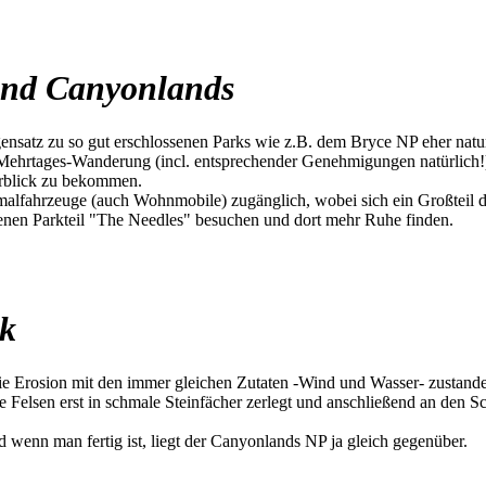
 und Canyonlands
nsatz zu so gut erschlossenen Parks wie z.B. dem Bryce NP eher naturb
Mehrtages-Wanderung (incl. entsprechender Genehmigungen natürlich!).
rblick zu bekommen.
lfahrzeuge (auch Wohnmobile) zugänglich, wobei sich ein Großteil der
egenen Parkteil "The Needles" besuchen und dort mehr Ruhe finden.
rk
die Erosion mit den immer gleichen Zutaten -Wind und Wasser- zustande
Felsen erst in schmale Steinfächer zerlegt und anschließend an den S
wenn man fertig ist, liegt der Canyonlands NP ja gleich gegenüber.