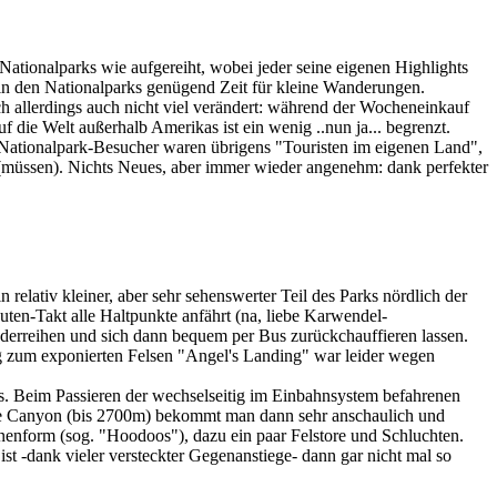
tionalparks wie aufgereiht, wobei jeder seine eigenen Highlights
 in den Nationalparks genügend Zeit für kleine Wanderungen.
ch allerdings auch nicht viel verändert: während der Wocheneinkauf
 die Welt außerhalb Amerikas ist ein wenig ..nun ja... begrenzt.
n Nationalpark-Besucher waren übrigens "Touristen im eigenen Land",
n (müssen). Nichts Neues, aber immer wieder angenehm: dank perfekter
relativ kleiner, aber sehr sehenswerter Teil des Parks nördlich der
nuten-Takt alle Haltpunkte anfährt (na, liebe Karwendel-
derreihen und sich dann bequem per Bus zurückchauffieren lassen.
ieg zum exponierten Felsen "Angel's Landing" war leider wegen
 Beim Passieren der wechselseitig im Einbahnsystem befahrenen
yce Canyon (bis 2700m) bekommt man dann sehr anschaulich und
enform (sog. "Hoodoos"), dazu ein paar Felstore und Schluchten.
-dank vieler versteckter Gegenanstiege- dann gar nicht mal so