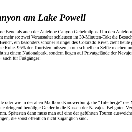
anyon am Lake Powell
e Bend als auch der Antelope Canyon Geheimtipps. Um den Antelope C
cht mehr so: zwei Veranstalter schleusen im 30-Minuten-Takt die Besuc
Bend", ein besonders schöner Kringel des Colorado River, zieht heut
ne Ruhe. 95% der Touristen müssen ja nur schnell ein Selfie machen und
t zu einem Nationalpark, sondern liegen auf Privatgelände der Navajos.
- auch für Fußgänger!
te oder wie in der alten Marlboro-Kinowerbung: die "Tafelberge" des 
te dringend benötigte Gelder in die Kassen der Navajos. Bei guten Ve
mm. Spätesten dann muss man auf eine der geführten Touren ausweichen.
en, die sonst öffentlich nicht zugänglich sind.