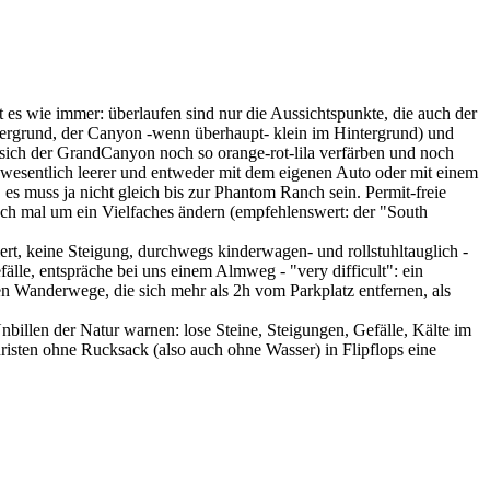
es wie immer: überlaufen sind nur die Aussichtspunkte, die auch der
rdergrund, der Canyon -wenn überhaupt- klein im Hintergrund) und
 sich der GrandCanyon noch so orange-rot-lila verfärben und noch
t wesentlich leerer und entweder mit dem eigenen Auto oder mit einem
s muss ja nicht gleich bis zur Phantom Ranch sein. Permit-freie
ch mal um ein Vielfaches ändern (empfehlenswert: der "South
rt, keine Steigung, durchwegs kinderwagen- und rollstuhltauglich -
fälle, entspräche bei uns einem Almweg - "very difficult": ein
n Wanderwege, die sich mehr als 2h vom Parkplatz entfernen, als
billen der Natur warnen: lose Steine, Steigungen, Gefälle, Kälte im
isten ohne Rucksack (also auch ohne Wasser) in Flipflops eine