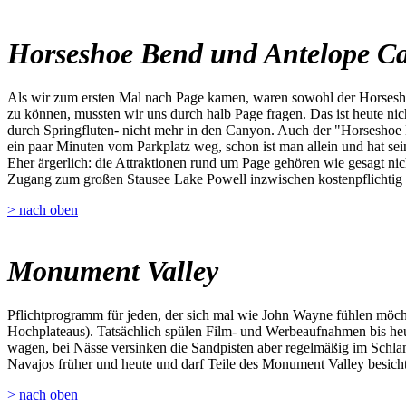
Horseshoe Bend und Antelope C
Als wir zum ersten Mal nach Page kamen, waren sowohl der Horsesho
zu können, mussten wir uns durch halb Page fragen. Das ist heute ni
durch Springfluten- nicht mehr in den Canyon. Auch der "Horseshoe 
ein paar Minuten vom Parkplatz weg, schon ist man allein und hat sei
Eher ärgerlich: die Attraktionen rund um Page gehören wie gesagt nich
Zugang zum großen Stausee Lake Powell inzwischen kostenpflichtig 
> nach oben
Monument Valley
Pflichtprogramm für jeden, der sich mal wie John Wayne fühlen möch
Hochplateaus). Tatsächlich spülen Film- und Werbeaufnahmen bis heu
wagen, bei Nässe versinken die Sandpisten aber regelmäßig im Schla
Navajos früher und heute und darf Teile des Monument Valley besichtig
> nach oben