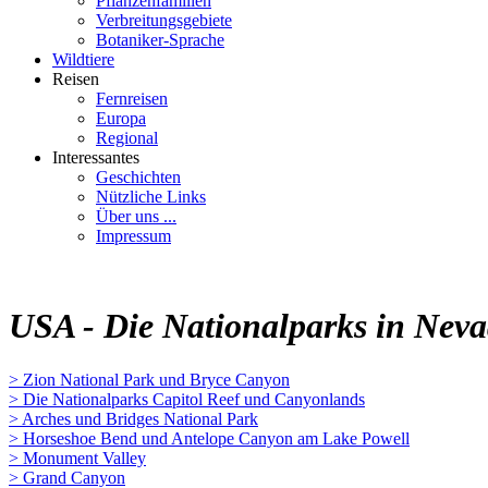
Pflanzenfamilien
Verbreitungsgebiete
Botaniker-Sprache
Wildtiere
Reisen
Fernreisen
Europa
Regional
Interessantes
Geschichten
Nützliche Links
Über uns ...
Impressum
USA - Die Nationalparks in Neva
> Zion National Park und Bryce Canyon
> Die Nationalparks Capitol Reef und Canyonlands
> Arches und Bridges National Park
> Horseshoe Bend und Antelope Canyon am Lake Powell
> Monument Valley
> Grand Canyon