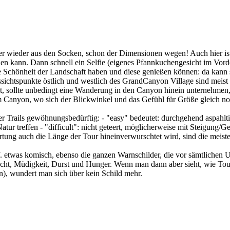
r wieder aus den Socken, schon der Dimensionen wegen! Auch hier ist 
ichen kann. Dann schnell ein Selfie (eigenes Pfannkuchengesicht im Vo
die Schönheit der Landschaft haben und diese genießen können: da kann
ussichtspunkte östlich und westlich des GrandCanyon Village sind meis
, sollte unbedingt eine Wanderung in den Canyon hinein unternehmen, e
 Canyon, wo sich der Blickwinkel und das Gefühl für Größe gleich no
 Trails gewöhnungsbedürftig: - "easy" bedeutet: durchgehend aspahltie
ur treffen - "difficult": nicht geteert, möglicherweise mit Steigung/Ge
ung auch die Länge der Tour hineinverwurschtet wird, sind die meiste
etwas komisch, ebenso die ganzen Warnschilder, die vor sämtlichen Un
cht, Müdigkeit, Durst und Hunger. Wenn man dann aber sieht, wie Tour
, wundert man sich über kein Schild mehr.