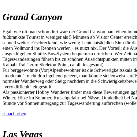
Grand Canyon
Egal, wie oft man schon dort war: der Grand Canyon haut einen imme
fußkrankste Tourist in weniger als 5 Minuten ab Visitor Center erre
schnell weiter. Erschreckend, wie wenig Leute tatsächlich Sinn für 
einen Vollmond ins Rennen werfen - es nutzt nix. Der Vorteil: die A
ausgeklügelten Shuttle-Bus-System bequem zu erreichen. Wer Zeit hat
Tageswanderungen führen bis zu schönen Aussichtspunkten mitten im
Kaibab Trail" zum Skeleton Point, ca. 4h insgesamt).
Für berggewohnte (Vor)Alpenbewohner ist die Schwierigkeitsskala der
"moderate": nicht durchgehend geteert, man könnte stellenweise auf Nat
normaler Wanderweg oder Steig; nachdem in die Schwierigkeitsbewert
"very difficult" eingestuft.
Als passionierter Hobby-Wanderer findet man diese Bewertungen ggf. 
Winter, Hitze im Sommer, Rutschgefahr bei Nässe, Dunkelheit bei Na
Stunde vor Sonnenuntergang zur Tageswanderung aufbrechen (wollen)
> nach oben
Las Vegas