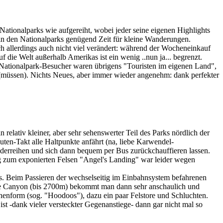
tionalparks wie aufgereiht, wobei jeder seine eigenen Highlights
 in den Nationalparks genügend Zeit für kleine Wanderungen.
ch allerdings auch nicht viel verändert: während der Wocheneinkauf
 die Welt außerhalb Amerikas ist ein wenig ..nun ja... begrenzt.
n Nationalpark-Besucher waren übrigens "Touristen im eigenen Land",
n (müssen). Nichts Neues, aber immer wieder angenehm: dank perfekter
relativ kleiner, aber sehr sehenswerter Teil des Parks nördlich der
nuten-Takt alle Haltpunkte anfährt (na, liebe Karwendel-
derreihen und sich dann bequem per Bus zurückchauffieren lassen.
ieg zum exponierten Felsen "Angel's Landing" war leider wegen
 Beim Passieren der wechselseitig im Einbahnsystem befahrenen
yce Canyon (bis 2700m) bekommt man dann sehr anschaulich und
enform (sog. "Hoodoos"), dazu ein paar Felstore und Schluchten.
-dank vieler versteckter Gegenanstiege- dann gar nicht mal so