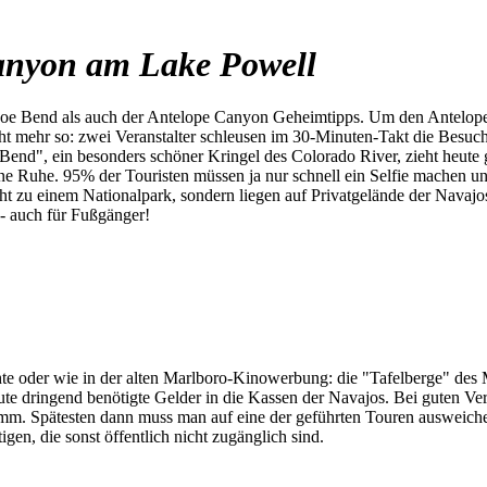
anyon am Lake Powell
e Bend als auch der Antelope Canyon Geheimtipps. Um den Antelope C
cht mehr so: zwei Veranstalter schleusen im 30-Minuten-Takt die Besuc
Bend", ein besonders schöner Kringel des Colorado River, zieht heut
ne Ruhe. 95% der Touristen müssen ja nur schnell ein Selfie machen und
t zu einem Nationalpark, sondern liegen auf Privatgelände der Navajos.
- auch für Fußgänger!
te oder wie in der alten Marlboro-Kinowerbung: die "Tafelberge" des 
te dringend benötigte Gelder in die Kassen der Navajos. Bei guten Ve
mm. Spätesten dann muss man auf eine der geführten Touren ausweichen.
en, die sonst öffentlich nicht zugänglich sind.