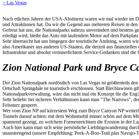
> Las Vegas
Nach etlichen Jahren der USA-Abstinenz waren wir mal wieder im Dre
und Attraktionen hat. Da wir die Gegend aus mehreren Reisen in den
Gefreut hat uns, die Nationalparks nahezu unverändert und bestens ge
erledigt wird, bleibt das Auto mit laufendem Motor auf dem Parkplatz
Sehr überrascht hat uns hingegen der touristische Andrang, waren w
also Amerikaner aus anderen US-Staaten, die derzeit aus finanzielle
Infrastruktur und absolut verinnerlichtem Service-Gedanken sind die
Zion National Park und Bryce C
Der Zion Nationalpark nordöstlich von Las Vegas ist größtenteils den 
Ortschaft Springdale ist touristisch erschlossen. Statt Blechlawinen g
Nationalparkverwaltung, wäre das nicht mal ein Konzept für die Eng
Sehr beliebt: bei sicheren Verhältnissen kann man "The Narrows", de
Felssturz gesperrt.
Wer vom Zion NP auf kürzestem Weg zum Bryce Canyon NP weiterfahr
Tunnels darauf achten: mit dem Wohnmobil immer schön auf dem Mitt
spannend gezeigt, zu welchem Formenreichtum die Erosion in der La
Auch hier kann man sich seine persönliche Lieblingswanderung durc
unanstrengend (unsere Empfehlung: Peek-A-Boo-Trail plus Navajo-Tr