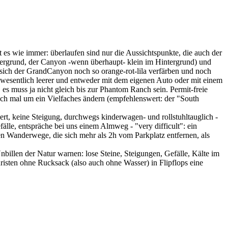
es wie immer: überlaufen sind nur die Aussichtspunkte, die auch der
rdergrund, der Canyon -wenn überhaupt- klein im Hintergrund) und
 sich der GrandCanyon noch so orange-rot-lila verfärben und noch
t wesentlich leerer und entweder mit dem eigenen Auto oder mit einem
s muss ja nicht gleich bis zur Phantom Ranch sein. Permit-freie
ch mal um ein Vielfaches ändern (empfehlenswert: der "South
rt, keine Steigung, durchwegs kinderwagen- und rollstuhltauglich -
fälle, entspräche bei uns einem Almweg - "very difficult": ein
n Wanderwege, die sich mehr als 2h vom Parkplatz entfernen, als
billen der Natur warnen: lose Steine, Steigungen, Gefälle, Kälte im
isten ohne Rucksack (also auch ohne Wasser) in Flipflops eine