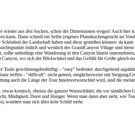
r wieder aus den Socken, schon der Dimensionen wegen! Auch hier ist 
ichen kann. Dann schnell ein Selfie (eigenes Pfannkuchengesicht im Vo
die Schönheit der Landschaft haben und diese genießen können: da kann
ussichtspunkte östlich und westlich des GrandCanyon Village sind meis
, sollte unbedingt eine Wanderung in den Canyon hinein unternehmen, e
 Canyon, wo sich der Blickwinkel und das Gefühl für Größe gleich no
 Trails gewöhnungsbedürftig: - "easy" bedeutet: durchgehend aspahltie
ur treffen - "difficult": nicht geteert, möglicherweise mit Steigung/Ge
ung auch die Länge der Tour hineinverwurschtet wird, sind die meiste
etwas komisch, ebenso die ganzen Warnschilder, die vor sämtlichen Un
cht, Müdigkeit, Durst und Hunger. Wenn man dann aber sieht, wie Tour
, wundert man sich über kein Schild mehr.