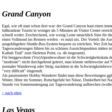
Grand Canyon
Egal, wie oft man schon dort war: der Grand Canyon haut einen imme
fußkrankste Tourist in weniger als 5 Minuten ab Visitor Center erre
schnell weiter. Erschreckend, wie wenig Leute tatsächlich Sinn für 
einen Vollmond ins Rennen werfen - es nutzt nix. Der Vorteil: die A
ausgeklügelten Shuttle-Bus-System bequem zu erreichen. Wer Zeit hat
Tageswanderungen führen bis zu schönen Aussichtspunkten mitten im
Kaibab Trail" zum Skeleton Point, ca. 4h insgesamt).
Für berggewohnte (Vor)Alpenbewohner ist die Schwierigkeitsskala der
"moderate": nicht durchgehend geteert, man könnte stellenweise auf Nat
normaler Wanderweg oder Steig; nachdem in die Schwierigkeitsbewert
"very difficult" eingestuft.
Als passionierter Hobby-Wanderer findet man diese Bewertungen ggf. 
Winter, Hitze im Sommer, Rutschgefahr bei Nässe, Dunkelheit bei Na
Stunde vor Sonnenuntergang zur Tageswanderung aufbrechen (wollen)
> nach oben
Las Vegas