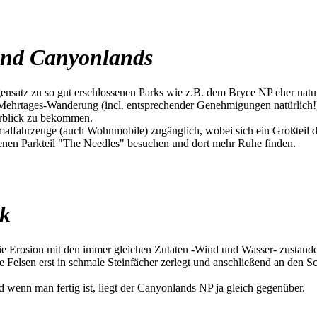
 und Canyonlands
nsatz zu so gut erschlossenen Parks wie z.B. dem Bryce NP eher naturb
Mehrtages-Wanderung (incl. entsprechender Genehmigungen natürlich!).
rblick zu bekommen.
lfahrzeuge (auch Wohnmobile) zugänglich, wobei sich ein Großteil der
egenen Parkteil "The Needles" besuchen und dort mehr Ruhe finden.
rk
die Erosion mit den immer gleichen Zutaten -Wind und Wasser- zustande
Felsen erst in schmale Steinfächer zerlegt und anschließend an den S
wenn man fertig ist, liegt der Canyonlands NP ja gleich gegenüber.