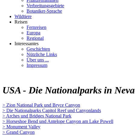
Pflanzenfamilien
Verbreitungsgebiete
Botaniker-Sprache
Wildtiere
Reisen
Fernreisen
Europa
Regional
Interessantes
Geschichten
Nützliche Links
Über uns ...
Impressum
USA - Die Nationalparks in Neva
> Zion National Park und Bryce Canyon
> Die Nationalparks Capitol Reef und Canyonlands
> Arches und Bridges National Park
> Horseshoe Bend und Antelope Canyon am Lake Powell
> Monument Valley
> Grand Canyon