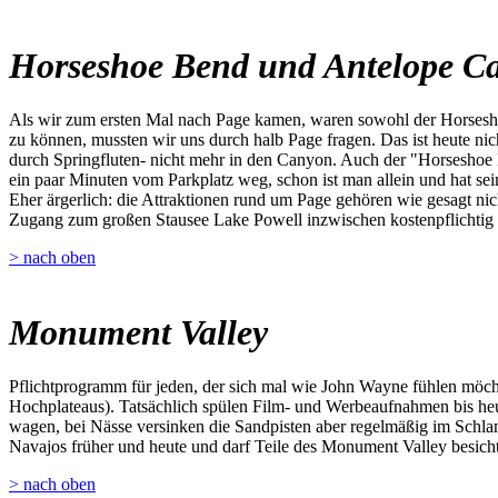
Horseshoe Bend und Antelope C
Als wir zum ersten Mal nach Page kamen, waren sowohl der Horsesho
zu können, mussten wir uns durch halb Page fragen. Das ist heute ni
durch Springfluten- nicht mehr in den Canyon. Auch der "Horseshoe 
ein paar Minuten vom Parkplatz weg, schon ist man allein und hat sei
Eher ärgerlich: die Attraktionen rund um Page gehören wie gesagt nich
Zugang zum großen Stausee Lake Powell inzwischen kostenpflichtig 
> nach oben
Monument Valley
Pflichtprogramm für jeden, der sich mal wie John Wayne fühlen möch
Hochplateaus). Tatsächlich spülen Film- und Werbeaufnahmen bis heu
wagen, bei Nässe versinken die Sandpisten aber regelmäßig im Schla
Navajos früher und heute und darf Teile des Monument Valley besichtig
> nach oben