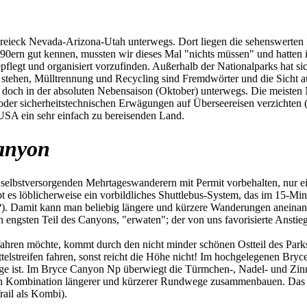
ieck Nevada-Arizona-Utah unterwegs. Dort liegen die sehenswerten Na
 90ern gut kennen, mussten wir dieses Mal "nichts müssen" und hatten
pflegt und organisiert vorzufinden. Außerhalb der Nationalparks hat si
 stehen, Mülltrennung und Recycling sind Fremdwörter und die Sicht auf
ir doch in der absoluten Nebensaison (Oktober) unterwegs. Die meiste
n oder sicherheitstechnischen Erwägungen auf Überseereisen verzichte
 USA ein sehr einfach zu bereisenden Land.
anyon
selbstversorgenden Mehrtageswanderern mit Permit vorbehalten, nur ein 
ibt es löblicherweise ein vorbildliches Shuttlebus-System, das im 15-Mi
?). Damit kann man beliebig längere und kürzere Wanderungen aneinan
n engsten Teil des Canyons, "erwaten"; der von uns favorisierte Anst
en möchte, kommt durch den nicht minder schönen Ostteil des Parks.
elstreifen fahren, sonst reicht die Höhe nicht! Im hochgelegenen Br
ge ist. Im Bryce Canyon Np überwiegt die Türmchen-, Nadel- und Zinn
h Kombination längerer und kürzerer Rundwege zusammenbauen. Das ist 
ail als Kombi).