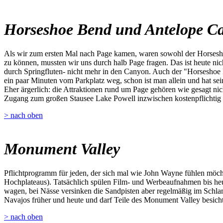
Horseshoe Bend und Antelope C
Als wir zum ersten Mal nach Page kamen, waren sowohl der Horsesho
zu können, mussten wir uns durch halb Page fragen. Das ist heute ni
durch Springfluten- nicht mehr in den Canyon. Auch der "Horseshoe 
ein paar Minuten vom Parkplatz weg, schon ist man allein und hat sei
Eher ärgerlich: die Attraktionen rund um Page gehören wie gesagt nich
Zugang zum großen Stausee Lake Powell inzwischen kostenpflichtig 
> nach oben
Monument Valley
Pflichtprogramm für jeden, der sich mal wie John Wayne fühlen möch
Hochplateaus). Tatsächlich spülen Film- und Werbeaufnahmen bis heu
wagen, bei Nässe versinken die Sandpisten aber regelmäßig im Schla
Navajos früher und heute und darf Teile des Monument Valley besichtig
> nach oben