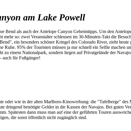
anyon am Lake Powell
e Bend als auch der Antelope Canyon Geheimtipps. Um den Antelope C
cht mehr so: zwei Veranstalter schleusen im 30-Minuten-Takt die Besuc
Bend", ein besonders schöner Kringel des Colorado River, zieht heut
ne Ruhe. 95% der Touristen müssen ja nur schnell ein Selfie machen und
t zu einem Nationalpark, sondern liegen auf Privatgelände der Navajos.
- auch für Fußgänger!
te oder wie in der alten Marlboro-Kinowerbung: die "Tafelberge" des 
te dringend benötigte Gelder in die Kassen der Navajos. Bei guten Ve
mm. Spätesten dann muss man auf eine der geführten Touren ausweichen.
en, die sonst öffentlich nicht zugänglich sind.