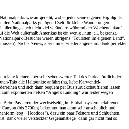
tionalparks wie aufgereiht, wobei jeder seine eigenen Highlights
 in den Nationalparks genügend Zeit für kleine Wanderungen.
ch allerdings auch nicht viel verändert: während der Wocheneinkauf
 die Welt außerhalb Amerikas ist ein wenig ..nun ja... begrenzt.
n Nationalpark-Besucher waren übrigens "Touristen im eigenen Land",
n (müssen). Nichts Neues, aber immer wieder angenehm: dank perfekter
relativ kleiner, aber sehr sehenswerter Teil des Parks nördlich der
nuten-Takt alle Haltpunkte anfährt (na, liebe Karwendel-
derreihen und sich dann bequem per Bus zurückchauffieren lassen.
ieg zum exponierten Felsen "Angel's Landing" war leider wegen
 Beim Passieren der wechselseitig im Einbahnsystem befahrenen
yce Canyon (bis 2700m) bekommt man dann sehr anschaulich und
enform (sog. "Hoodoos"), dazu ein paar Felstore und Schluchten.
-dank vieler versteckter Gegenanstiege- dann gar nicht mal so