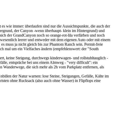
es wie immer: überlaufen sind nur die Aussichtspunkte, die auch der
rdergrund, der Canyon -wenn überhaupt- klein im Hintergrund) und
 sich der GrandCanyon noch so orange-rot-lila verfärben und noch
t wesentlich leerer und entweder mit dem eigenen Auto oder mit einem
s muss ja nicht gleich bis zur Phantom Ranch sein. Permit-freie
ch mal um ein Vielfaches ändern (empfehlenswert: der "South
rt, keine Steigung, durchwegs kinderwagen- und rollstuhltauglich -
fälle, entspräche bei uns einem Almweg - "very difficult": ein
n Wanderwege, die sich mehr als 2h vom Parkplatz entfernen, als
billen der Natur warnen: lose Steine, Steigungen, Gefälle, Kälte im
isten ohne Rucksack (also auch ohne Wasser) in Flipflops eine