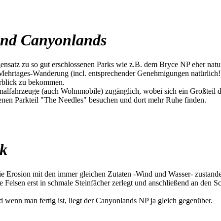
 und Canyonlands
nsatz zu so gut erschlossenen Parks wie z.B. dem Bryce NP eher naturb
Mehrtages-Wanderung (incl. entsprechender Genehmigungen natürlich!).
rblick zu bekommen.
lfahrzeuge (auch Wohnmobile) zugänglich, wobei sich ein Großteil der
egenen Parkteil "The Needles" besuchen und dort mehr Ruhe finden.
rk
die Erosion mit den immer gleichen Zutaten -Wind und Wasser- zustande
Felsen erst in schmale Steinfächer zerlegt und anschließend an den S
wenn man fertig ist, liegt der Canyonlands NP ja gleich gegenüber.