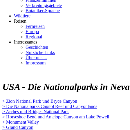
Pflanzenfamilien
Verbreitungsgebiete
Botaniker-Sprache
Wildtiere
Reisen
Fernreisen
Europa
Regional
Interessantes
Geschichten
Nützliche Links
Über uns ...
Impressum
USA - Die Nationalparks in Neva
> Zion National Park und Bryce Canyon
> Die Nationalparks Capitol Reef und Canyonlands
> Arches und Bridges National Park
> Horseshoe Bend und Antelope Canyon am Lake Powell
> Monument Valley
> Grand Canyon