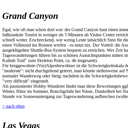
Grand Canyon
Egal, wie oft man schon dort war: der Grand Canyon haut einen imme
fußkrankste Tourist in weniger als 5 Minuten ab Visitor Center erre
schnell weiter. Erschreckend, wie wenig Leute tatsächlich Sinn für 
einen Vollmond ins Rennen werfen - es nutzt nix. Der Vorteil: die A
ausgeklügelten Shuttle-Bus-System bequem zu erreichen. Wer Zeit hat
Tageswanderungen führen bis zu schönen Aussichtspunkten mitten im
Kaibab Trail" zum Skeleton Point, ca. 4h insgesamt).
Für berggewohnte (Vor)Alpenbewohner ist die Schwierigkeitsskala der
"moderate": nicht durchgehend geteert, man könnte stellenweise auf Nat
normaler Wanderweg oder Steig; nachdem in die Schwierigkeitsbewert
"very difficult" eingestuft.
Als passionierter Hobby-Wanderer findet man diese Bewertungen ggf. 
Winter, Hitze im Sommer, Rutschgefahr bei Nässe, Dunkelheit bei Na
Stunde vor Sonnenuntergang zur Tageswanderung aufbrechen (wollen)
> nach oben
Las Vegas