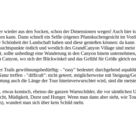
r wieder aus den Socken, schon der Dimensionen wegen! Auch hier ist 
ichen kann. Dann schnell ein Selfie (eigenes Pfannkuchengesicht im Vo
die Schönheit der Landschaft haben und diese genießen können: da kann
ussichtspunkte östlich und westlich des GrandCanyon Village sind meis
, sollte unbedingt eine Wanderung in den Canyon hinein unternehmen, e
 Canyon, wo sich der Blickwinkel und das Gefühl für Größe gleich no
 Trails gewöhnungsbedürftig: - "easy" bedeutet: durchgehend aspahltie
ur treffen - "difficult": nicht geteert, möglicherweise mit Steigung/Ge
ung auch die Länge der Tour hineinverwurschtet wird, sind die meiste
etwas komisch, ebenso die ganzen Warnschilder, die vor sämtlichen Un
cht, Müdigkeit, Durst und Hunger. Wenn man dann aber sieht, wie Tour
, wundert man sich über kein Schild mehr.