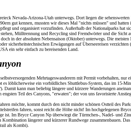
ieck Nevada-Arizona-Utah unterwegs. Dort liegen die sehenswerten Na
 90ern gut kennen, mussten wir dieses Mal "nichts müssen" und hatten
pflegt und organisiert vorzufinden. Außerhalb der Nationalparks hat si
 stehen, Mülltrennung und Recycling sind Fremdwörter und die Sicht auf
ir doch in der absoluten Nebensaison (Oktober) unterwegs. Die meiste
n oder sicherheitstechnischen Erwägungen auf Überseereisen verzichte
 USA ein sehr einfach zu bereisenden Land.
anyon
selbstversorgenden Mehrtageswanderern mit Permit vorbehalten, nur ein 
ibt es löblicherweise ein vorbildliches Shuttlebus-System, das im 15-Mi
?). Damit kann man beliebig längere und kürzere Wanderungen aneinan
n engsten Teil des Canyons, "erwaten"; der von uns favorisierte Anst
en möchte, kommt durch den nicht minder schönen Ostteil des Parks.
elstreifen fahren, sonst reicht die Höhe nicht! Im hochgelegenen Br
ge ist. Im Bryce Canyon Np überwiegt die Türmchen-, Nadel- und Zinn
h Kombination längerer und kürzerer Rundwege zusammenbauen. Das ist 
ail als Kombi).