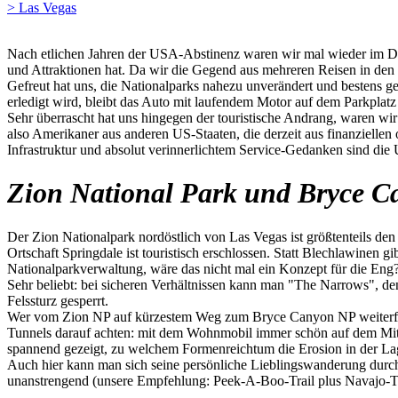
> Las Vegas
Nach etlichen Jahren der USA-Abstinenz waren wir mal wieder im Dre
und Attraktionen hat. Da wir die Gegend aus mehreren Reisen in den
Gefreut hat uns, die Nationalparks nahezu unverändert und bestens ge
erledigt wird, bleibt das Auto mit laufendem Motor auf dem Parkplatz
Sehr überrascht hat uns hingegen der touristische Andrang, waren w
also Amerikaner aus anderen US-Staaten, die derzeit aus finanzielle
Infrastruktur und absolut verinnerlichtem Service-Gedanken sind die
Zion National Park und Bryce C
Der Zion Nationalpark nordöstlich von Las Vegas ist größtenteils den 
Ortschaft Springdale ist touristisch erschlossen. Statt Blechlawinen g
Nationalparkverwaltung, wäre das nicht mal ein Konzept für die Eng
Sehr beliebt: bei sicheren Verhältnissen kann man "The Narrows", de
Felssturz gesperrt.
Wer vom Zion NP auf kürzestem Weg zum Bryce Canyon NP weiterfahr
Tunnels darauf achten: mit dem Wohnmobil immer schön auf dem Mitt
spannend gezeigt, zu welchem Formenreichtum die Erosion in der La
Auch hier kann man sich seine persönliche Lieblingswanderung durc
unanstrengend (unsere Empfehlung: Peek-A-Boo-Trail plus Navajo-Tr