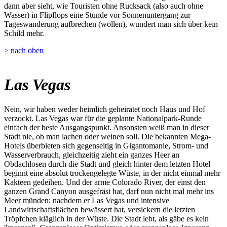
dann aber sieht, wie Touristen ohne Rucksack (also auch ohne
Wasser) in Flipflops eine Stunde vor Sonnenuntergang zur
Tageswanderung aufbrechen (wollen), wundert man sich über kein
Schild mehr.
> nach oben
Las Vegas
Nein, wir haben weder heimlich geheiratet noch Haus und Hof
verzockt. Las Vegas war für die geplante Nationalpark-Runde
einfach der beste Ausgangspunkt. Ansonsten weiß man in dieser
Stadt nie, ob man lachen oder weinen soll. Die bekannten Mega-
Hotels überbieten sich gegenseitig in Gigantomanie, Strom- und
Wasserverbrauch, gleichzeitig zieht ein ganzes Heer an
Obdachlosen durch die Stadt und gleich hinter dem letzten Hotel
beginnt eine absolut trockengelegte Wüste, in der nicht einmal mehr
Kakteen gedeihen. Und der arme Colorado River, der einst den
ganzen Grand Canyon ausgefräst hat, darf nun nicht mal mehr ins
Meer münden; nachdem er Las Vegas und intensive
Landwirtschaftsflächen bewässert hat, versickern die letzten
Tröpfchen kläglich in der Wüste. Die Stadt lebt, als gäbe es kein