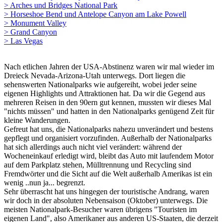
> Arches und Bridges National Park
> Horseshoe Bend und Antelope Canyon am Lake Powell
> Monument Valley
> Grand Canyon
> Las Vegas
Nach etlichen Jahren der USA-Abstinenz waren wir mal wieder im
Dreieck Nevada-Arizona-Utah unterwegs. Dort liegen die
sehenswerten Nationalparks wie aufgereiht, wobei jeder seine
eigenen Highlights und Attraktionen hat. Da wir die Gegend aus
mehreren Reisen in den 90ern gut kennen, mussten wir dieses Mal
"nichts müssen" und hatten in den Nationalparks genügend Zeit für
kleine Wanderungen.
Gefreut hat uns, die Nationalparks nahezu unverändert und bestens
gepflegt und organisiert vorzufinden. Außerhalb der Nationalparks
hat sich allerdings auch nicht viel verändert: während der
Wocheneinkauf erledigt wird, bleibt das Auto mit laufendem Motor
auf dem Parkplatz stehen, Mülltrennung und Recycling sind
Fremdwörter und die Sicht auf die Welt außerhalb Amerikas ist ein
wenig ..nun ja... begrenzt.
Sehr überrascht hat uns hingegen der touristische Andrang, waren
wir doch in der absoluten Nebensaison (Oktober) unterwegs. Die
meisten Nationalpark-Besucher waren übrigens "Touristen im
eigenen Land", also Amerikaner aus anderen US-Staaten, die derzeit