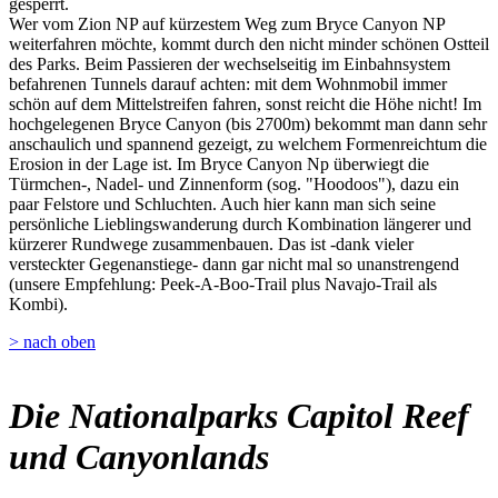
gesperrt.
Wer vom Zion NP auf kürzestem Weg zum Bryce Canyon NP
weiterfahren möchte, kommt durch den nicht minder schönen Ostteil
des Parks. Beim Passieren der wechselseitig im Einbahnsystem
befahrenen Tunnels darauf achten: mit dem Wohnmobil immer
schön auf dem Mittelstreifen fahren, sonst reicht die Höhe nicht! Im
hochgelegenen Bryce Canyon (bis 2700m) bekommt man dann sehr
anschaulich und spannend gezeigt, zu welchem Formenreichtum die
Erosion in der Lage ist. Im Bryce Canyon Np überwiegt die
Türmchen-, Nadel- und Zinnenform (sog. "Hoodoos"), dazu ein
paar Felstore und Schluchten. Auch hier kann man sich seine
persönliche Lieblingswanderung durch Kombination längerer und
kürzerer Rundwege zusammenbauen. Das ist -dank vieler
versteckter Gegenanstiege- dann gar nicht mal so unanstrengend
(unsere Empfehlung: Peek-A-Boo-Trail plus Navajo-Trail als
Kombi).
> nach oben
Die Nationalparks Capitol Reef
und Canyonlands