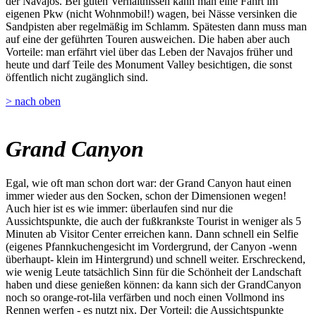
der Navajos. Bei guten Verhältnissen kann man eine Fahrt im
eigenen Pkw (nicht Wohnmobil!) wagen, bei Nässe versinken die
Sandpisten aber regelmäßig im Schlamm. Spätesten dann muss man
auf eine der geführten Touren ausweichen. Die haben aber auch
Vorteile: man erfährt viel über das Leben der Navajos früher und
heute und darf Teile des Monument Valley besichtigen, die sonst
öffentlich nicht zugänglich sind.
> nach oben
Grand Canyon
Egal, wie oft man schon dort war: der Grand Canyon haut einen
immer wieder aus den Socken, schon der Dimensionen wegen!
Auch hier ist es wie immer: überlaufen sind nur die
Aussichtspunkte, die auch der fußkrankste Tourist in weniger als 5
Minuten ab Visitor Center erreichen kann. Dann schnell ein Selfie
(eigenes Pfannkuchengesicht im Vordergrund, der Canyon -wenn
überhaupt- klein im Hintergrund) und schnell weiter. Erschreckend,
wie wenig Leute tatsächlich Sinn für die Schönheit der Landschaft
haben und diese genießen können: da kann sich der GrandCanyon
noch so orange-rot-lila verfärben und noch einen Vollmond ins
Rennen werfen - es nutzt nix. Der Vorteil: die Aussichtspunkte