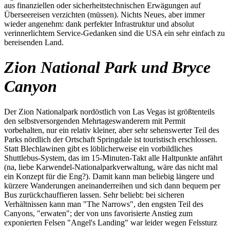
aus finanziellen oder sicherheitstechnischen Erwägungen auf
Überseereisen verzichten (müssen). Nichts Neues, aber immer
wieder angenehm: dank perfekter Infrastruktur und absolut
verinnerlichtem Service-Gedanken sind die USA ein sehr einfach zu
bereisenden Land.
Zion National Park und Bryce
Canyon
Der Zion Nationalpark nordöstlich von Las Vegas ist größtenteils
den selbstversorgenden Mehrtageswanderern mit Permit
vorbehalten, nur ein relativ kleiner, aber sehr sehenswerter Teil des
Parks nördlich der Ortschaft Springdale ist touristisch erschlossen.
Statt Blechlawinen gibt es löblicherweise ein vorbildliches
Shuttlebus-System, das im 15-Minuten-Takt alle Haltpunkte anfährt
(na, liebe Karwendel-Nationalparkverwaltung, wäre das nicht mal
ein Konzept für die Eng?). Damit kann man beliebig längere und
kürzere Wanderungen aneinanderreihen und sich dann bequem per
Bus zurückchauffieren lassen. Sehr beliebt: bei sicheren
Verhältnissen kann man "The Narrows", den engsten Teil des
Canyons, "erwaten"; der von uns favorisierte Anstieg zum
exponierten Felsen "Angel's Landing" war leider wegen Felssturz