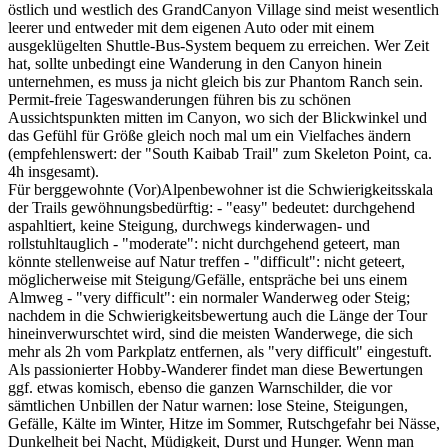
östlich und westlich des GrandCanyon Village sind meist wesentlich
leerer und entweder mit dem eigenen Auto oder mit einem
ausgeklügelten Shuttle-Bus-System bequem zu erreichen. Wer Zeit
hat, sollte unbedingt eine Wanderung in den Canyon hinein
unternehmen, es muss ja nicht gleich bis zur Phantom Ranch sein.
Permit-freie Tageswanderungen führen bis zu schönen
Aussichtspunkten mitten im Canyon, wo sich der Blickwinkel und
das Gefühl für Größe gleich noch mal um ein Vielfaches ändern
(empfehlenswert: der "South Kaibab Trail" zum Skeleton Point, ca.
4h insgesamt).
Für berggewohnte (Vor)Alpenbewohner ist die Schwierigkeitsskala
der Trails gewöhnungsbedürftig: - "easy" bedeutet: durchgehend
aspahltiert, keine Steigung, durchwegs kinderwagen- und
rollstuhltauglich - "moderate": nicht durchgehend geteert, man
könnte stellenweise auf Natur treffen - "difficult": nicht geteert,
möglicherweise mit Steigung/Gefälle, entspräche bei uns einem
Almweg - "very difficult": ein normaler Wanderweg oder Steig;
nachdem in die Schwierigkeitsbewertung auch die Länge der Tour
hineinverwurschtet wird, sind die meisten Wanderwege, die sich
mehr als 2h vom Parkplatz entfernen, als "very difficult" eingestuft.
Als passionierter Hobby-Wanderer findet man diese Bewertungen
ggf. etwas komisch, ebenso die ganzen Warnschilder, die vor
sämtlichen Unbillen der Natur warnen: lose Steine, Steigungen,
Gefälle, Kälte im Winter, Hitze im Sommer, Rutschgefahr bei Nässe,
Dunkelheit bei Nacht, Müdigkeit, Durst und Hunger. Wenn man