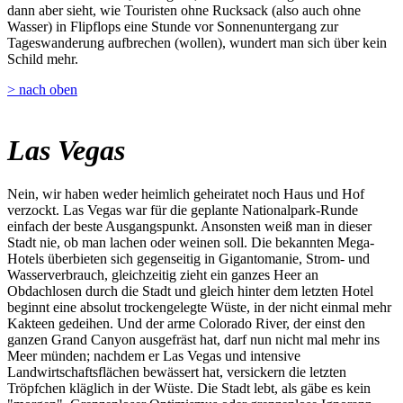
dann aber sieht, wie Touristen ohne Rucksack (also auch ohne
Wasser) in Flipflops eine Stunde vor Sonnenuntergang zur
Tageswanderung aufbrechen (wollen), wundert man sich über kein
Schild mehr.
> nach oben
Las Vegas
Nein, wir haben weder heimlich geheiratet noch Haus und Hof
verzockt. Las Vegas war für die geplante Nationalpark-Runde
einfach der beste Ausgangspunkt. Ansonsten weiß man in dieser
Stadt nie, ob man lachen oder weinen soll. Die bekannten Mega-
Hotels überbieten sich gegenseitig in Gigantomanie, Strom- und
Wasserverbrauch, gleichzeitig zieht ein ganzes Heer an
Obdachlosen durch die Stadt und gleich hinter dem letzten Hotel
beginnt eine absolut trockengelegte Wüste, in der nicht einmal mehr
Kakteen gedeihen. Und der arme Colorado River, der einst den
ganzen Grand Canyon ausgefräst hat, darf nun nicht mal mehr ins
Meer münden; nachdem er Las Vegas und intensive
Landwirtschaftsflächen bewässert hat, versickern die letzten
Tröpfchen kläglich in der Wüste. Die Stadt lebt, als gäbe es kein