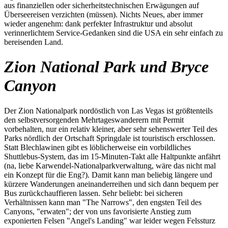
aus finanziellen oder sicherheitstechnischen Erwägungen auf
Überseereisen verzichten (müssen). Nichts Neues, aber immer
wieder angenehm: dank perfekter Infrastruktur und absolut
verinnerlichtem Service-Gedanken sind die USA ein sehr einfach zu
bereisenden Land.
Zion National Park und Bryce
Canyon
Der Zion Nationalpark nordöstlich von Las Vegas ist größtenteils
den selbstversorgenden Mehrtageswanderern mit Permit
vorbehalten, nur ein relativ kleiner, aber sehr sehenswerter Teil des
Parks nördlich der Ortschaft Springdale ist touristisch erschlossen.
Statt Blechlawinen gibt es löblicherweise ein vorbildliches
Shuttlebus-System, das im 15-Minuten-Takt alle Haltpunkte anfährt
(na, liebe Karwendel-Nationalparkverwaltung, wäre das nicht mal
ein Konzept für die Eng?). Damit kann man beliebig längere und
kürzere Wanderungen aneinanderreihen und sich dann bequem per
Bus zurückchauffieren lassen. Sehr beliebt: bei sicheren
Verhältnissen kann man "The Narrows", den engsten Teil des
Canyons, "erwaten"; der von uns favorisierte Anstieg zum
exponierten Felsen "Angel's Landing" war leider wegen Felssturz