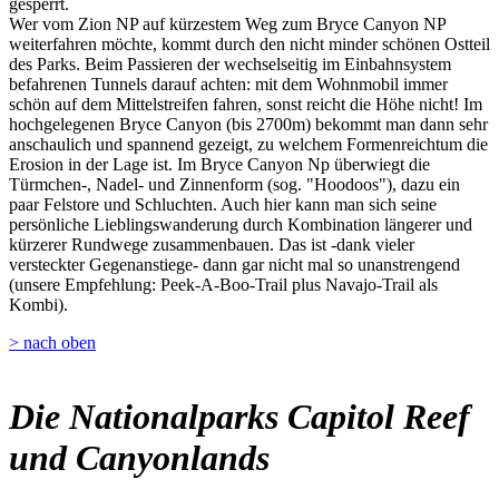
gesperrt.
Wer vom Zion NP auf kürzestem Weg zum Bryce Canyon NP
weiterfahren möchte, kommt durch den nicht minder schönen Ostteil
des Parks. Beim Passieren der wechselseitig im Einbahnsystem
befahrenen Tunnels darauf achten: mit dem Wohnmobil immer
schön auf dem Mittelstreifen fahren, sonst reicht die Höhe nicht! Im
hochgelegenen Bryce Canyon (bis 2700m) bekommt man dann sehr
anschaulich und spannend gezeigt, zu welchem Formenreichtum die
Erosion in der Lage ist. Im Bryce Canyon Np überwiegt die
Türmchen-, Nadel- und Zinnenform (sog. "Hoodoos"), dazu ein
paar Felstore und Schluchten. Auch hier kann man sich seine
persönliche Lieblingswanderung durch Kombination längerer und
kürzerer Rundwege zusammenbauen. Das ist -dank vieler
versteckter Gegenanstiege- dann gar nicht mal so unanstrengend
(unsere Empfehlung: Peek-A-Boo-Trail plus Navajo-Trail als
Kombi).
> nach oben
Die Nationalparks Capitol Reef
und Canyonlands