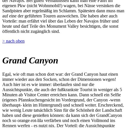
der Navajos. Bei guten Verhältnissen kann man eine Fahrt im
eigenen Pkw (nicht Wohnmobil!) wagen, bei Nässe versinken die
Sandpisten aber regelmäßig im Schlamm. Spätesten dann muss man
auf eine der geführten Touren ausweichen. Die haben aber auch
Vorteile: man erfährt viel über das Leben der Navajos früher und
heute und darf Teile des Monument Valley besichtigen, die sonst
öffentlich nicht zugänglich sind.
> nach oben
Grand Canyon
Egal, wie oft man schon dort war: der Grand Canyon haut einen
immer wieder aus den Socken, schon der Dimensionen wegen!
Auch hier ist es wie immer: überlaufen sind nur die
Aussichtspunkte, die auch der fußkrankste Tourist in weniger als 5
Minuten ab Visitor Center erreichen kann. Dann schnell ein Selfie
(eigenes Pfannkuchengesicht im Vordergrund, der Canyon -wenn
überhaupt- klein im Hintergrund) und schnell weiter. Erschreckend,
wie wenig Leute tatsächlich Sinn für die Schönheit der Landschaft
haben und diese genießen können: da kann sich der GrandCanyon
noch so orange-rot-lila verfärben und noch einen Vollmond ins
Rennen werfen - es nutzt nix. Der Vorteil: die Aussichtspunkte