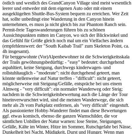
östlich und westlich des GrandCanyon Village sind meist wesentlich
leerer und entweder mit dem eigenen Auto oder mit einem
ausgeklügelten Shuttle-Bus-System bequem zu erreichen. Wer Zeit
hat, sollte unbedingt eine Wanderung in den Canyon hinein
unternehmen, es muss ja nicht gleich bis zur Phantom Ranch sein.
Permit-freie Tageswanderungen führen bis zu schönen
Aussichtspunkten mitten im Canyon, wo sich der Blickwinkel und
das Gefühl für Größe gleich noch mal um ein Vielfaches ändern
(empfehlenswert: der "South Kaibab Trail" zum Skeleton Point, ca.
4h insgesamt).
Für berggewohnte (Vor)Alpenbewohner ist die Schwierigkeitsskala
der Trails gewöhnungsbedürftig: - "easy" bedeutet: durchgehend
aspahltiert, keine Steigung, durchwegs kinderwagen- und
rollstuhltauglich - "moderate": nicht durchgehend geteert, man
könnte stellenweise auf Natur treffen - "difficult": nicht geteert,
möglicherweise mit Steigung/Gefälle, entspräche bei uns einem
Almweg - "very difficult": ein normaler Wanderweg oder Steig;
nachdem in die Schwierigkeitsbewertung auch die Länge der Tour
hineinverwurschtet wird, sind die meisten Wanderwege, die sich
mehr als 2h vom Parkplatz entfernen, als "very difficult" eingestuft.
Als passionierter Hobby-Wanderer findet man diese Bewertungen
ggf. etwas komisch, ebenso die ganzen Warnschilder, die vor
sämtlichen Unbillen der Natur warnen: lose Steine, Steigungen,
Gefälle, Kälte im Winter, Hitze im Sommer, Rutschgefahr bei Nässe,
Dunkelheit bei Nacht, Müdigkeit, Durst und Hunger. Wenn man