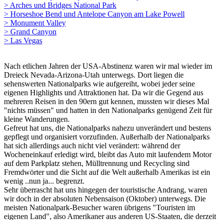
> Arches und Bridges National Park
> Horseshoe Bend und Antelope Canyon am Lake Powell
> Monument Valley
> Grand Canyon
> Las Vegas
Nach etlichen Jahren der USA-Abstinenz waren wir mal wieder im
Dreieck Nevada-Arizona-Utah unterwegs. Dort liegen die
sehenswerten Nationalparks wie aufgereiht, wobei jeder seine
eigenen Highlights und Attraktionen hat. Da wir die Gegend aus
mehreren Reisen in den 90ern gut kennen, mussten wir dieses Mal
"nichts müssen" und hatten in den Nationalparks genügend Zeit für
kleine Wanderungen.
Gefreut hat uns, die Nationalparks nahezu unverändert und bestens
gepflegt und organisiert vorzufinden. Außerhalb der Nationalparks
hat sich allerdings auch nicht viel verändert: während der
Wocheneinkauf erledigt wird, bleibt das Auto mit laufendem Motor
auf dem Parkplatz stehen, Mülltrennung und Recycling sind
Fremdwörter und die Sicht auf die Welt außerhalb Amerikas ist ein
wenig ..nun ja... begrenzt.
Sehr überrascht hat uns hingegen der touristische Andrang, waren
wir doch in der absoluten Nebensaison (Oktober) unterwegs. Die
meisten Nationalpark-Besucher waren übrigens "Touristen im
eigenen Land", also Amerikaner aus anderen US-Staaten, die derzeit