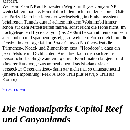
gesperrt.
Wer vom Zion NP auf kürzestem Weg zum Bryce Canyon NP
weiterfahren möchte, kommt durch den nicht minder schönen Ostteil
des Parks. Beim Passieren der wechselseitig im Einbahnsystem
befahrenen Tunnels darauf achten: mit dem Wohnmobil immer
schön auf dem Mittelstreifen fahren, sonst reicht die Höhe nicht! Im
hochgelegenen Bryce Canyon (bis 2700m) bekommt man dann sehr
anschaulich und spannend gezeigt, zu welchem Formenreichtum die
Erosion in der Lage ist. Im Bryce Canyon Np überwiegt die
Türmchen-, Nadel- und Zinnenform (sog. "Hoodoos"), dazu ein
paar Felstore und Schluchten. Auch hier kann man sich seine
persönliche Lieblingswanderung durch Kombination längerer und
kürzerer Rundwege zusammenbauen. Das ist -dank vieler
versteckter Gegenanstiege- dann gar nicht mal so unanstrengend
(unsere Empfehlung: Peek-A-Boo-Trail plus Navajo-Trail als
Kombi).
> nach oben
Die Nationalparks Capitol Reef
und Canyonlands