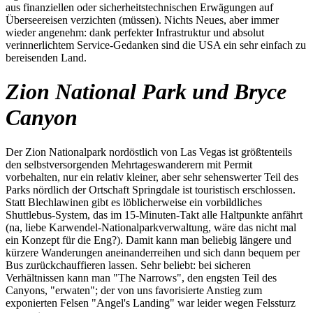
aus finanziellen oder sicherheitstechnischen Erwägungen auf
Überseereisen verzichten (müssen). Nichts Neues, aber immer
wieder angenehm: dank perfekter Infrastruktur und absolut
verinnerlichtem Service-Gedanken sind die USA ein sehr einfach zu
bereisenden Land.
Zion National Park und Bryce
Canyon
Der Zion Nationalpark nordöstlich von Las Vegas ist größtenteils
den selbstversorgenden Mehrtageswanderern mit Permit
vorbehalten, nur ein relativ kleiner, aber sehr sehenswerter Teil des
Parks nördlich der Ortschaft Springdale ist touristisch erschlossen.
Statt Blechlawinen gibt es löblicherweise ein vorbildliches
Shuttlebus-System, das im 15-Minuten-Takt alle Haltpunkte anfährt
(na, liebe Karwendel-Nationalparkverwaltung, wäre das nicht mal
ein Konzept für die Eng?). Damit kann man beliebig längere und
kürzere Wanderungen aneinanderreihen und sich dann bequem per
Bus zurückchauffieren lassen. Sehr beliebt: bei sicheren
Verhältnissen kann man "The Narrows", den engsten Teil des
Canyons, "erwaten"; der von uns favorisierte Anstieg zum
exponierten Felsen "Angel's Landing" war leider wegen Felssturz