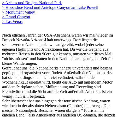
> Arches und Bridges National Park
> Horseshoe Bend und Antelope Canyon am Lake Powell
> Monument Valley
> Grand Canyon
> Las Vegas
Nach etlichen Jahren der USA-Abstinenz waren wir mal wieder im
Dreieck Nevada-Arizona-Utah unterwegs. Dort liegen die
sehenswerten Nationalparks wie aufgereiht, wobei jeder seine
eigenen Highlights und Attraktionen hat. Da wir die Gegend aus
mehreren Reisen in den 90ern gut kennen, mussten wir dieses Mal
"nichts müssen" und hatten in den Nationalparks genügend Zeit für
kleine Wanderungen.
Gefreut hat uns, die Nationalparks nahezu unverändert und bestens
gepflegt und organisiert vorzufinden. Außerhalb der Nationalparks
hat sich allerdings auch nicht viel verändert: während der
Wocheneinkauf erledigt wird, bleibt das Auto mit laufendem Motor
auf dem Parkplatz stehen, Mülltrennung und Recycling sind
Fremdwörter und die Sicht auf die Welt außerhalb Amerikas ist ein
wenig ..nun ja... begrenzt.
Sehr überrascht hat uns hingegen der touristische Andrang, waren
wir doch in der absoluten Nebensaison (Oktober) unterwegs. Die
meisten Nationalpark-Besucher waren übrigens "Touristen im
eigenen Land", also Amerikaner aus anderen US-Staaten, die derzeit