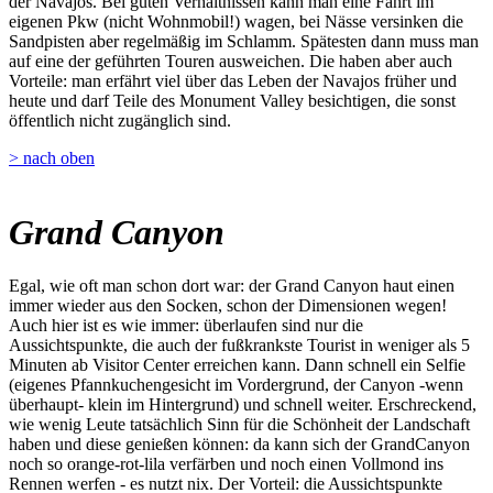
der Navajos. Bei guten Verhältnissen kann man eine Fahrt im
eigenen Pkw (nicht Wohnmobil!) wagen, bei Nässe versinken die
Sandpisten aber regelmäßig im Schlamm. Spätesten dann muss man
auf eine der geführten Touren ausweichen. Die haben aber auch
Vorteile: man erfährt viel über das Leben der Navajos früher und
heute und darf Teile des Monument Valley besichtigen, die sonst
öffentlich nicht zugänglich sind.
> nach oben
Grand Canyon
Egal, wie oft man schon dort war: der Grand Canyon haut einen
immer wieder aus den Socken, schon der Dimensionen wegen!
Auch hier ist es wie immer: überlaufen sind nur die
Aussichtspunkte, die auch der fußkrankste Tourist in weniger als 5
Minuten ab Visitor Center erreichen kann. Dann schnell ein Selfie
(eigenes Pfannkuchengesicht im Vordergrund, der Canyon -wenn
überhaupt- klein im Hintergrund) und schnell weiter. Erschreckend,
wie wenig Leute tatsächlich Sinn für die Schönheit der Landschaft
haben und diese genießen können: da kann sich der GrandCanyon
noch so orange-rot-lila verfärben und noch einen Vollmond ins
Rennen werfen - es nutzt nix. Der Vorteil: die Aussichtspunkte