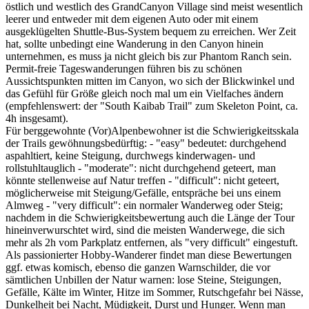
östlich und westlich des GrandCanyon Village sind meist wesentlich
leerer und entweder mit dem eigenen Auto oder mit einem
ausgeklügelten Shuttle-Bus-System bequem zu erreichen. Wer Zeit
hat, sollte unbedingt eine Wanderung in den Canyon hinein
unternehmen, es muss ja nicht gleich bis zur Phantom Ranch sein.
Permit-freie Tageswanderungen führen bis zu schönen
Aussichtspunkten mitten im Canyon, wo sich der Blickwinkel und
das Gefühl für Größe gleich noch mal um ein Vielfaches ändern
(empfehlenswert: der "South Kaibab Trail" zum Skeleton Point, ca.
4h insgesamt).
Für berggewohnte (Vor)Alpenbewohner ist die Schwierigkeitsskala
der Trails gewöhnungsbedürftig: - "easy" bedeutet: durchgehend
aspahltiert, keine Steigung, durchwegs kinderwagen- und
rollstuhltauglich - "moderate": nicht durchgehend geteert, man
könnte stellenweise auf Natur treffen - "difficult": nicht geteert,
möglicherweise mit Steigung/Gefälle, entspräche bei uns einem
Almweg - "very difficult": ein normaler Wanderweg oder Steig;
nachdem in die Schwierigkeitsbewertung auch die Länge der Tour
hineinverwurschtet wird, sind die meisten Wanderwege, die sich
mehr als 2h vom Parkplatz entfernen, als "very difficult" eingestuft.
Als passionierter Hobby-Wanderer findet man diese Bewertungen
ggf. etwas komisch, ebenso die ganzen Warnschilder, die vor
sämtlichen Unbillen der Natur warnen: lose Steine, Steigungen,
Gefälle, Kälte im Winter, Hitze im Sommer, Rutschgefahr bei Nässe,
Dunkelheit bei Nacht, Müdigkeit, Durst und Hunger. Wenn man