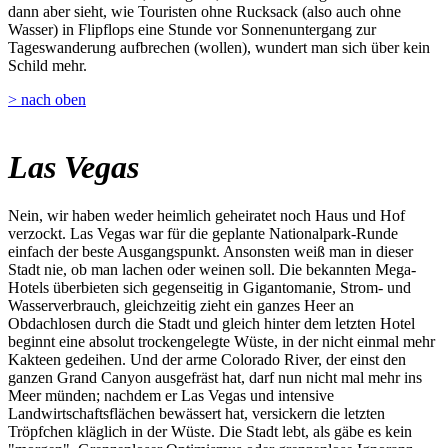
dann aber sieht, wie Touristen ohne Rucksack (also auch ohne
Wasser) in Flipflops eine Stunde vor Sonnenuntergang zur
Tageswanderung aufbrechen (wollen), wundert man sich über kein
Schild mehr.
> nach oben
Las Vegas
Nein, wir haben weder heimlich geheiratet noch Haus und Hof
verzockt. Las Vegas war für die geplante Nationalpark-Runde
einfach der beste Ausgangspunkt. Ansonsten weiß man in dieser
Stadt nie, ob man lachen oder weinen soll. Die bekannten Mega-
Hotels überbieten sich gegenseitig in Gigantomanie, Strom- und
Wasserverbrauch, gleichzeitig zieht ein ganzes Heer an
Obdachlosen durch die Stadt und gleich hinter dem letzten Hotel
beginnt eine absolut trockengelegte Wüste, in der nicht einmal mehr
Kakteen gedeihen. Und der arme Colorado River, der einst den
ganzen Grand Canyon ausgefräst hat, darf nun nicht mal mehr ins
Meer münden; nachdem er Las Vegas und intensive
Landwirtschaftsflächen bewässert hat, versickern die letzten
Tröpfchen kläglich in der Wüste. Die Stadt lebt, als gäbe es kein