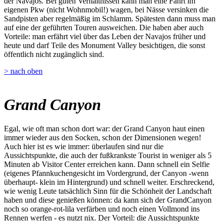
der Navajos. Bei guten Verhältnissen kann man eine Fahrt im
eigenen Pkw (nicht Wohnmobil!) wagen, bei Nässe versinken die
Sandpisten aber regelmäßig im Schlamm. Spätesten dann muss man
auf eine der geführten Touren ausweichen. Die haben aber auch
Vorteile: man erfährt viel über das Leben der Navajos früher und
heute und darf Teile des Monument Valley besichtigen, die sonst
öffentlich nicht zugänglich sind.
> nach oben
Grand Canyon
Egal, wie oft man schon dort war: der Grand Canyon haut einen
immer wieder aus den Socken, schon der Dimensionen wegen!
Auch hier ist es wie immer: überlaufen sind nur die
Aussichtspunkte, die auch der fußkrankste Tourist in weniger als 5
Minuten ab Visitor Center erreichen kann. Dann schnell ein Selfie
(eigenes Pfannkuchengesicht im Vordergrund, der Canyon -wenn
überhaupt- klein im Hintergrund) und schnell weiter. Erschreckend,
wie wenig Leute tatsächlich Sinn für die Schönheit der Landschaft
haben und diese genießen können: da kann sich der GrandCanyon
noch so orange-rot-lila verfärben und noch einen Vollmond ins
Rennen werfen - es nutzt nix. Der Vorteil: die Aussichtspunkte