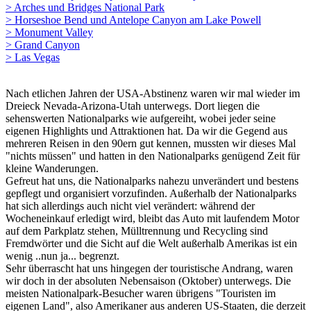
> Arches und Bridges National Park
> Horseshoe Bend und Antelope Canyon am Lake Powell
> Monument Valley
> Grand Canyon
> Las Vegas
Nach etlichen Jahren der USA-Abstinenz waren wir mal wieder im
Dreieck Nevada-Arizona-Utah unterwegs. Dort liegen die
sehenswerten Nationalparks wie aufgereiht, wobei jeder seine
eigenen Highlights und Attraktionen hat. Da wir die Gegend aus
mehreren Reisen in den 90ern gut kennen, mussten wir dieses Mal
"nichts müssen" und hatten in den Nationalparks genügend Zeit für
kleine Wanderungen.
Gefreut hat uns, die Nationalparks nahezu unverändert und bestens
gepflegt und organisiert vorzufinden. Außerhalb der Nationalparks
hat sich allerdings auch nicht viel verändert: während der
Wocheneinkauf erledigt wird, bleibt das Auto mit laufendem Motor
auf dem Parkplatz stehen, Mülltrennung und Recycling sind
Fremdwörter und die Sicht auf die Welt außerhalb Amerikas ist ein
wenig ..nun ja... begrenzt.
Sehr überrascht hat uns hingegen der touristische Andrang, waren
wir doch in der absoluten Nebensaison (Oktober) unterwegs. Die
meisten Nationalpark-Besucher waren übrigens "Touristen im
eigenen Land", also Amerikaner aus anderen US-Staaten, die derzeit