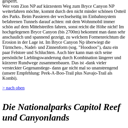
gesperrt.
Wer vom Zion NP auf kürzestem Weg zum Bryce Canyon NP
weiterfahren möchte, kommt durch den nicht minder schönen Ostteil
des Parks. Beim Passieren der wechselseitig im Einbahnsystem
befahrenen Tunnels darauf achten: mit dem Wohnmobil immer
schön auf dem Mittelstreifen fahren, sonst reicht die Höhe nicht! Im
hochgelegenen Bryce Canyon (bis 2700m) bekommt man dann sehr
anschaulich und spannend gezeigt, zu welchem Formenreichtum die
Erosion in der Lage ist. Im Bryce Canyon Np überwiegt die
Türmchen-, Nadel- und Zinnenform (sog. "Hoodoos"), dazu ein
paar Felstore und Schluchten. Auch hier kann man sich seine
persönliche Lieblingswanderung durch Kombination längerer und
kürzerer Rundwege zusammenbauen. Das ist -dank vieler
versteckter Gegenanstiege- dann gar nicht mal so unanstrengend
(unsere Empfehlung: Peek-A-Boo-Trail plus Navajo-Trail als
Kombi).
> nach oben
Die Nationalparks Capitol Reef
und Canyonlands