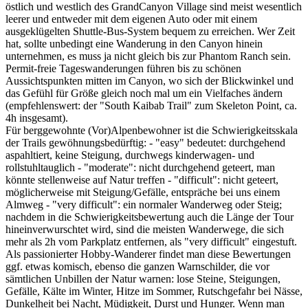
östlich und westlich des GrandCanyon Village sind meist wesentlich
leerer und entweder mit dem eigenen Auto oder mit einem
ausgeklügelten Shuttle-Bus-System bequem zu erreichen. Wer Zeit
hat, sollte unbedingt eine Wanderung in den Canyon hinein
unternehmen, es muss ja nicht gleich bis zur Phantom Ranch sein.
Permit-freie Tageswanderungen führen bis zu schönen
Aussichtspunkten mitten im Canyon, wo sich der Blickwinkel und
das Gefühl für Größe gleich noch mal um ein Vielfaches ändern
(empfehlenswert: der "South Kaibab Trail" zum Skeleton Point, ca.
4h insgesamt).
Für berggewohnte (Vor)Alpenbewohner ist die Schwierigkeitsskala
der Trails gewöhnungsbedürftig: - "easy" bedeutet: durchgehend
aspahltiert, keine Steigung, durchwegs kinderwagen- und
rollstuhltauglich - "moderate": nicht durchgehend geteert, man
könnte stellenweise auf Natur treffen - "difficult": nicht geteert,
möglicherweise mit Steigung/Gefälle, entspräche bei uns einem
Almweg - "very difficult": ein normaler Wanderweg oder Steig;
nachdem in die Schwierigkeitsbewertung auch die Länge der Tour
hineinverwurschtet wird, sind die meisten Wanderwege, die sich
mehr als 2h vom Parkplatz entfernen, als "very difficult" eingestuft.
Als passionierter Hobby-Wanderer findet man diese Bewertungen
ggf. etwas komisch, ebenso die ganzen Warnschilder, die vor
sämtlichen Unbillen der Natur warnen: lose Steine, Steigungen,
Gefälle, Kälte im Winter, Hitze im Sommer, Rutschgefahr bei Nässe,
Dunkelheit bei Nacht, Müdigkeit, Durst und Hunger. Wenn man