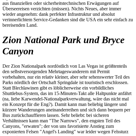
aus finanziellen oder sicherheitstechnischen Erwägungen auf
Überseereisen verzichten (müssen). Nichts Neues, aber immer
wieder angenehm: dank perfekter Infrastruktur und absolut
verinnerlichtem Service-Gedanken sind die USA ein sehr einfach zu
bereisenden Land.
Zion National Park und Bryce
Canyon
Der Zion Nationalpark nordöstlich von Las Vegas ist größtenteils
den selbstversorgenden Mehrtageswanderern mit Permit
vorbehalten, nur ein relativ kleiner, aber sehr sehenswerter Teil des
Parks nördlich der Ortschaft Springdale ist touristisch erschlossen.
Statt Blechlawinen gibt es löblicherweise ein vorbildliches
Shuttlebus-System, das im 15-Minuten-Takt alle Haltpunkte anfährt
(na, liebe Karwendel-Nationalparkverwaltung, wäre das nicht mal
ein Konzept für die Eng?). Damit kann man beliebig längere und
kürzere Wanderungen aneinanderreihen und sich dann bequem per
Bus zurückchauffieren lassen. Sehr beliebt: bei sicheren
Verhältnissen kann man "The Narrows", den engsten Teil des
Canyons, "erwaten"; der von uns favorisierte Anstieg zum
exponierten Felsen "Angel's Landing" war leider wegen Felssturz