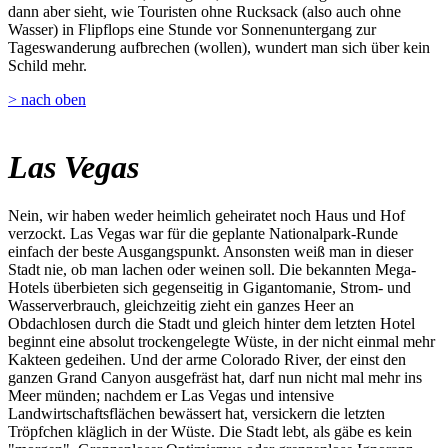
dann aber sieht, wie Touristen ohne Rucksack (also auch ohne
Wasser) in Flipflops eine Stunde vor Sonnenuntergang zur
Tageswanderung aufbrechen (wollen), wundert man sich über kein
Schild mehr.
> nach oben
Las Vegas
Nein, wir haben weder heimlich geheiratet noch Haus und Hof
verzockt. Las Vegas war für die geplante Nationalpark-Runde
einfach der beste Ausgangspunkt. Ansonsten weiß man in dieser
Stadt nie, ob man lachen oder weinen soll. Die bekannten Mega-
Hotels überbieten sich gegenseitig in Gigantomanie, Strom- und
Wasserverbrauch, gleichzeitig zieht ein ganzes Heer an
Obdachlosen durch die Stadt und gleich hinter dem letzten Hotel
beginnt eine absolut trockengelegte Wüste, in der nicht einmal mehr
Kakteen gedeihen. Und der arme Colorado River, der einst den
ganzen Grand Canyon ausgefräst hat, darf nun nicht mal mehr ins
Meer münden; nachdem er Las Vegas und intensive
Landwirtschaftsflächen bewässert hat, versickern die letzten
Tröpfchen kläglich in der Wüste. Die Stadt lebt, als gäbe es kein