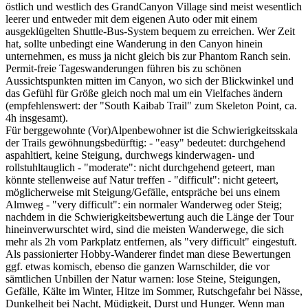
östlich und westlich des GrandCanyon Village sind meist wesentlich
leerer und entweder mit dem eigenen Auto oder mit einem
ausgeklügelten Shuttle-Bus-System bequem zu erreichen. Wer Zeit
hat, sollte unbedingt eine Wanderung in den Canyon hinein
unternehmen, es muss ja nicht gleich bis zur Phantom Ranch sein.
Permit-freie Tageswanderungen führen bis zu schönen
Aussichtspunkten mitten im Canyon, wo sich der Blickwinkel und
das Gefühl für Größe gleich noch mal um ein Vielfaches ändern
(empfehlenswert: der "South Kaibab Trail" zum Skeleton Point, ca.
4h insgesamt).
Für berggewohnte (Vor)Alpenbewohner ist die Schwierigkeitsskala
der Trails gewöhnungsbedürftig: - "easy" bedeutet: durchgehend
aspahltiert, keine Steigung, durchwegs kinderwagen- und
rollstuhltauglich - "moderate": nicht durchgehend geteert, man
könnte stellenweise auf Natur treffen - "difficult": nicht geteert,
möglicherweise mit Steigung/Gefälle, entspräche bei uns einem
Almweg - "very difficult": ein normaler Wanderweg oder Steig;
nachdem in die Schwierigkeitsbewertung auch die Länge der Tour
hineinverwurschtet wird, sind die meisten Wanderwege, die sich
mehr als 2h vom Parkplatz entfernen, als "very difficult" eingestuft.
Als passionierter Hobby-Wanderer findet man diese Bewertungen
ggf. etwas komisch, ebenso die ganzen Warnschilder, die vor
sämtlichen Unbillen der Natur warnen: lose Steine, Steigungen,
Gefälle, Kälte im Winter, Hitze im Sommer, Rutschgefahr bei Nässe,
Dunkelheit bei Nacht, Müdigkeit, Durst und Hunger. Wenn man