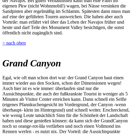
der Navajos. Bei guten Verhältnissen kann man eine Fahrt im
eigenen Pkw (nicht Wohnmobil!) wagen, bei Nässe versinken die
Sandpisten aber regelmäßig im Schlamm. Spätesten dann muss man
auf eine der geführten Touren ausweichen. Die haben aber auch
Vorteile: man erfährt viel über das Leben der Navajos früher und
heute und darf Teile des Monument Valley besichtigen, die sonst
öffentlich nicht zugänglich sind.
> nach oben
Grand Canyon
Egal, wie oft man schon dort war: der Grand Canyon haut einen
immer wieder aus den Socken, schon der Dimensionen wegen!
Auch hier ist es wie immer: überlaufen sind nur die
Aussichtspunkte, die auch der fußkrankste Tourist in weniger als 5
Minuten ab Visitor Center erreichen kann. Dann schnell ein Selfie
(eigenes Pfannkuchengesicht im Vordergrund, der Canyon -wenn
überhaupt- klein im Hintergrund) und schnell weiter. Erschreckend,
wie wenig Leute tatsächlich Sinn für die Schönheit der Landschaft
haben und diese genießen können: da kann sich der GrandCanyon
noch so orange-rot-lila verfärben und noch einen Vollmond ins
Rennen werfen - es nutzt nix. Der Vorteil: die Aussichtspunkte