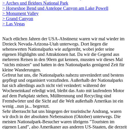
> Arches und Bridges National Park
> Horseshoe Bend und Antelope Canyon am Lake Powell
> Monument Valley
> Grand Canyon
> Las Vegas
Nach etlichen Jahren der USA-Abstinenz waren wir mal wieder im
Dreieck Nevada-Arizona-Utah unterwegs. Dort liegen die
sehenswerten Nationalparks wie aufgereiht, wobei jeder seine
eigenen Highlights und Attraktionen hat. Da wir die Gegend aus
mehreren Reisen in den 90ern gut kennen, mussten wir dieses Mal
"nichts müssen" und hatten in den Nationalparks genügend Zeit für
kleine Wanderungen.
Gefreut hat uns, die Nationalparks nahezu unverändert und bestens
gepflegt und organisiert vorzufinden. Außerhalb der Nationalparks
hat sich allerdings auch nicht viel verändert: während der
Wocheneinkauf erledigt wird, bleibt das Auto mit laufendem Motor
auf dem Parkplatz stehen, Mülltrennung und Recycling sind
Fremdwörter und die Sicht auf die Welt außerhalb Amerikas ist ein
wenig ..nun ja... begrenzt.
Sehr überrascht hat uns hingegen der touristische Andrang, waren
wir doch in der absoluten Nebensaison (Oktober) unterwegs. Die
meisten Nationalpark-Besucher waren übrigens "Touristen im
eigenen Land", also Amerikaner aus anderen US-Staaten, die derzeit