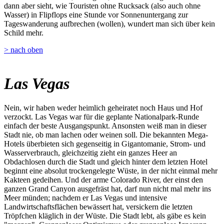
dann aber sieht, wie Touristen ohne Rucksack (also auch ohne
Wasser) in Flipflops eine Stunde vor Sonnenuntergang zur
Tageswanderung aufbrechen (wollen), wundert man sich über kein
Schild mehr.
> nach oben
Las Vegas
Nein, wir haben weder heimlich geheiratet noch Haus und Hof
verzockt. Las Vegas war für die geplante Nationalpark-Runde
einfach der beste Ausgangspunkt. Ansonsten weiß man in dieser
Stadt nie, ob man lachen oder weinen soll. Die bekannten Mega-
Hotels überbieten sich gegenseitig in Gigantomanie, Strom- und
Wasserverbrauch, gleichzeitig zieht ein ganzes Heer an
Obdachlosen durch die Stadt und gleich hinter dem letzten Hotel
beginnt eine absolut trockengelegte Wüste, in der nicht einmal mehr
Kakteen gedeihen. Und der arme Colorado River, der einst den
ganzen Grand Canyon ausgefräst hat, darf nun nicht mal mehr ins
Meer münden; nachdem er Las Vegas und intensive
Landwirtschaftsflächen bewässert hat, versickern die letzten
Tröpfchen kläglich in der Wüste. Die Stadt lebt, als gäbe es kein