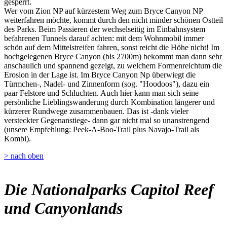
gesperrt.
Wer vom Zion NP auf kürzestem Weg zum Bryce Canyon NP
weiterfahren möchte, kommt durch den nicht minder schönen Ostteil
des Parks. Beim Passieren der wechselseitig im Einbahnsystem
befahrenen Tunnels darauf achten: mit dem Wohnmobil immer
schön auf dem Mittelstreifen fahren, sonst reicht die Höhe nicht! Im
hochgelegenen Bryce Canyon (bis 2700m) bekommt man dann sehr
anschaulich und spannend gezeigt, zu welchem Formenreichtum die
Erosion in der Lage ist. Im Bryce Canyon Np überwiegt die
Türmchen-, Nadel- und Zinnenform (sog. "Hoodoos"), dazu ein
paar Felstore und Schluchten. Auch hier kann man sich seine
persönliche Lieblingswanderung durch Kombination längerer und
kürzerer Rundwege zusammenbauen. Das ist -dank vieler
versteckter Gegenanstiege- dann gar nicht mal so unanstrengend
(unsere Empfehlung: Peek-A-Boo-Trail plus Navajo-Trail als
Kombi).
> nach oben
Die Nationalparks Capitol Reef
und Canyonlands