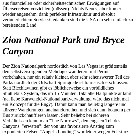
aus finanziellen oder sicherheitstechnischen Erwägungen auf
Überseereisen verzichten (müssen). Nichts Neues, aber immer
wieder angenehm: dank perfekter Infrastruktur und absolut
verinnerlichtem Service-Gedanken sind die USA ein sehr einfach zu
bereisenden Land.
Zion National Park und Bryce
Canyon
Der Zion Nationalpark nordöstlich von Las Vegas ist größtenteils
den selbstversorgenden Mehrtageswanderern mit Permit
vorbehalten, nur ein relativ kleiner, aber sehr sehenswerter Teil des
Parks nördlich der Ortschaft Springdale ist touristisch erschlossen.
Statt Blechlawinen gibt es löblicherweise ein vorbildliches
Shuttlebus-System, das im 15-Minuten-Takt alle Haltpunkte anfährt
(na, liebe Karwendel-Nationalparkverwaltung, wäre das nicht mal
ein Konzept für die Eng?). Damit kann man beliebig längere und
kürzere Wanderungen aneinanderreihen und sich dann bequem per
Bus zurückchauffieren lassen. Sehr beliebt: bei sicheren
Verhältnissen kann man "The Narrows", den engsten Teil des
Canyons, "erwaten"; der von uns favorisierte Anstieg zum
exponierten Felsen "Angel's Landing" war leider wegen Felssturz