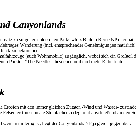
 und Canyonlands
nsatz zu so gut erschlossenen Parks wie z.B. dem Bryce NP eher naturb
Mehrtages-Wanderung (incl. entsprechender Genehmigungen natürlich!).
rblick zu bekommen.
lfahrzeuge (auch Wohnmobile) zugänglich, wobei sich ein Großteil der
egenen Parkteil "The Needles" besuchen und dort mehr Ruhe finden.
rk
die Erosion mit den immer gleichen Zutaten -Wind und Wasser- zustande
Felsen erst in schmale Steinfächer zerlegt und anschließend an den S
wenn man fertig ist, liegt der Canyonlands NP ja gleich gegenüber.