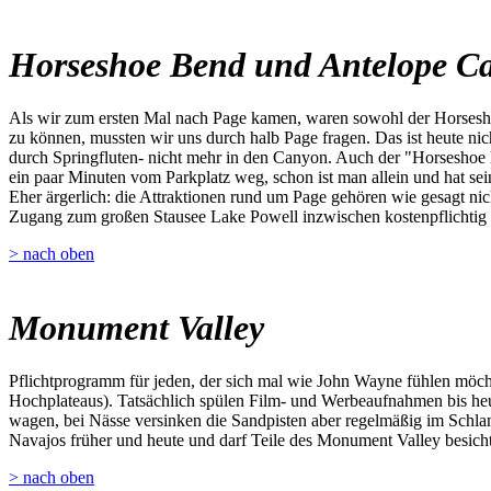
Horseshoe Bend und Antelope C
Als wir zum ersten Mal nach Page kamen, waren sowohl der Horsesho
zu können, mussten wir uns durch halb Page fragen. Das ist heute ni
durch Springfluten- nicht mehr in den Canyon. Auch der "Horseshoe 
ein paar Minuten vom Parkplatz weg, schon ist man allein und hat sei
Eher ärgerlich: die Attraktionen rund um Page gehören wie gesagt nich
Zugang zum großen Stausee Lake Powell inzwischen kostenpflichtig 
> nach oben
Monument Valley
Pflichtprogramm für jeden, der sich mal wie John Wayne fühlen möch
Hochplateaus). Tatsächlich spülen Film- und Werbeaufnahmen bis heu
wagen, bei Nässe versinken die Sandpisten aber regelmäßig im Schla
Navajos früher und heute und darf Teile des Monument Valley besichtig
> nach oben