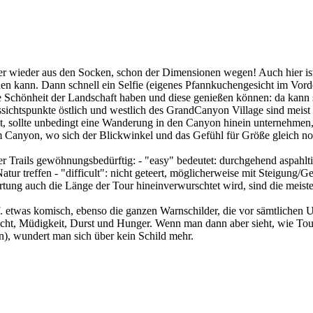
r wieder aus den Socken, schon der Dimensionen wegen! Auch hier ist 
ichen kann. Dann schnell ein Selfie (eigenes Pfannkuchengesicht im Vo
die Schönheit der Landschaft haben und diese genießen können: da kann
ussichtspunkte östlich und westlich des GrandCanyon Village sind meis
, sollte unbedingt eine Wanderung in den Canyon hinein unternehmen, e
 Canyon, wo sich der Blickwinkel und das Gefühl für Größe gleich no
 Trails gewöhnungsbedürftig: - "easy" bedeutet: durchgehend aspahltie
ur treffen - "difficult": nicht geteert, möglicherweise mit Steigung/Ge
ung auch die Länge der Tour hineinverwurschtet wird, sind die meiste
etwas komisch, ebenso die ganzen Warnschilder, die vor sämtlichen Un
cht, Müdigkeit, Durst und Hunger. Wenn man dann aber sieht, wie Tour
, wundert man sich über kein Schild mehr.