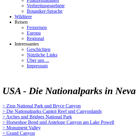
Pflanzenfamilien
Verbreitungsgebiete
Botaniker-Sprache
Wildtiere
Reisen
Fernreisen
Europa
Regional
Interessantes
Geschichten
Nützliche Links
Über uns ...
Impressum
USA - Die Nationalparks in Neva
> Zion National Park und Bryce Canyon
> Die Nationalparks Capitol Reef und Canyonlands
> Arches und Bridges National Park
> Horseshoe Bend und Antelope Canyon am Lake Powell
> Monument Valley
> Grand Canyon