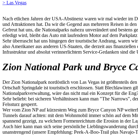
> Las Vegas
Nach etlichen Jahren der USA-Abstinenz waren wir mal wieder im Dre
und Attraktionen hat. Da wir die Gegend aus mehreren Reisen in den
Gefreut hat uns, die Nationalparks nahezu unverändert und bestens ge
erledigt wird, bleibt das Auto mit laufendem Motor auf dem Parkplatz
Sehr überrascht hat uns hingegen der touristische Andrang, waren w
also Amerikaner aus anderen US-Staaten, die derzeit aus finanzielle
Infrastruktur und absolut verinnerlichtem Service-Gedanken sind die
Zion National Park und Bryce C
Der Zion Nationalpark nordöstlich von Las Vegas ist größtenteils den 
Ortschaft Springdale ist touristisch erschlossen. Statt Blechlawinen g
Nationalparkverwaltung, wäre das nicht mal ein Konzept für die Eng
Sehr beliebt: bei sicheren Verhältnissen kann man "The Narrows", de
Felssturz gesperrt.
Wer vom Zion NP auf kürzestem Weg zum Bryce Canyon NP weiterfahr
Tunnels darauf achten: mit dem Wohnmobil immer schön auf dem Mitt
spannend gezeigt, zu welchem Formenreichtum die Erosion in der La
Auch hier kann man sich seine persönliche Lieblingswanderung durc
unanstrengend (unsere Empfehlung: Peek-A-Boo-Trail plus Navajo-Tr