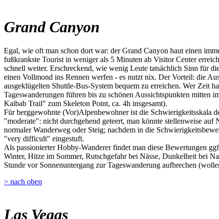
Grand Canyon
Egal, wie oft man schon dort war: der Grand Canyon haut einen imme
fußkrankste Tourist in weniger als 5 Minuten ab Visitor Center erre
schnell weiter. Erschreckend, wie wenig Leute tatsächlich Sinn für 
einen Vollmond ins Rennen werfen - es nutzt nix. Der Vorteil: die A
ausgeklügelten Shuttle-Bus-System bequem zu erreichen. Wer Zeit hat
Tageswanderungen führen bis zu schönen Aussichtspunkten mitten im
Kaibab Trail" zum Skeleton Point, ca. 4h insgesamt).
Für berggewohnte (Vor)Alpenbewohner ist die Schwierigkeitsskala der
"moderate": nicht durchgehend geteert, man könnte stellenweise auf Nat
normaler Wanderweg oder Steig; nachdem in die Schwierigkeitsbewert
"very difficult" eingestuft.
Als passionierter Hobby-Wanderer findet man diese Bewertungen ggf. 
Winter, Hitze im Sommer, Rutschgefahr bei Nässe, Dunkelheit bei Na
Stunde vor Sonnenuntergang zur Tageswanderung aufbrechen (wollen)
> nach oben
Las Vegas