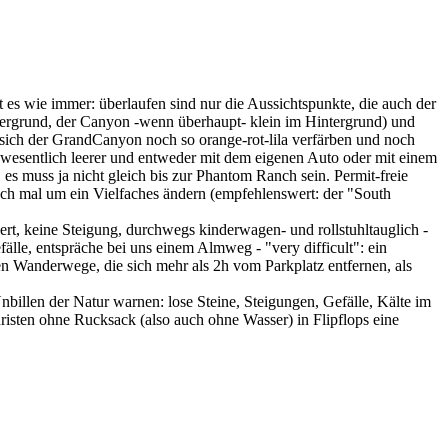
es wie immer: überlaufen sind nur die Aussichtspunkte, die auch der
rdergrund, der Canyon -wenn überhaupt- klein im Hintergrund) und
 sich der GrandCanyon noch so orange-rot-lila verfärben und noch
t wesentlich leerer und entweder mit dem eigenen Auto oder mit einem
s muss ja nicht gleich bis zur Phantom Ranch sein. Permit-freie
ch mal um ein Vielfaches ändern (empfehlenswert: der "South
rt, keine Steigung, durchwegs kinderwagen- und rollstuhltauglich -
fälle, entspräche bei uns einem Almweg - "very difficult": ein
n Wanderwege, die sich mehr als 2h vom Parkplatz entfernen, als
billen der Natur warnen: lose Steine, Steigungen, Gefälle, Kälte im
isten ohne Rucksack (also auch ohne Wasser) in Flipflops eine