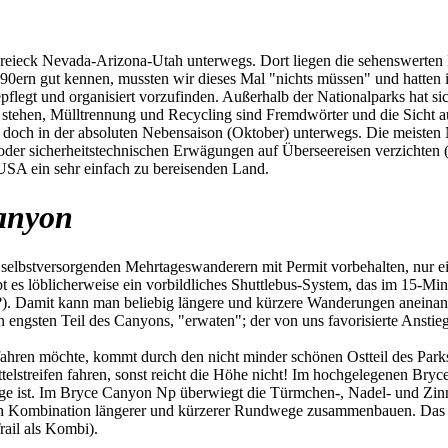
ieck Nevada-Arizona-Utah unterwegs. Dort liegen die sehenswerten Na
 90ern gut kennen, mussten wir dieses Mal "nichts müssen" und hatten
pflegt und organisiert vorzufinden. Außerhalb der Nationalparks hat si
 stehen, Mülltrennung und Recycling sind Fremdwörter und die Sicht auf
ir doch in der absoluten Nebensaison (Oktober) unterwegs. Die meiste
n oder sicherheitstechnischen Erwägungen auf Überseereisen verzichte
 USA ein sehr einfach zu bereisenden Land.
anyon
selbstversorgenden Mehrtageswanderern mit Permit vorbehalten, nur ein 
ibt es löblicherweise ein vorbildliches Shuttlebus-System, das im 15-Mi
?). Damit kann man beliebig längere und kürzere Wanderungen aneinan
n engsten Teil des Canyons, "erwaten"; der von uns favorisierte Anst
en möchte, kommt durch den nicht minder schönen Ostteil des Parks.
elstreifen fahren, sonst reicht die Höhe nicht! Im hochgelegenen Br
ge ist. Im Bryce Canyon Np überwiegt die Türmchen-, Nadel- und Zinn
h Kombination längerer und kürzerer Rundwege zusammenbauen. Das ist 
ail als Kombi).