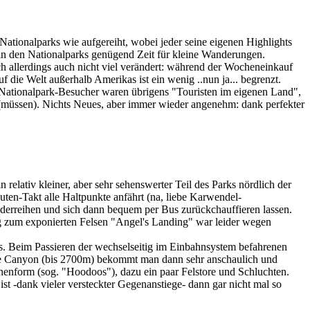
tionalparks wie aufgereiht, wobei jeder seine eigenen Highlights
 in den Nationalparks genügend Zeit für kleine Wanderungen.
ch allerdings auch nicht viel verändert: während der Wocheneinkauf
 die Welt außerhalb Amerikas ist ein wenig ..nun ja... begrenzt.
n Nationalpark-Besucher waren übrigens "Touristen im eigenen Land",
n (müssen). Nichts Neues, aber immer wieder angenehm: dank perfekter
relativ kleiner, aber sehr sehenswerter Teil des Parks nördlich der
nuten-Takt alle Haltpunkte anfährt (na, liebe Karwendel-
derreihen und sich dann bequem per Bus zurückchauffieren lassen.
ieg zum exponierten Felsen "Angel's Landing" war leider wegen
 Beim Passieren der wechselseitig im Einbahnsystem befahrenen
yce Canyon (bis 2700m) bekommt man dann sehr anschaulich und
enform (sog. "Hoodoos"), dazu ein paar Felstore und Schluchten.
-dank vieler versteckter Gegenanstiege- dann gar nicht mal so