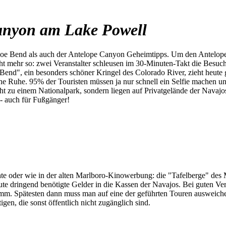
anyon am Lake Powell
e Bend als auch der Antelope Canyon Geheimtipps. Um den Antelope C
cht mehr so: zwei Veranstalter schleusen im 30-Minuten-Takt die Besuc
Bend", ein besonders schöner Kringel des Colorado River, zieht heut
ne Ruhe. 95% der Touristen müssen ja nur schnell ein Selfie machen und
t zu einem Nationalpark, sondern liegen auf Privatgelände der Navajos.
- auch für Fußgänger!
te oder wie in der alten Marlboro-Kinowerbung: die "Tafelberge" des 
te dringend benötigte Gelder in die Kassen der Navajos. Bei guten Ve
mm. Spätesten dann muss man auf eine der geführten Touren ausweichen.
en, die sonst öffentlich nicht zugänglich sind.