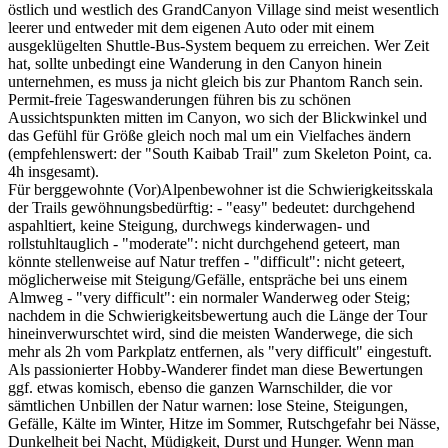
östlich und westlich des GrandCanyon Village sind meist wesentlich
leerer und entweder mit dem eigenen Auto oder mit einem
ausgeklügelten Shuttle-Bus-System bequem zu erreichen. Wer Zeit
hat, sollte unbedingt eine Wanderung in den Canyon hinein
unternehmen, es muss ja nicht gleich bis zur Phantom Ranch sein.
Permit-freie Tageswanderungen führen bis zu schönen
Aussichtspunkten mitten im Canyon, wo sich der Blickwinkel und
das Gefühl für Größe gleich noch mal um ein Vielfaches ändern
(empfehlenswert: der "South Kaibab Trail" zum Skeleton Point, ca.
4h insgesamt).
Für berggewohnte (Vor)Alpenbewohner ist die Schwierigkeitsskala
der Trails gewöhnungsbedürftig: - "easy" bedeutet: durchgehend
aspahltiert, keine Steigung, durchwegs kinderwagen- und
rollstuhltauglich - "moderate": nicht durchgehend geteert, man
könnte stellenweise auf Natur treffen - "difficult": nicht geteert,
möglicherweise mit Steigung/Gefälle, entspräche bei uns einem
Almweg - "very difficult": ein normaler Wanderweg oder Steig;
nachdem in die Schwierigkeitsbewertung auch die Länge der Tour
hineinverwurschtet wird, sind die meisten Wanderwege, die sich
mehr als 2h vom Parkplatz entfernen, als "very difficult" eingestuft.
Als passionierter Hobby-Wanderer findet man diese Bewertungen
ggf. etwas komisch, ebenso die ganzen Warnschilder, die vor
sämtlichen Unbillen der Natur warnen: lose Steine, Steigungen,
Gefälle, Kälte im Winter, Hitze im Sommer, Rutschgefahr bei Nässe,
Dunkelheit bei Nacht, Müdigkeit, Durst und Hunger. Wenn man