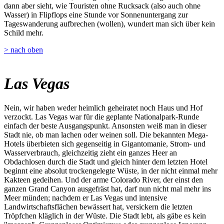
dann aber sieht, wie Touristen ohne Rucksack (also auch ohne
Wasser) in Flipflops eine Stunde vor Sonnenuntergang zur
Tageswanderung aufbrechen (wollen), wundert man sich über kein
Schild mehr.
> nach oben
Las Vegas
Nein, wir haben weder heimlich geheiratet noch Haus und Hof
verzockt. Las Vegas war für die geplante Nationalpark-Runde
einfach der beste Ausgangspunkt. Ansonsten weiß man in dieser
Stadt nie, ob man lachen oder weinen soll. Die bekannten Mega-
Hotels überbieten sich gegenseitig in Gigantomanie, Strom- und
Wasserverbrauch, gleichzeitig zieht ein ganzes Heer an
Obdachlosen durch die Stadt und gleich hinter dem letzten Hotel
beginnt eine absolut trockengelegte Wüste, in der nicht einmal mehr
Kakteen gedeihen. Und der arme Colorado River, der einst den
ganzen Grand Canyon ausgefräst hat, darf nun nicht mal mehr ins
Meer münden; nachdem er Las Vegas und intensive
Landwirtschaftsflächen bewässert hat, versickern die letzten
Tröpfchen kläglich in der Wüste. Die Stadt lebt, als gäbe es kein