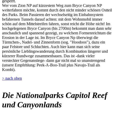
gesperrt.
Wer vom Zion NP auf kürzestem Weg zum Bryce Canyon NP
weiterfahren möchte, kommt durch den nicht minder schönen Ostteil
des Parks. Beim Passieren der wechselseitig im Einbahnsystem
befahrenen Tunnels darauf achten: mit dem Wohnmobil immer
schön auf dem Mittelstreifen fahren, sonst reicht die Höhe nicht! Im
hochgelegenen Bryce Canyon (bis 2700m) bekommt man dann sehr
anschaulich und spannend gezeigt, zu welchem Formenreichtum die
Erosion in der Lage ist. Im Bryce Canyon Np überwiegt die
Türmchen-, Nadel- und Zinnenform (sog. "Hoodoos"), dazu ein
paar Felstore und Schluchten. Auch hier kann man sich seine
persönliche Lieblingswanderung durch Kombination längerer und
kürzerer Rundwege zusammenbauen. Das ist -dank vieler
versteckter Gegenanstiege- dann gar nicht mal so unanstrengend
(unsere Empfehlung: Peek-A-Boo-Trail plus Navajo-Trail als
Kombi).
> nach oben
Die Nationalparks Capitol Reef
und Canyonlands