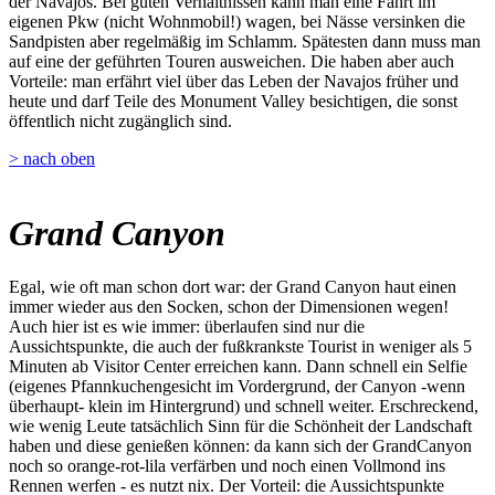
der Navajos. Bei guten Verhältnissen kann man eine Fahrt im
eigenen Pkw (nicht Wohnmobil!) wagen, bei Nässe versinken die
Sandpisten aber regelmäßig im Schlamm. Spätesten dann muss man
auf eine der geführten Touren ausweichen. Die haben aber auch
Vorteile: man erfährt viel über das Leben der Navajos früher und
heute und darf Teile des Monument Valley besichtigen, die sonst
öffentlich nicht zugänglich sind.
> nach oben
Grand Canyon
Egal, wie oft man schon dort war: der Grand Canyon haut einen
immer wieder aus den Socken, schon der Dimensionen wegen!
Auch hier ist es wie immer: überlaufen sind nur die
Aussichtspunkte, die auch der fußkrankste Tourist in weniger als 5
Minuten ab Visitor Center erreichen kann. Dann schnell ein Selfie
(eigenes Pfannkuchengesicht im Vordergrund, der Canyon -wenn
überhaupt- klein im Hintergrund) und schnell weiter. Erschreckend,
wie wenig Leute tatsächlich Sinn für die Schönheit der Landschaft
haben und diese genießen können: da kann sich der GrandCanyon
noch so orange-rot-lila verfärben und noch einen Vollmond ins
Rennen werfen - es nutzt nix. Der Vorteil: die Aussichtspunkte