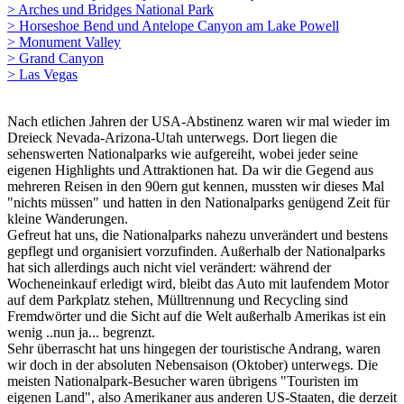
> Arches und Bridges National Park
> Horseshoe Bend und Antelope Canyon am Lake Powell
> Monument Valley
> Grand Canyon
> Las Vegas
Nach etlichen Jahren der USA-Abstinenz waren wir mal wieder im
Dreieck Nevada-Arizona-Utah unterwegs. Dort liegen die
sehenswerten Nationalparks wie aufgereiht, wobei jeder seine
eigenen Highlights und Attraktionen hat. Da wir die Gegend aus
mehreren Reisen in den 90ern gut kennen, mussten wir dieses Mal
"nichts müssen" und hatten in den Nationalparks genügend Zeit für
kleine Wanderungen.
Gefreut hat uns, die Nationalparks nahezu unverändert und bestens
gepflegt und organisiert vorzufinden. Außerhalb der Nationalparks
hat sich allerdings auch nicht viel verändert: während der
Wocheneinkauf erledigt wird, bleibt das Auto mit laufendem Motor
auf dem Parkplatz stehen, Mülltrennung und Recycling sind
Fremdwörter und die Sicht auf die Welt außerhalb Amerikas ist ein
wenig ..nun ja... begrenzt.
Sehr überrascht hat uns hingegen der touristische Andrang, waren
wir doch in der absoluten Nebensaison (Oktober) unterwegs. Die
meisten Nationalpark-Besucher waren übrigens "Touristen im
eigenen Land", also Amerikaner aus anderen US-Staaten, die derzeit