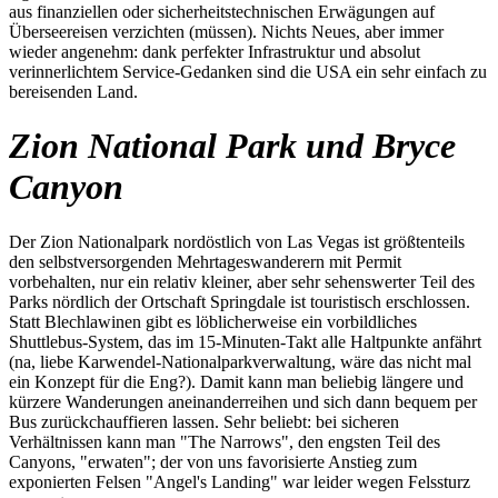
aus finanziellen oder sicherheitstechnischen Erwägungen auf
Überseereisen verzichten (müssen). Nichts Neues, aber immer
wieder angenehm: dank perfekter Infrastruktur und absolut
verinnerlichtem Service-Gedanken sind die USA ein sehr einfach zu
bereisenden Land.
Zion National Park und Bryce
Canyon
Der Zion Nationalpark nordöstlich von Las Vegas ist größtenteils
den selbstversorgenden Mehrtageswanderern mit Permit
vorbehalten, nur ein relativ kleiner, aber sehr sehenswerter Teil des
Parks nördlich der Ortschaft Springdale ist touristisch erschlossen.
Statt Blechlawinen gibt es löblicherweise ein vorbildliches
Shuttlebus-System, das im 15-Minuten-Takt alle Haltpunkte anfährt
(na, liebe Karwendel-Nationalparkverwaltung, wäre das nicht mal
ein Konzept für die Eng?). Damit kann man beliebig längere und
kürzere Wanderungen aneinanderreihen und sich dann bequem per
Bus zurückchauffieren lassen. Sehr beliebt: bei sicheren
Verhältnissen kann man "The Narrows", den engsten Teil des
Canyons, "erwaten"; der von uns favorisierte Anstieg zum
exponierten Felsen "Angel's Landing" war leider wegen Felssturz