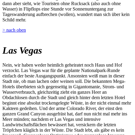
dann aber sieht, wie Touristen ohne Rucksack (also auch ohne
Wasser) in Flipflops eine Stunde vor Sonnenuntergang zur
Tageswanderung aufbrechen (wollen), wundert man sich über kein
Schild mehr.
> nach oben
Las Vegas
Nein, wir haben weder heimlich geheiratet noch Haus und Hof
verzockt. Las Vegas war für die geplante Nationalpark-Runde
einfach der beste Ausgangspunkt. Ansonsten weiß man in dieser
Stadt nie, ob man lachen oder weinen soll. Die bekannten Mega-
Hotels überbieten sich gegenseitig in Gigantomanie, Strom- und
Wasserverbrauch, gleichzeitig zieht ein ganzes Heer an
Obdachlosen durch die Stadt und gleich hinter dem letzten Hotel
beginnt eine absolut trockengelegte Wüste, in der nicht einmal mehr
Kakteen gedeihen. Und der arme Colorado River, der einst den
ganzen Grand Canyon ausgefräst hat, darf nun nicht mal mehr ins
Meer münden; nachdem er Las Vegas und intensive
Landwirtschaftsflächen bewässert hat, versickern die letzten
Tröpfchen kläglich in der Wüste. Die Stadt lebt, als gäbe es kein