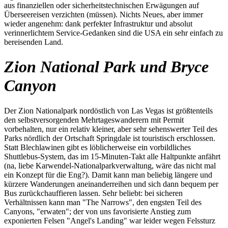
aus finanziellen oder sicherheitstechnischen Erwägungen auf
Überseereisen verzichten (müssen). Nichts Neues, aber immer
wieder angenehm: dank perfekter Infrastruktur und absolut
verinnerlichtem Service-Gedanken sind die USA ein sehr einfach zu
bereisenden Land.
Zion National Park und Bryce
Canyon
Der Zion Nationalpark nordöstlich von Las Vegas ist größtenteils
den selbstversorgenden Mehrtageswanderern mit Permit
vorbehalten, nur ein relativ kleiner, aber sehr sehenswerter Teil des
Parks nördlich der Ortschaft Springdale ist touristisch erschlossen.
Statt Blechlawinen gibt es löblicherweise ein vorbildliches
Shuttlebus-System, das im 15-Minuten-Takt alle Haltpunkte anfährt
(na, liebe Karwendel-Nationalparkverwaltung, wäre das nicht mal
ein Konzept für die Eng?). Damit kann man beliebig längere und
kürzere Wanderungen aneinanderreihen und sich dann bequem per
Bus zurückchauffieren lassen. Sehr beliebt: bei sicheren
Verhältnissen kann man "The Narrows", den engsten Teil des
Canyons, "erwaten"; der von uns favorisierte Anstieg zum
exponierten Felsen "Angel's Landing" war leider wegen Felssturz