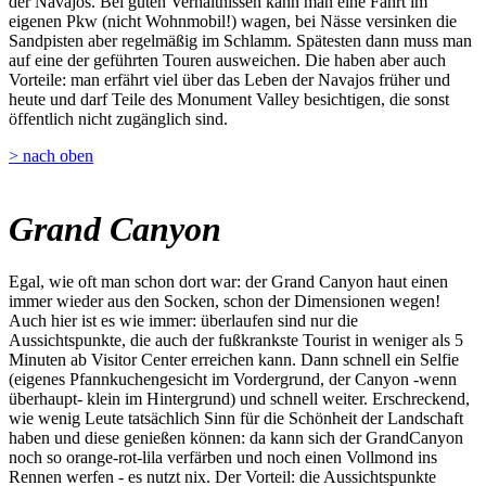
der Navajos. Bei guten Verhältnissen kann man eine Fahrt im
eigenen Pkw (nicht Wohnmobil!) wagen, bei Nässe versinken die
Sandpisten aber regelmäßig im Schlamm. Spätesten dann muss man
auf eine der geführten Touren ausweichen. Die haben aber auch
Vorteile: man erfährt viel über das Leben der Navajos früher und
heute und darf Teile des Monument Valley besichtigen, die sonst
öffentlich nicht zugänglich sind.
> nach oben
Grand Canyon
Egal, wie oft man schon dort war: der Grand Canyon haut einen
immer wieder aus den Socken, schon der Dimensionen wegen!
Auch hier ist es wie immer: überlaufen sind nur die
Aussichtspunkte, die auch der fußkrankste Tourist in weniger als 5
Minuten ab Visitor Center erreichen kann. Dann schnell ein Selfie
(eigenes Pfannkuchengesicht im Vordergrund, der Canyon -wenn
überhaupt- klein im Hintergrund) und schnell weiter. Erschreckend,
wie wenig Leute tatsächlich Sinn für die Schönheit der Landschaft
haben und diese genießen können: da kann sich der GrandCanyon
noch so orange-rot-lila verfärben und noch einen Vollmond ins
Rennen werfen - es nutzt nix. Der Vorteil: die Aussichtspunkte