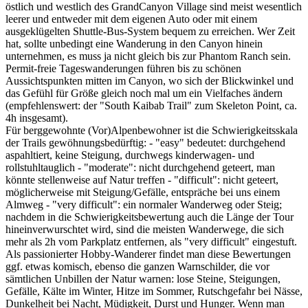
östlich und westlich des GrandCanyon Village sind meist wesentlich
leerer und entweder mit dem eigenen Auto oder mit einem
ausgeklügelten Shuttle-Bus-System bequem zu erreichen. Wer Zeit
hat, sollte unbedingt eine Wanderung in den Canyon hinein
unternehmen, es muss ja nicht gleich bis zur Phantom Ranch sein.
Permit-freie Tageswanderungen führen bis zu schönen
Aussichtspunkten mitten im Canyon, wo sich der Blickwinkel und
das Gefühl für Größe gleich noch mal um ein Vielfaches ändern
(empfehlenswert: der "South Kaibab Trail" zum Skeleton Point, ca.
4h insgesamt).
Für berggewohnte (Vor)Alpenbewohner ist die Schwierigkeitsskala
der Trails gewöhnungsbedürftig: - "easy" bedeutet: durchgehend
aspahltiert, keine Steigung, durchwegs kinderwagen- und
rollstuhltauglich - "moderate": nicht durchgehend geteert, man
könnte stellenweise auf Natur treffen - "difficult": nicht geteert,
möglicherweise mit Steigung/Gefälle, entspräche bei uns einem
Almweg - "very difficult": ein normaler Wanderweg oder Steig;
nachdem in die Schwierigkeitsbewertung auch die Länge der Tour
hineinverwurschtet wird, sind die meisten Wanderwege, die sich
mehr als 2h vom Parkplatz entfernen, als "very difficult" eingestuft.
Als passionierter Hobby-Wanderer findet man diese Bewertungen
ggf. etwas komisch, ebenso die ganzen Warnschilder, die vor
sämtlichen Unbillen der Natur warnen: lose Steine, Steigungen,
Gefälle, Kälte im Winter, Hitze im Sommer, Rutschgefahr bei Nässe,
Dunkelheit bei Nacht, Müdigkeit, Durst und Hunger. Wenn man