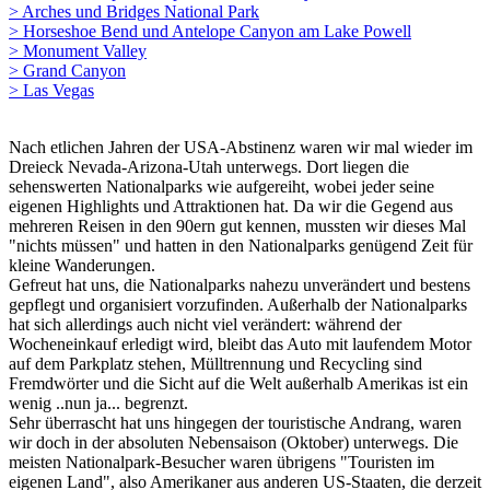
> Arches und Bridges National Park
> Horseshoe Bend und Antelope Canyon am Lake Powell
> Monument Valley
> Grand Canyon
> Las Vegas
Nach etlichen Jahren der USA-Abstinenz waren wir mal wieder im
Dreieck Nevada-Arizona-Utah unterwegs. Dort liegen die
sehenswerten Nationalparks wie aufgereiht, wobei jeder seine
eigenen Highlights und Attraktionen hat. Da wir die Gegend aus
mehreren Reisen in den 90ern gut kennen, mussten wir dieses Mal
"nichts müssen" und hatten in den Nationalparks genügend Zeit für
kleine Wanderungen.
Gefreut hat uns, die Nationalparks nahezu unverändert und bestens
gepflegt und organisiert vorzufinden. Außerhalb der Nationalparks
hat sich allerdings auch nicht viel verändert: während der
Wocheneinkauf erledigt wird, bleibt das Auto mit laufendem Motor
auf dem Parkplatz stehen, Mülltrennung und Recycling sind
Fremdwörter und die Sicht auf die Welt außerhalb Amerikas ist ein
wenig ..nun ja... begrenzt.
Sehr überrascht hat uns hingegen der touristische Andrang, waren
wir doch in der absoluten Nebensaison (Oktober) unterwegs. Die
meisten Nationalpark-Besucher waren übrigens "Touristen im
eigenen Land", also Amerikaner aus anderen US-Staaten, die derzeit