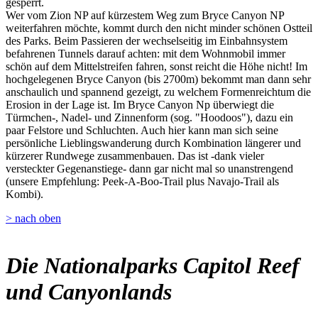
gesperrt.
Wer vom Zion NP auf kürzestem Weg zum Bryce Canyon NP
weiterfahren möchte, kommt durch den nicht minder schönen Ostteil
des Parks. Beim Passieren der wechselseitig im Einbahnsystem
befahrenen Tunnels darauf achten: mit dem Wohnmobil immer
schön auf dem Mittelstreifen fahren, sonst reicht die Höhe nicht! Im
hochgelegenen Bryce Canyon (bis 2700m) bekommt man dann sehr
anschaulich und spannend gezeigt, zu welchem Formenreichtum die
Erosion in der Lage ist. Im Bryce Canyon Np überwiegt die
Türmchen-, Nadel- und Zinnenform (sog. "Hoodoos"), dazu ein
paar Felstore und Schluchten. Auch hier kann man sich seine
persönliche Lieblingswanderung durch Kombination längerer und
kürzerer Rundwege zusammenbauen. Das ist -dank vieler
versteckter Gegenanstiege- dann gar nicht mal so unanstrengend
(unsere Empfehlung: Peek-A-Boo-Trail plus Navajo-Trail als
Kombi).
> nach oben
Die Nationalparks Capitol Reef
und Canyonlands